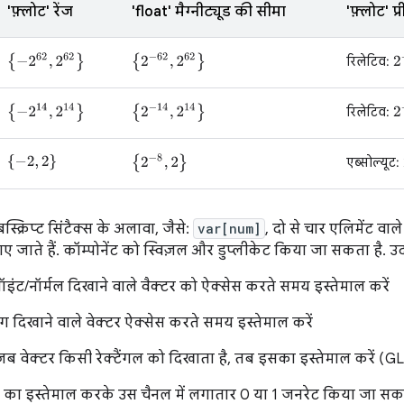
'फ़्लोट' रेंज
'float' मैग्नीट्यूड की सीमा
'फ़्लोट' प
{
−
2
62
,
2
62
}
{
2
−
62
,
2
62
}
2
रिलेटिव:
{
−
2
14
,
2
14
}
{
2
−
14
,
2
14
}
2
रिलेटिव:
{
2
−
8
,
2
}
{
−
2
,
2
}
एब्सोल्यूट:
स्क्रिप्ट सिंटैक्स के अलावा, जैसे:
var[num]
, दो से चार एलिमेंट वाले
ए जाते हैं. कॉम्पोनेंट को स्विज़ल और डुप्लीकेट किया जा सकता है. 
ॉइंट/नॉर्मल दिखाने वाले वैक्टर को ऐक्सेस करते समय इस्तेमाल करें
ंग दिखाने वाले वेक्टर ऐक्सेस करते समय इस्तेमाल करें
ब वेक्टर किसी रेक्टैंगल को दिखाता है, तब इसका इस्तेमाल करें (GLSL
1 का इस्तेमाल करके उस चैनल में लगातार 0 या 1 जनरेट किया जा सक