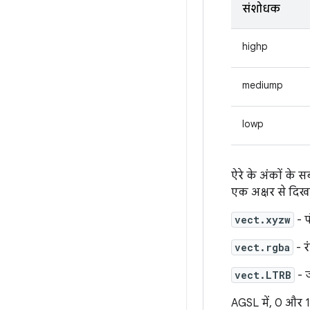
संशोधक
highp
mediump
lowp
ऐरे के अंकों के सब
एक अक्षर से दिखा
vect.xyzw
- प
vect.rgba
- र
vect.LTRB
- ज
AGSL में, 0 और 