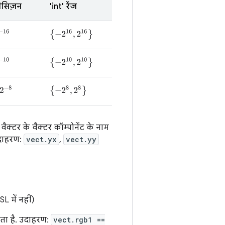
्रीसिज़न
'int' रेंज
−
16
{
−
2
16
,
2
16
}
−
10
{
−
2
10
,
2
10
}
2
−
8
{
−
2
8
,
2
8
}
 वैक्टर के वैक्टर कॉम्पोनेंट के नाम
उदाहरण:
vect.yx
,
vect.yy
 में नहीं)
ता है. उदाहरण:
vect.rgb1 ==