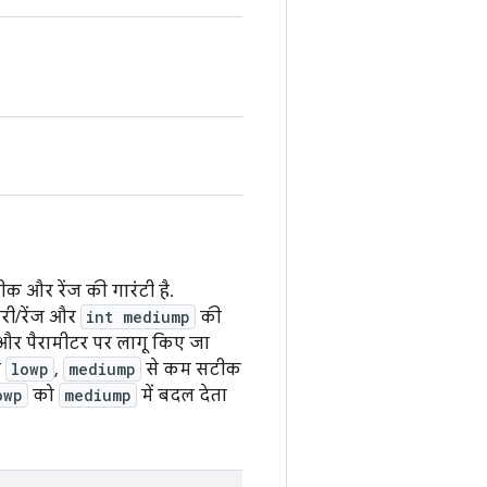
 और रेंज की गारंटी है.
ी/रेंज और
int mediump
की
बल और पैरामीटर पर लागू किए जा
ि
lowp
,
mediump
से कम सटीक
owp
को
mediump
में बदल देता