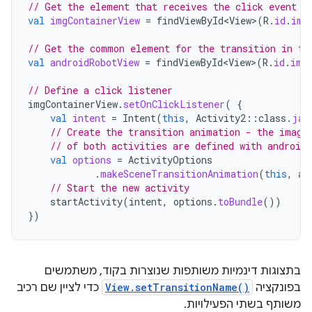
// Get the element that receives the click event
val
imgContainerView
=
findViewById<View
>
(
R
.
id
.
img
// Get the common element for the transition in th
val
androidRobotView
=
findViewById<View
>
(
R
.
id
.
ima
// Define a click listener
imgContainerView
.
setOnClickListener
(
{
val
intent
=
Intent
(
this
,
Activity2
::
class
.
jav
// Create the transition animation - the image
// of both activities are defined with android
val
options
=
ActivityOptions
.
makeSceneTransitionAnimation
(
this
,
an
// Start the new activity
startActivity
(
intent
,
options
.
toBundle
())
})
בתצוגות דינמיות משותפות שנוצרות בקוד, משתמשים
בפונקציה
View.setTransitionName()
כדי לציין שם רכיב
משותף בשתי הפעילויות.