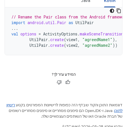
Java
Kotlin
// Rename the Pair class from the Android framewor
import
android.util.Pair
as
UtilPair
...
val
options
=
ActivityOptions
.
makeSceneTransitionA
UtilPair
.
create
(
view1
,
"agreedName1"
),
UtilPair
.
create
(
view2
,
"agreedName2"
))
המידע עזר לך?
דוגמאות התוכן והקוד שבדף הזה כפופות לרישיונות המפורטים בקטע
רישיון
לתוכן
.‏ Java ו-OpenJDK הם סימנים מסחריים או סימנים מסחריים רשומים
של חברת Oracle ו/או של השותפים העצמאיים שלה.
עדכון אחרון: 2026-05-28 (שעון UTC).