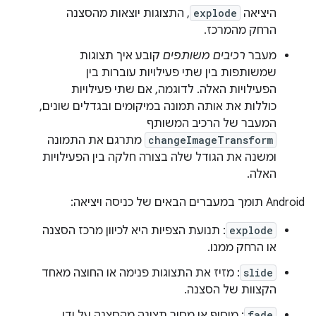
היציאה
explode
, התצוגות יוצאות מהסצנה
הרחק מהמרכז.
מעבר
רכיבים משותפים
קובע איך תצוגות
שמשותפות בין שתי פעילויות עוברות בין
הפעילויות האלה. לדוגמה, אם שתי פעילויות
כוללות את אותה תמונה במיקומים ובגדלים שונים,
המעבר של הרכיב המשותף
changeImageTransform
מתרגם את התמונה
ומשנה את הגודל שלה בצורה חלקה בין הפעילויות
האלה.
‫Android תומך במעברים הבאים של כניסה ויציאה:
explode
: תנועת הצפיות היא לכיוון מרכז הסצנה
או הרחק ממנו.
slide
: מזיז את התצוגות פנימה או החוצה מאחד
הקצוות של הסצנה.
fade
: מוסיף או מסיר תצוגה מהסצנה על ידי