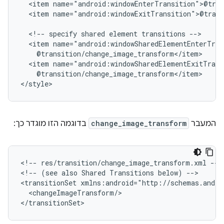
<item
<item
name="android:windowExitTransition">@trans
<!--
specify
shared
element
transitions
<item
<item
@transition/change_image_transform</item>

</style>
המעבר
change_image_transform
בדוגמה הזו מוגדר כך:
<!--
res/transition/change_image_transform.xml
-->

<!--
(see
also
Shared
Transitions
below)
-->

<transitionSet
<changeImageTransform/>

</transitionSet>