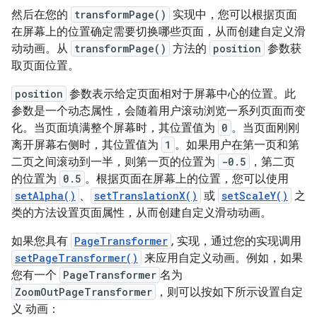
然后在您的
transformPage()
实现中，您可以根据页面
在屏幕上的位置确定需要切换哪些页面，从而创建自定义滑
动动画。从
transformPage()
方法的
position
参数获
取页面位置。
position
参数表示给定页面相对于屏幕中心的位置。此
参数是一个动态属性，会随着用户滚动浏览一系列页面而变
化。当页面填满整个屏幕时，其位置值为
0
。当页面刚刚
离开屏幕右侧时，其位置值为
1
。如果用户在第一页和第
二页之间滚动到一半，则第一页的位置为
-0.5
，第二页
的位置为
0.5
。根据页面在屏幕上的位置，您可以使用
setAlpha()
、
setTranslationX()
或
setScaleY()
之
类的方法设置页面属性，从而创建自定义滑动动画。
如果您具有
PageTransformer
, 实现，通过您的实现调用
setPageTransformer()
来应用自定义动画。例如，如果
您有一个
PageTransformer
名为
ZoomOutPageTransformer
，则可以按如下所示设置自定
义 动画：