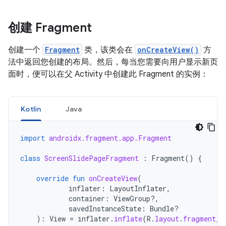
创建 Fragment
创建一个
Fragment
类，该类会在
onCreateView()
方
法中返回您创建的布局。然后，每当您需要向用户显示新页
面时，便可以在父 Activity 中创建此 Fragment 的实例：
Kotlin
Java
import
androidx.fragment.app.Fragment
class
ScreenSlidePageFragment
:
Fragment
()
{
override
fun
onCreateView
(
inflater
:
LayoutInflater
,
container
:
ViewGroup?,
savedInstanceState
:
Bundle?
):
View
=
inflater
.
inflate
(
R
.
layout
.
fragment_s