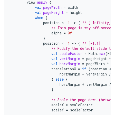
view
.
apply
{
val
pageWidth
=
width
val
pageHeight
=
height
when
{
position
 < 
-
1
-
>
{
// [-Infinity,-
// This page is way off-screen
alpha
=
0f
}
position
<
=
1
-
>
{
// [-1,1]
// Modify the default slide tra
val
scaleFactor
=
Math
.
max
(
MIN
val
vertMargin
=
pageHeight
*
val
horzMargin
=
pageWidth
*
(
translationX
=
if
(
position
 < 
horzMargin
-
vertMargin
/
2
}
else
{
horzMargin
+
vertMargin
/
}
// Scale the page down (betwee
scaleX
=
scaleFactor
scaleY
=
scaleFactor