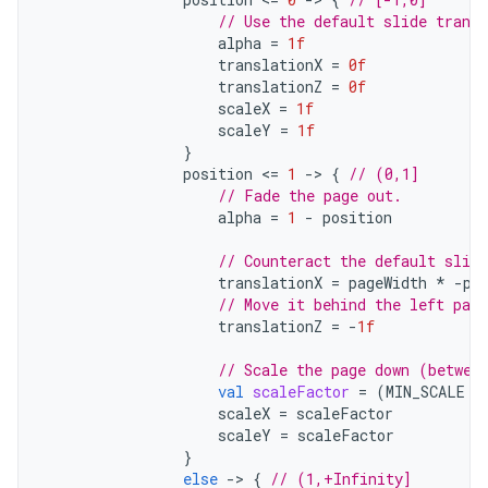
// Use the default slide trans
alpha
=
1f
translationX
=
0f
translationZ
=
0f
scaleX
=
1f
scaleY
=
1f
}
position
<
=
1
-
>
{
// (0,1]
// Fade the page out.
alpha
=
1
-
position
// Counteract the default slid
translationX
=
pageWidth
*
-
po
// Move it behind the left page
translationZ
=
-
1f
// Scale the page down (betwee
val
scaleFactor
=
(
MIN_SCALE
+
scaleX
=
scaleFactor
scaleY
=
scaleFactor
}
else
-
>
{
// (1,+Infinity]