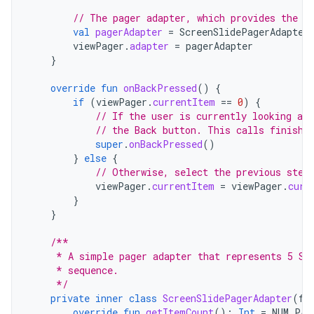
// The pager adapter, which provides the p
val
pagerAdapter
=
ScreenSlidePagerAdapter
viewPager
.
adapter
=
pagerAdapter
}
override
fun
onBackPressed
()
{
if
(
viewPager
.
currentItem
==
0
)
{
// If the user is currently looking at
// the Back button. This calls finish(
super
.
onBackPressed
()
}
else
{
// Otherwise, select the previous step
viewPager
.
currentItem
=
viewPager
.
curr
}
}
/**
     * A simple pager adapter that represents 5 Sc
     * sequence.
     */
private
inner
class
ScreenSlidePagerAdapter
(
fa
override
fun
getItemCount
():
Int
=
NUM_PAG