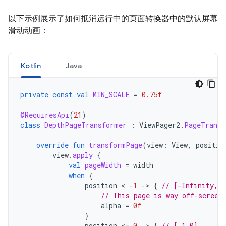
以下示例展示了如何抵消运行中的页面转换器中的默认屏幕
滑动动画：
Kotlin
Java
private
const
val
MIN_SCALE
=
0.75f
@RequiresApi
(
21
)
class
DepthPageTransformer
:
ViewPager2
.
PageTransf
override
fun
transformPage
(
view
:
View
,
positio
view
.
apply
{
val
pageWidth
=
width
when
{
position
 < 
-
1
-
>
{
// [-Infinity,-
// This page is way off-screen
alpha
=
0f
}
position
<
=
0
-
>
{
// [-1,0]