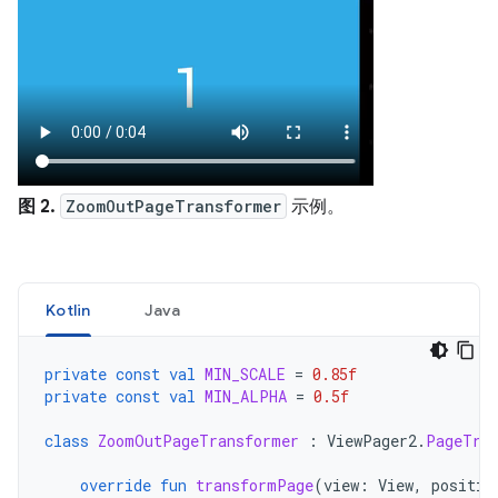
图 2.
ZoomOutPageTransformer
示例。
Kotlin
Java
private
const
val
MIN_SCALE
=
0.85f
private
const
val
MIN_ALPHA
=
0.5f
class
ZoomOutPageTransformer
:
ViewPager2
.
PageTra
override
fun
transformPage
(
view
:
View
,
positio