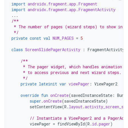
import
androidx.fragment.app.Fragment
import
androidx.fragment.app.FragmentActivity
...
/**
 * The number of pages (wizard steps) to show in t
 */
private
const
val
NUM_PAGES
=
5
class
ScreenSlidePagerActivity
:
FragmentActivity
(
/**
     * The pager widget, which handles animation a
     * to access previous and next wizard steps.
     */
private
lateinit
var
viewPager
:
ViewPager2
override
fun
onCreate
(
savedInstanceState
:
Bund
super
.
onCreate
(
savedInstanceState
)
setContentView
(
R
.
layout
.
activity_screen_sl
// Instantiate a ViewPager2 and a PagerAda
viewPager
=
findViewById
(
R
.
id
.
pager
)