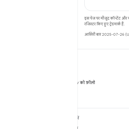
इस पेज पर मौजूद कॉन्टेंट और
रजिस्टर किए हुए ट्रेडमार्क हैं.
आखिरी बार 2025-07-26 (UT
X
X पर @AndroidDev को फ़ॉलो
करें
ANDROID के बारे में ज़्यादा
खोजें
जानें
गेमिंग