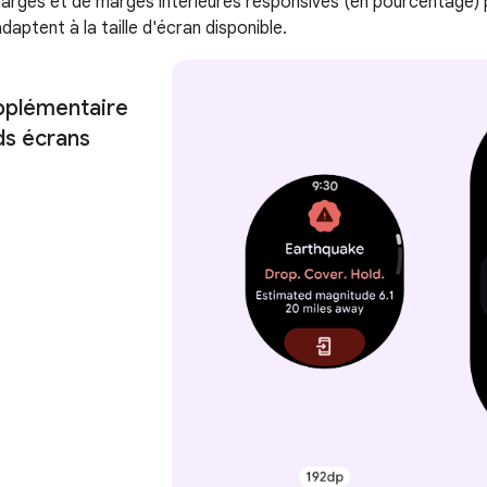
 marges et de marges intérieures responsives (en pourcentage) p
aptent à la taille d'écran disponible.
pplémentaire
ds écrans