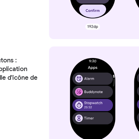
tons :
pplication
lle d'icône de