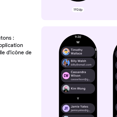
tons :
pplication
lle d'icône de