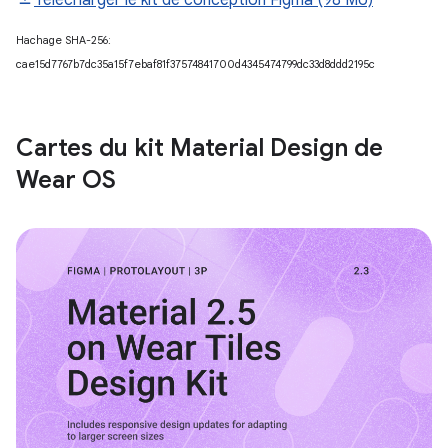
Hachage SHA-256:
cae15d7767b7dc35a15f7ebaf81f37574841700d4345474799dc33d8ddd2195c
Cartes du kit Material Design de
Wear OS