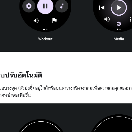
บปรับอัตโนมัติ
อบวงจุด (ตัวบ่งชี้) อยู่ใกล้หรือบนตารางกริดวงกลมเพื่อความสมดุลของภา
าดหน้าจอเพิ่มขึ้น