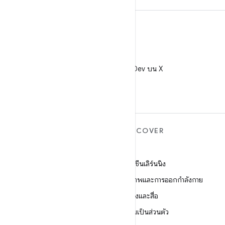
X
ติดตาม @AndroidDev บน X
ANDROID เพิ่มเติม
DISCOVER
Android
เกม
Android สำหรับองค์กร
แมชชีนเลิร์นนิง
ความปลอดภัย
สุขภาพและการออกกำลังกาย
ซอร์ส
กล้องและสื่อ
ข่าว
ความเป็นส่วนตัว