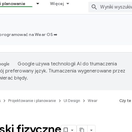
i planowanie
Więcej
 programować na Wear OS ➡️
Google używa technologii AI do tłumaczenia
wój preferowany język. Tłumaczenia wygenerowane przez
ierać błędy.
s
Projektowanie i planowanie
UI Design
Wear
Czy te
ski fizyczne