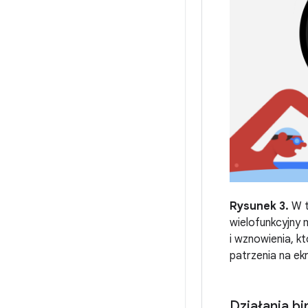
Rysunek 3.
W te
wielofunkcyjny 
i wznowienia, 
patrzenia na ek
Działania bi