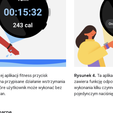
j aplikacji fitness przycisk
Rysunek 4.
Ta aplik
ma przypisane działanie wstrzymania
zawiera funkcję odp
które użytkownik może wykonać bez
wykonania kilku czyn
ran.
pojedynczym naciśnię
narne