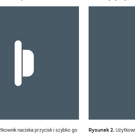
kownik naciska przycisk i szybko go
Rysunek 2.
Użytkown