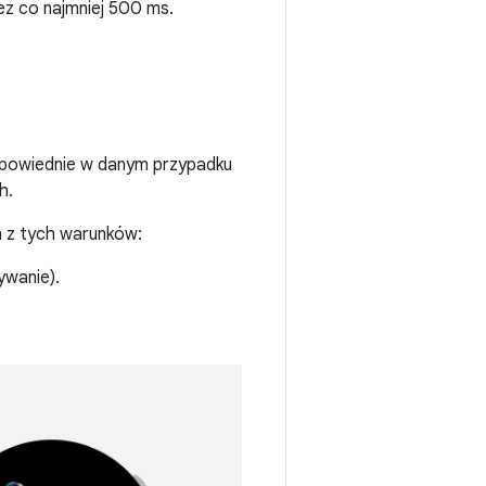
ez co najmniej 500 ms.
 odpowiednie w danym przypadku
h.
en z tych warunków:
ywanie).