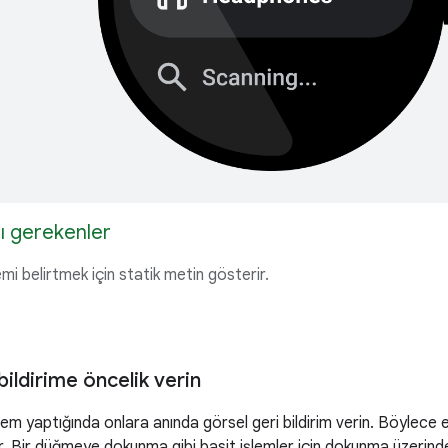
ı gerekenler
mi belirtmek için statik metin gösterir.
bildirime öncelik verin
 işlem yaptığında onlara anında görsel geri bildirim verin. Böylec
r. Bir düğmeye dokunma gibi basit işlemler için dokunma üzerinde da