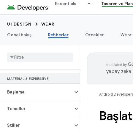
Essentials
Tasarım ve Pla
UI DESIGN
WEAR
Genel bakış
Rehberler
Örnekler
Wear 
yapay zeka t
MATERIAL 3 EXPRESSIVE
Başlama
Android Developer
Temeller
Başla
Stiller