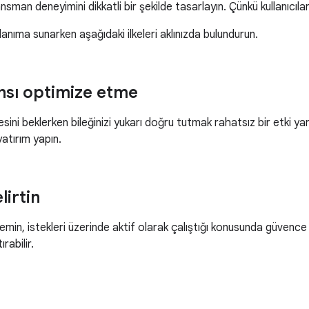
sman deneyimini dikkatli bir şekilde tasarlayın. Çünkü kullanıcıları
lanıma sunarken aşağıdaki ilkeleri aklınızda bulundurun.
sı optimize etme
esini beklerken bileğinizi yukarı doğru tutmak rahatsız bir etki 
atırım yapın.
lirtin
stemin, istekleri üzerinde aktif olarak çalıştığı konusunda güvenc
ırabilir.