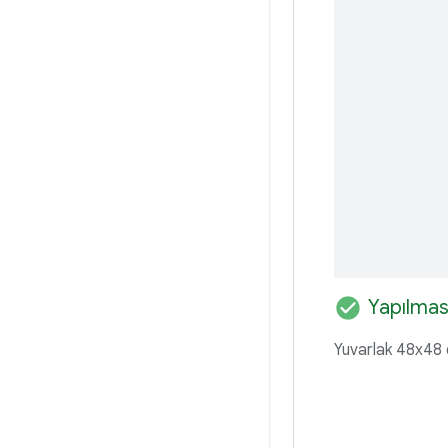
check_circle
Yapılmas
Yuvarlak 48x48 d