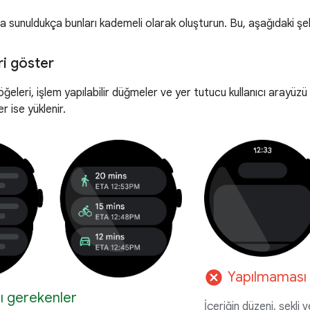
ma sunuldukça bunları kademeli olarak oluşturun. Bu, aşağıdaki şekil
ri göster
öğeleri, işlem yapılabilir düğmeler ve yer tutucu kullanıcı arayüzü 
er ise yüklenir.
cancel
Yapılmaması 
ı gerekenler
İçeriğin düzeni, şekli 