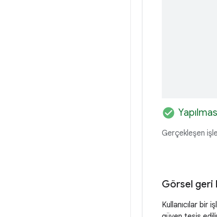
check_circle
Yapılmas
Gerçekleşen işle
Görsel geri 
Kullanıcılar bir
güven tesis edili