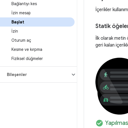
Bağlantıyı kes
İçerikler kullanı
İzin mesajı
Başlat
Statik öğele
İzin
İlk olarak metin 
Oturum aç
geri kalan içerikl
Kesme ve kırpma
Fiziksel düğmeler
Bileşenler
check_circle
Yapılmas