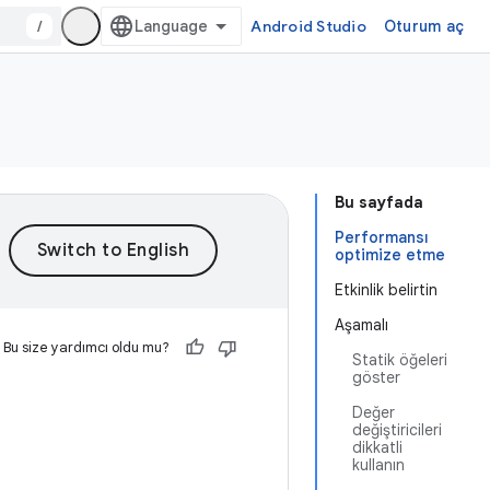
/
Android Studio
Oturum aç
Bu sayfada
Performansı
optimize etme
Etkinlik belirtin
Aşamalı
Bu size yardımcı oldu mu?
Statik öğeleri
göster
Değer
değiştiricileri
dikkatli
kullanın