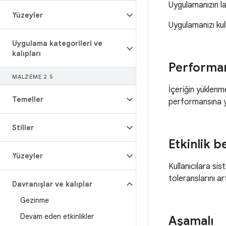
Uygulamanızın lan
Yüzeyler
Uygulamanızı kul
Uygulama kategorileri ve
kalıpları
Performan
MALZEME 2
.
5
İçeriğin yüklenm
Temeller
performansına y
Stiller
Etkinlik be
Yüzeyler
Kullanıcılara si
toleranslarını art
Davranışlar ve kalıplar
Gezinme
Devam eden etkinlikler
Aşamalı