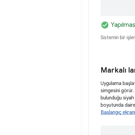
check_circle
Yapılmas
Sistemin bir işl
Markalı l
Uygulama başlatı
simgesini görür.
bulunduğu siyah 
boyutunda daires
Başlangıç ekran