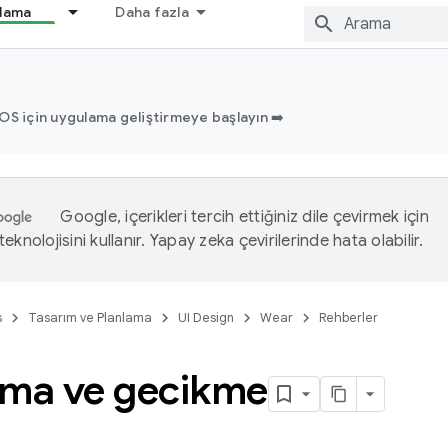
nlama
Daha fazla
OS için uygulama geliştirmeye başlayın ➡️
Google, içerikleri tercih ettiğiniz dile çevirmek için
eknolojisini kullanır. Yapay zeka çevirilerinde hata olabilir.
s
Tasarım ve Planlama
UI Design
Wear
Rehberler
tma ve gecikme