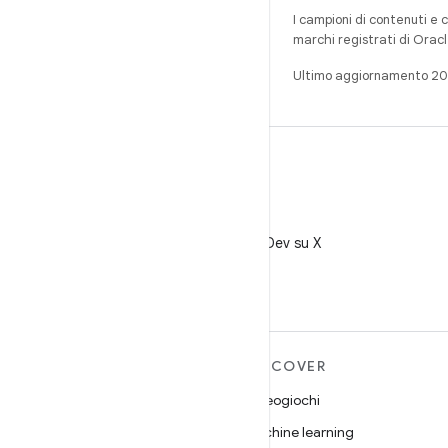
I campioni di contenuti e 
marchi registrati di Oracl
Ultimo aggiornamento 2
X
Segui @AndroidDev su X
ULTERIORI
DISCOVER
INFORMAZIONI SU
Videogiochi
ANDROID
Machine learning
Android