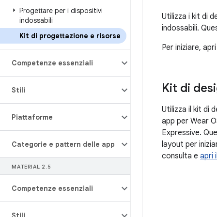
Progettare per i dispositivi
Utilizza i kit d
indossabili
indossabili. Ques
Kit di progettazione e risorse
Per iniziare, apr
Competenze essenziali
Kit di des
Stili
Utilizza il kit d
Piattaforme
app per Wear O
Expressive. Ques
layout per inizia
Categorie e pattern delle app
consulta e
apri 
MATERIAL 2
.
5
Competenze essenziali
Stili