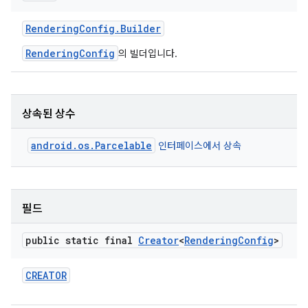
Rendering
Config
.
Builder
RenderingConfig
의 빌더입니다.
상속된 상수
android.os.Parcelable
인터페이스에서 상속
필드
public static final
Creator
<
Rendering
Config
>
CREATOR