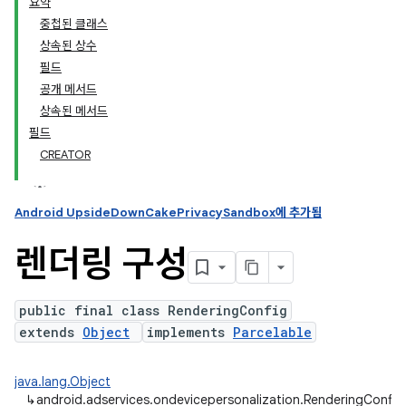
요약
중첩된 클래스
상속된 상수
ation
필드
공개 메서드
상속된 메서드
필드
CREATOR
Android UpsideDownCakePrivacySandbox에 추가됨
렌더링 구성
public final class RenderingConfig
extends
Object
implements
Parcelable
java.lang.Object
↳
android.adservices.ondevicepersonalization.RenderingConfig