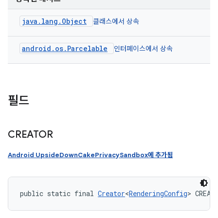
java.lang.Object
클래스에서 상속
android.os.Parcelable
인터페이스에서 상속
필드
CREATOR
Android UpsideDownCakePrivacySandbox에 추가됨
public static final 
Creator
<
RenderingConfig
> CREAT