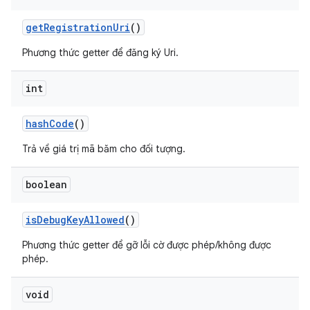
get
Registration
Uri
()
Phương thức getter để đăng ký Uri.
int
hash
Code
()
Trả về giá trị mã băm cho đối tượng.
boolean
is
Debug
Key
Allowed
()
Phương thức getter để gỡ lỗi cờ được phép/không được
phép.
void