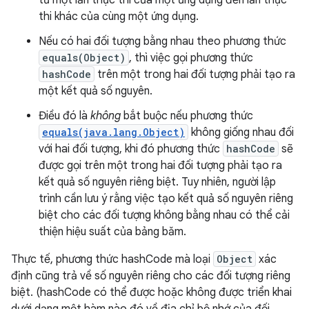
từ một lần thực thi của một ứng dụng đến lần thực
thi khác của cùng một ứng dụng.
Nếu có hai đối tượng bằng nhau theo phương thức
equals(Object)
, thì việc gọi phương thức
hashCode
trên một trong hai đối tượng phải tạo ra
một kết quả số nguyên.
Điều đó là
không
bắt buộc nếu phương thức
equals(java.lang.Object)
không giống nhau đối
với hai đối tượng, khi đó phương thức
hashCode
sẽ
được gọi trên một trong hai đối tượng phải tạo ra
kết quả số nguyên riêng biệt. Tuy nhiên, người lập
trình cần lưu ý rằng việc tạo kết quả số nguyên riêng
biệt cho các đối tượng không bằng nhau có thể cải
thiện hiệu suất của bảng băm.
Thực tế, phương thức hashCode mà loại
Object
xác
định cũng trả về số nguyên riêng cho các đối tượng riêng
biệt. (hashCode có thể được hoặc không được triển khai