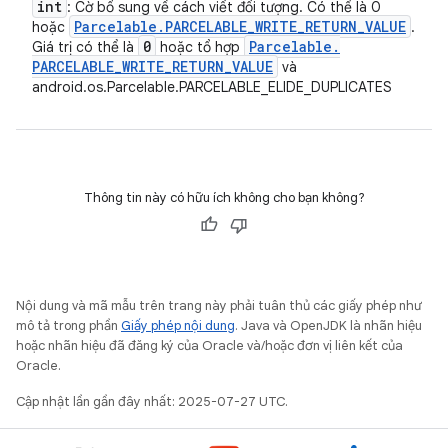
int
: Cờ bổ sung về cách viết đối tượng. Có thể là 0
Parcelable
.
PARCELABLE
_
WRITE
_
RETURN
_
VALUE
hoặc
.
0
Parcelable
.
Giá trị có thể là
hoặc tổ hợp
PARCELABLE
_
WRITE
_
RETURN
_
VALUE
và
android.os.Parcelable.PARCELABLE_ELIDE_DUPLICATES
Thông tin này có hữu ích không cho bạn không?
Nội dung và mã mẫu trên trang này phải tuân thủ các giấy phép như
mô tả trong phần
Giấy phép nội dung
. Java và OpenJDK là nhãn hiệu
hoặc nhãn hiệu đã đăng ký của Oracle và/hoặc đơn vị liên kết của
Oracle.
Cập nhật lần gần đây nhất: 2025-07-27 UTC.