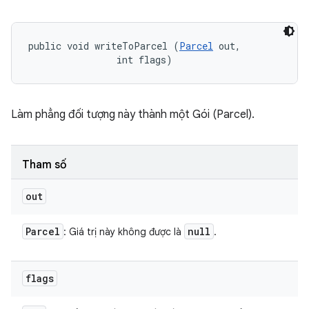
public void writeToParcel (
Parcel
 out, 

                int flags)
Làm phẳng đối tượng này thành một Gói (Parcel).
Tham số
out
Parcel
null
: Giá trị này không được là
.
flags