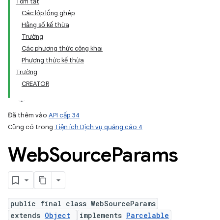
Tóm tắt
Các lớp lồng ghép
Hằng số kế thừa
Trường
Các phương thức công khai
Phương thức kế thừa
Trường
CREATOR
Đã thêm vào
API cấp 34
Cũng có trong
Tiện ích Dịch vụ quảng cáo 4
Web
Source
Params
public final class WebSourceParams
extends
Object
implements
Parcelable