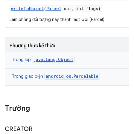
write
To
Parcel
(
Parcel
out
,
int flags)
Làm phẳng đối tượng này thành một Gói (Parcel).
Phương thức kế thừa
java.lang.Object
Trong lớp
android.os.Parcelable
Trong giao diện
Trường
CREATOR