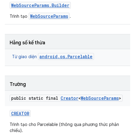
Web
Source
Params
.
Builder
WebSourceParams
Trình tạo
.
Hằng số kế thừa
android.os.Parcelable
Từ giao diện
Trường
public static final
Creator
<
Web
Source
Params
>
CREATOR
Trình tạo cho Parcelable (thông qua phương thức phản
chiếu).