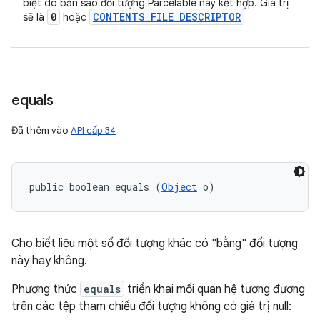
biệt do bản sao đối tượng Parcelable này kết hợp. Giá trị
0
CONTENTS
_
FILE
_
DESCRIPTOR
sẽ là
hoặc
equals
Đã thêm vào
API cấp 34
public boolean equals (
Object
 o)
Cho biết liệu một số đối tượng khác có "bằng" đối tượng
này hay không.
Phương thức
equals
triển khai mối quan hệ tương đương
trên các tệp tham chiếu đối tượng không có giá trị null: