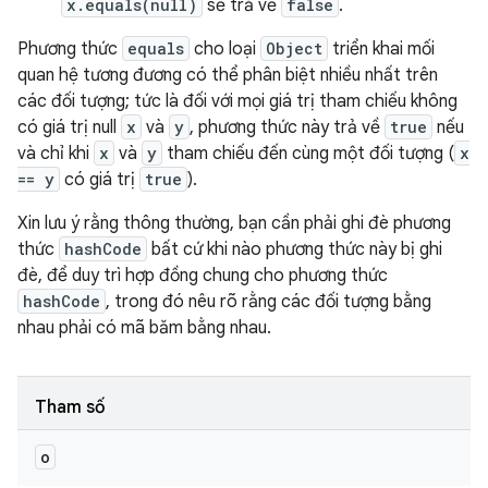
x.equals(null)
sẽ trả về
false
.
Phương thức
equals
cho loại
Object
triển khai mối
quan hệ tương đương có thể phân biệt nhiều nhất trên
các đối tượng; tức là đối với mọi giá trị tham chiếu không
có giá trị null
x
và
y
, phương thức này trả về
true
nếu
và chỉ khi
x
và
y
tham chiếu đến cùng một đối tượng (
x
== y
có giá trị
true
).
Xin lưu ý rằng thông thường, bạn cần phải ghi đè phương
thức
hashCode
bất cứ khi nào phương thức này bị ghi
đè, để duy trì hợp đồng chung cho phương thức
hashCode
, trong đó nêu rõ rằng các đối tượng bằng
nhau phải có mã băm bằng nhau.
Tham số
o