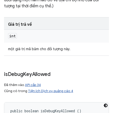
dưới dạng một hàm nào đó về địa chỉ bộ nhớ của đối
tượng tại thời điểm cụ thể.)
Giá trị trả về
int
một giá trị mã băm cho đối tượng này.
is
Debug
Key
Allowed
Đã thêm vào
API cấp 34
Cũng có trong
Tiện ích Dịch vụ quảng cáo 4
public boolean isDebugKeyAllowed ()