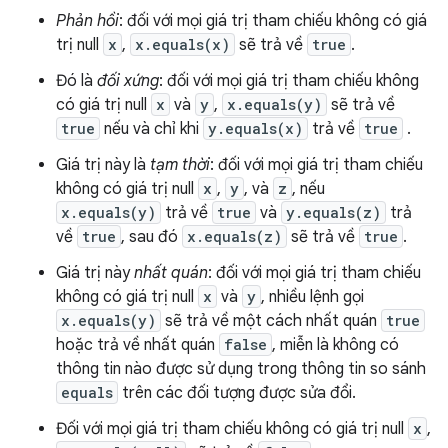
Phản hồi
: đối với mọi giá trị tham chiếu không có giá
trị null
x
,
x.equals(x)
sẽ trả về
true
.
Đó là
đối xứng
: đối với mọi giá trị tham chiếu không
có giá trị null
x
và
y
,
x.equals(y)
sẽ trả về
true
nếu và chỉ khi
y.equals(x)
trả về
true
.
Giá trị này là
tạm thời
: đối với mọi giá trị tham chiếu
không có giá trị null
x
,
y
, và
z
, nếu
x.equals(y)
trả về
true
và
y.equals(z)
trả
về
true
, sau đó
x.equals(z)
sẽ trả về
true
.
Giá trị này
nhất quán
: đối với mọi giá trị tham chiếu
không có giá trị null
x
và
y
, nhiều lệnh gọi
x.equals(y)
sẽ trả về một cách nhất quán
true
hoặc trả về nhất quán
false
, miễn là không có
thông tin nào được sử dụng trong thông tin so sánh
equals
trên các đối tượng được sửa đổi.
Đối với mọi giá trị tham chiếu không có giá trị null
x
,