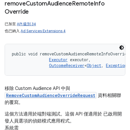
remove
Custom
Audience
Remote
Info
Override
已加至
API 級別 34
也已納入
Ad Services Extensions 4
public void removeCustomAudienceRemoteInfoOverride
Executor
 executor, 

OutcomeReceiver
<
Object
, 
Exception
>
移除 Custom Audience API 中與
RemoveCustomAudienceOverrideRequest
資料相關聯
的覆寫。
這個方法適用於端對端測試。這個 API 僅適用於 已啟用開
發人員選項的偵錯模式應用程式。
系統需