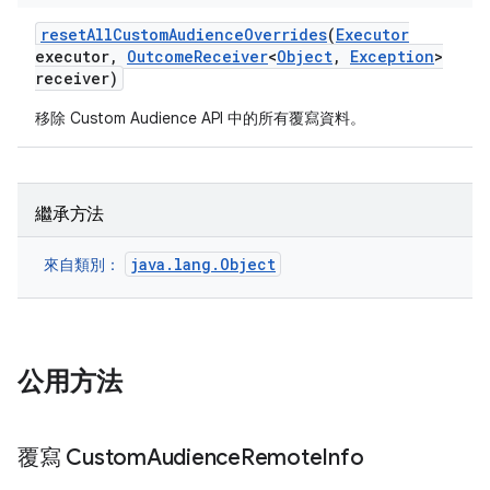
reset
All
Custom
Audience
Overrides
(
Executor
executor
,
Outcome
Receiver
<
Object
,
Exception
>
receiver)
移除 Custom Audience API 中的所有覆寫資料。
繼承方法
java.lang.Object
來自類別：
公用方法
覆寫 Custom
Audience
Remote
Info