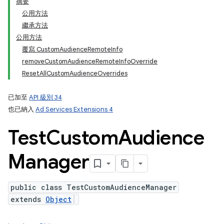
摘要
公用方法
繼承方法
公用方法
覆寫 CustomAudienceRemoteInfo
removeCustomAudienceRemoteInfoOverride
ResetAllCustomAudienceOverrides
已加至
API 級別 34
也已納入
Ad Services Extensions 4
Test
Custom
Audience
Manager
public class TestCustomAudienceManager
extends
Object