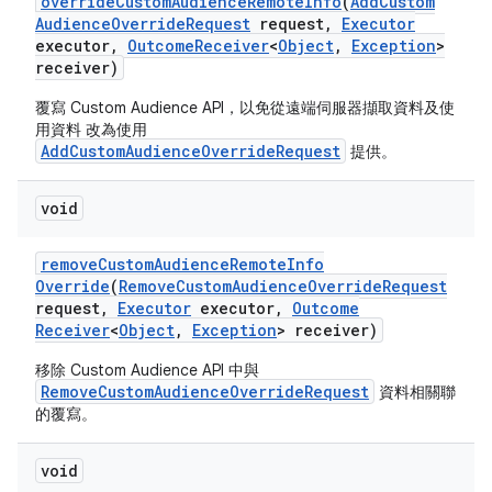
override
Custom
Audience
Remote
Info
(
Add
Custom
Audience
Override
Request
request
,
Executor
executor
,
Outcome
Receiver
<
Object
,
Exception
>
receiver)
覆寫 Custom Audience API，以免從遠端伺服器擷取資料及使
用資料 改為使用
AddCustomAudienceOverrideRequest
提供。
void
remove
Custom
Audience
Remote
Info
Override
(
Remove
Custom
Audience
Override
Request
request
,
Executor
executor
,
Outcome
Receiver
<
Object
,
Exception
> receiver)
移除 Custom Audience API 中與
RemoveCustomAudienceOverrideRequest
資料相關聯
的覆寫。
void