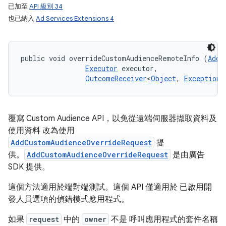
已加至
API 級別 34
也已納入
Ad Services Extensions 4
public void overrideCustomAudienceRemoteInfo (
AddC
Executor
 executor, 

OutcomeReceiver
<
Object
, 
Exception
>
覆寫 Custom Audience API，以免從遠端伺服器擷取資料及
使用資料 改為使用
AddCustomAudienceOverrideRequest
提
供。
AddCustomAudienceOverrideRequest
是由廣告
SDK 提供。
這個方法適用於端對端測試。這個 API 僅適用於 已啟用開
發人員選項的偵錯模式應用程式。
如果
request
中的
owner
不是 呼叫應用程式的套件名稱