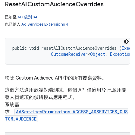
Reset
All
Custom
Audience
Overrides
已加至
API 級別 34
也已納入
Ad Services Extensions 4
public void resetAllCustomAudienceOverrides (
Execu
OutcomeReceiver
<
Object
, 
Exception
>
移除 Custom Audience API 中的所有覆寫資料。
這個方法適用於端對端測試。這個 API 僅適用於 已啟用開
發人員選項的偵錯模式應用程式。
系統需
求：
AdServicesPermissions.ACCESS_ADSERVICES_CUS
TOM_AUDIENCE