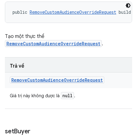
public 
RemoveCustomAudienceOverrideRequest
 build (
Tạo một thực thể
RemoveCustomAudienceOverrideRequest
.
Trả về
Remove
Custom
Audience
Override
Request
null
Giá trị này không được là
.
set
Buyer