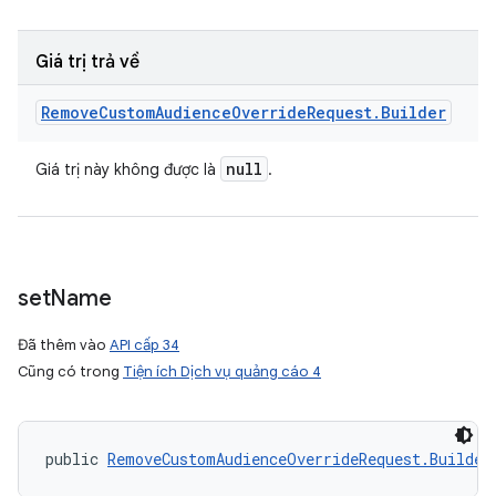
Giá trị trả về
Remove
Custom
Audience
Override
Request
.
Builder
null
Giá trị này không được là
.
set
Name
Đã thêm vào
API cấp 34
Cũng có trong
Tiện ích Dịch vụ quảng cáo 4
public 
RemoveCustomAudienceOverrideRequest.Builder