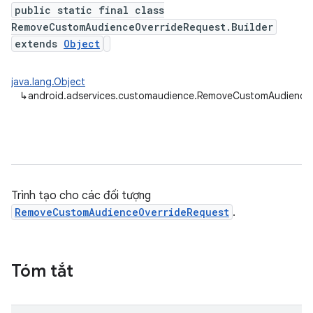
public static final class
RemoveCustomAudienceOverrideRequest.Builder
extends
Object
java.lang.Object
↳
android.adservices.customaudience.RemoveCustomAudienceO
Trình tạo cho các đối tượng
RemoveCustomAudienceOverrideRequest
.
Tóm tắt
ation