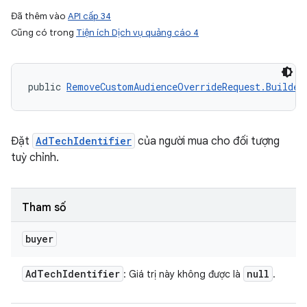
Đã thêm vào
API cấp 34
Cũng có trong
Tiện ích Dịch vụ quảng cáo 4
public 
RemoveCustomAudienceOverrideRequest.Builder
Đặt
AdTechIdentifier
của người mua cho đối tượng
tuỳ chỉnh.
Tham số
buyer
Ad
Tech
Identifier
null
: Giá trị này không được là
.