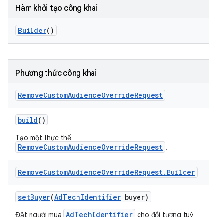
Hàm khởi tạo công khai
Builder
()
Phương thức công khai
Remove
Custom
Audience
Override
Request
build
()
Tạo một thực thể
RemoveCustomAudienceOverrideRequest
.
Remove
Custom
Audience
Override
Request
.
Builder
set
Buyer
(
Ad
Tech
Identifier
buyer)
AdTechIdentifier
Đặt người mua
cho đối tượng tuỳ