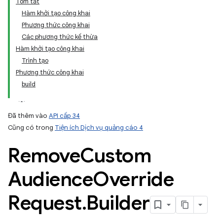
Tóm tắt
Hàm khởi tạo công khai
Phương thức công khai
Các phương thức kế thừa
Hàm khởi tạo công khai
Trình tạo
Phương thức công khai
build
Đã thêm vào
API cấp 34
Cũng có trong
Tiện ích Dịch vụ quảng cáo 4
Remove
Custom
Audience
Override
Request
.
Builder