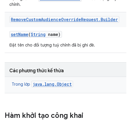
chỉnh.
Remove
Custom
Audience
Override
Request
.
Builder
set
Name
(
String
name)
Đặt tên cho đối tượng tuỳ chỉnh đã bị ghi đè.
Các phương thức kế thừa
java.lang.Object
Trong lớp
Hàm khởi tạo công khai