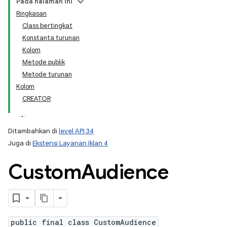
Pada halaman ini
Ringkasan
Class bertingkat
Konstanta turunan
Kolom
Metode publik
Metode turunan
Kolom
CREATOR
Ditambahkan di
level API 34
Juga di
Ekstensi Layanan Iklan 4
Custom
Audience
public final class CustomAudience