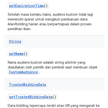
get
Expiration
Time
()
Setelah masa berlaku habis, audiens kustom tidak lagi
memenuhi syarat untuk mengikuti pembaruan data
iklan/bidding harian atau berpartisipasi dalam proses
pemilihan iklan.
String
get
Name
()
Nama audiens kustom adalah string arbitrer yang
disediakan oleh pemilik dan pembeli saat membuat objek
CustomAudience
.
Trusted
Bidding
Data
get
Trusted
Bidding
Data
()
Data bidding tepercaya terdiri atas URI yang mengarah ke