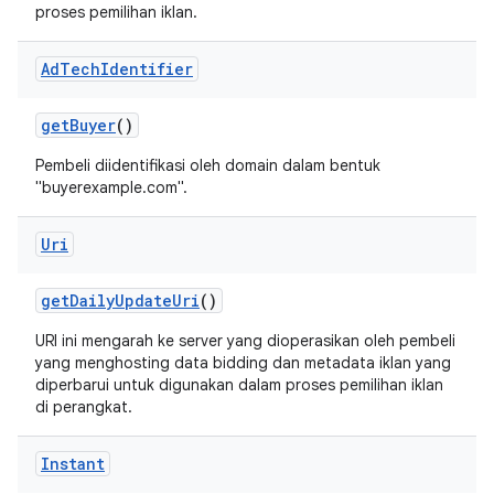
proses pemilihan iklan.
Ad
Tech
Identifier
get
Buyer
()
Pembeli diidentifikasi oleh domain dalam bentuk
"buyerexample.com".
Uri
get
Daily
Update
Uri
()
URI ini mengarah ke server yang dioperasikan oleh pembeli
yang menghosting data bidding dan metadata iklan yang
diperbarui untuk digunakan dalam proses pemilihan iklan
di perangkat.
Instant