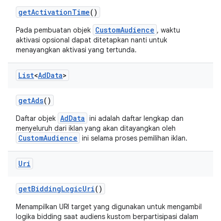
get
Activation
Time
()
CustomAudience
Pada pembuatan objek
, waktu
aktivasi opsional dapat ditetapkan nanti untuk
menayangkan aktivasi yang tertunda.
List
<
Ad
Data
>
get
Ads
()
AdData
Daftar objek
ini adalah daftar lengkap dan
menyeluruh dari iklan yang akan ditayangkan oleh
CustomAudience
ini selama proses pemilihan iklan.
Uri
get
Bidding
Logic
Uri
()
Menampilkan URI target yang digunakan untuk mengambil
logika bidding saat audiens kustom berpartisipasi dalam