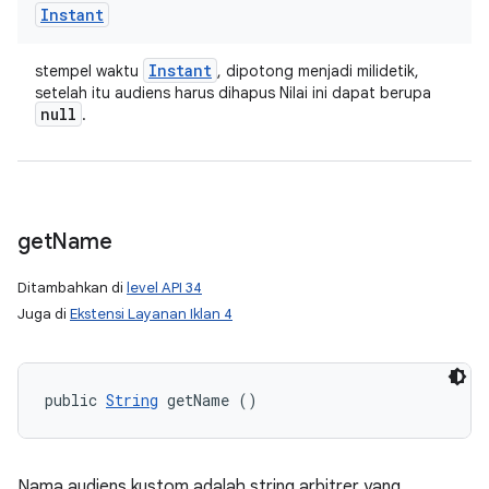
Instant
Instant
stempel waktu
, dipotong menjadi milidetik,
setelah itu audiens harus dihapus Nilai ini dapat berupa
null
.
get
Name
Ditambahkan di
level API 34
Juga di
Ekstensi Layanan Iklan 4
public 
String
 getName ()
Nama audiens kustom adalah string arbitrer yang