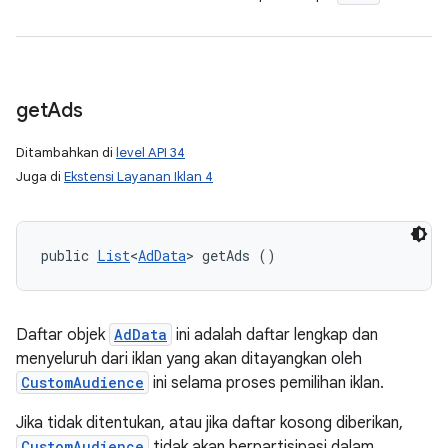
get
Ads
Ditambahkan di
level API 34
Juga di
Ekstensi Layanan Iklan 4
public 
List
<
AdData
> getAds ()
Daftar objek
AdData
ini adalah daftar lengkap dan
menyeluruh dari iklan yang akan ditayangkan oleh
CustomAudience
ini selama proses pemilihan iklan.
Jika tidak ditentukan, atau jika daftar kosong diberikan,
CustomAudience
tidak akan berpartisipasi dalam