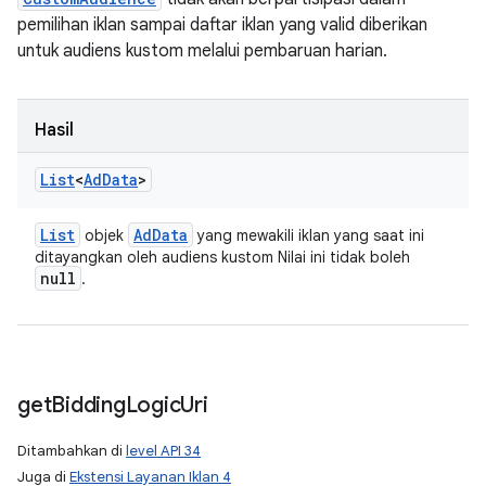
pemilihan iklan sampai daftar iklan yang valid diberikan
untuk audiens kustom melalui pembaruan harian.
Hasil
List
<
Ad
Data
>
List
Ad
Data
objek
yang mewakili iklan yang saat ini
ditayangkan oleh audiens kustom Nilai ini tidak boleh
null
.
get
Bidding
Logic
Uri
Ditambahkan di
level API 34
Juga di
Ekstensi Layanan Iklan 4