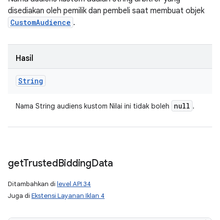
disediakan oleh pemilik dan pembeli saat membuat objek
CustomAudience
.
Hasil
String
null
Nama String audiens kustom Nilai ini tidak boleh
.
get
Trusted
Bidding
Data
Ditambahkan di
level API 34
Juga di
Ekstensi Layanan Iklan 4