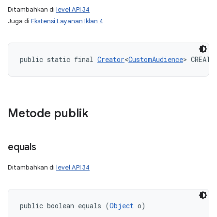
Ditambahkan di
level API 34
Juga di
Ekstensi Layanan Iklan 4
public static final 
Creator
<
CustomAudience
> CREATO
Metode publik
equals
Ditambahkan di
level API 34
public boolean equals (
Object
 o)