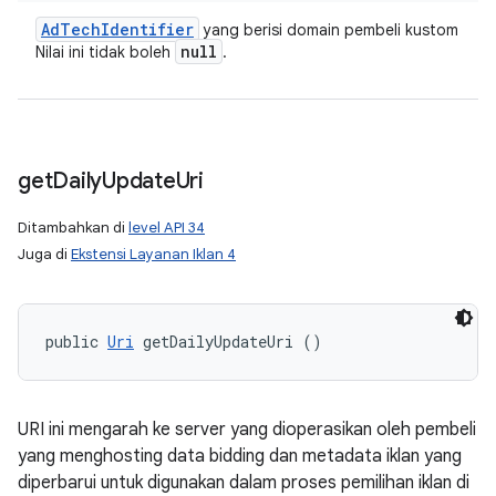
Ad
Tech
Identifier
yang berisi domain pembeli kustom
null
Nilai ini tidak boleh
.
get
Daily
Update
Uri
Ditambahkan di
level API 34
Juga di
Ekstensi Layanan Iklan 4
public 
Uri
 getDailyUpdateUri ()
URI ini mengarah ke server yang dioperasikan oleh pembeli
yang menghosting data bidding dan metadata iklan yang
diperbarui untuk digunakan dalam proses pemilihan iklan di