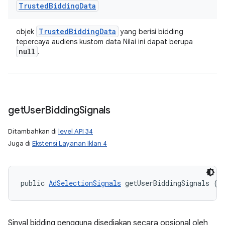
Trusted
Bidding
Data
Trusted
Bidding
Data
objek
yang berisi bidding
tepercaya audiens kustom data Nilai ini dapat berupa
null
.
get
User
Bidding
Signals
Ditambahkan di
level API 34
Juga di
Ekstensi Layanan Iklan 4
public 
AdSelectionSignals
 getUserBiddingSignals ()
Sinyal bidding pengguna disediakan secara opsional oleh