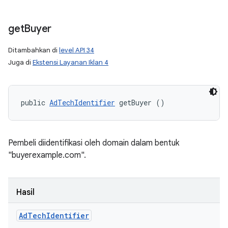
get
Buyer
Ditambahkan di
level API 34
Juga di
Ekstensi Layanan Iklan 4
public 
AdTechIdentifier
 getBuyer ()
Pembeli diidentifikasi oleh domain dalam bentuk
"buyerexample.com".
Hasil
Ad
Tech
Identifier