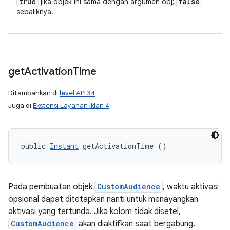
true
false
jika objek ini sama dengan argumen obj;
sebaliknya.
get
Activation
Time
Ditambahkan di
level API 34
Juga di
Ekstensi Layanan Iklan 4
public 
Instant
 getActivationTime ()
Pada pembuatan objek
CustomAudience
, waktu aktivasi
opsional dapat ditetapkan nanti untuk menayangkan
aktivasi yang tertunda. Jika kolom tidak disetel,
CustomAudience
akan diaktifkan saat bergabung.