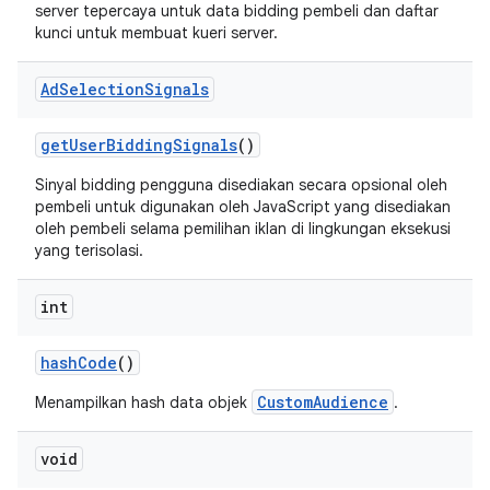
server tepercaya untuk data bidding pembeli dan daftar
kunci untuk membuat kueri server.
Ad
Selection
Signals
get
User
Bidding
Signals
()
Sinyal bidding pengguna disediakan secara opsional oleh
pembeli untuk digunakan oleh JavaScript yang disediakan
oleh pembeli selama pemilihan iklan di lingkungan eksekusi
yang terisolasi.
int
hash
Code
()
CustomAudience
Menampilkan hash data objek
.
void