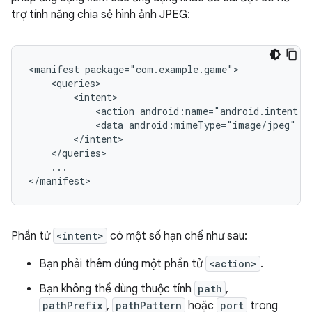
trợ tính năng chia sẻ hình ảnh JPEG:
<manifest
<action
android:name="android.intent.a
<data
android:mimeType="image/jpeg"
...

</manifest>
Phần tử
<intent>
có một số hạn chế như sau:
Bạn phải thêm đúng một phần tử
<action>
.
Bạn không thể dùng thuộc tính
path
,
pathPrefix
,
pathPattern
hoặc
port
trong