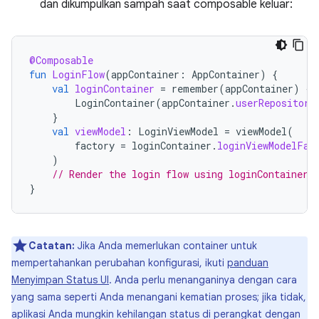
dan dikumpulkan sampah saat composable keluar:
@Composable
fun
LoginFlow
(
appContainer
:
AppContainer
)
{
val
loginContainer
=
remember
(
appContainer
)
{
LoginContainer
(
appContainer
.
userRepository
}
val
viewModel
:
LoginViewModel
=
viewModel
(
factory
=
loginContainer
.
loginViewModelFac
)
// Render the login flow using loginContainer.
}
Catatan:
Jika Anda memerlukan container untuk
mempertahankan perubahan konfigurasi, ikuti
panduan
Menyimpan Status UI
. Anda perlu menanganinya dengan cara
yang sama seperti Anda menangani kematian proses; jika tidak,
aplikasi Anda mungkin kehilangan status di perangkat dengan