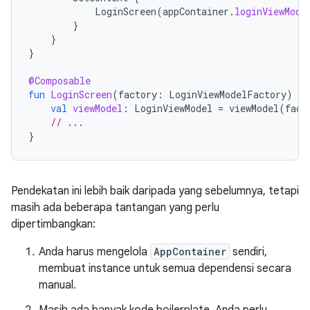
LoginScreen
(
appContainer
.
loginViewMode
}
}
}
@Composable
fun
LoginScreen
(
factory
:
LoginViewModelFactory
)
{
val
viewModel
:
LoginViewModel
=
viewModel
(
fact
// ...
}
Pendekatan ini lebih baik daripada yang sebelumnya, tetapi
masih ada beberapa tantangan yang perlu
dipertimbangkan:
Anda harus mengelola
AppContainer
sendiri,
membuat instance untuk semua dependensi secara
manual.