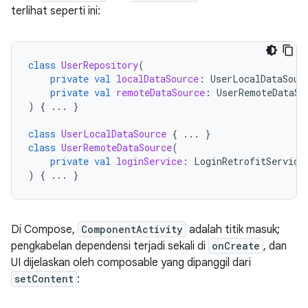
terlihat seperti ini:
class
UserRepository
(
private
val
localDataSource
:
UserLocalDataSour
private
val
remoteDataSource
:
UserRemoteDataSo
)
{
...
}
class
UserLocalDataSource
{
...
}
class
UserRemoteDataSource
(
private
val
loginService
:
LoginRetrofitService
)
{
...
}
Di Compose,
ComponentActivity
adalah titik masuk;
pengkabelan dependensi terjadi sekali di
onCreate
, dan
UI dijelaskan oleh composable yang dipanggil dari
setContent
: