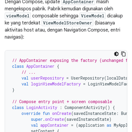
Dengan Compose, update
AppContainer
masih
mengekspos pabrik. Pabrik kemudian digunakan oleh
viewModel
composable sehingga
ViewModel
dicakup
ke yang terdekat
ViewModelStoreOwner
(biasanya
aktivitas host atau, dengan Navigation Compose, entri
navigasi):
// AppContainer exposing the factory (unchanged fr
class
AppContainer
{
// ...
val
userRepository
=
UserRepository
(
localDataS
val
loginViewModelFactory
=
LoginViewModelFact
}
// Compose entry point + screen composable
class
LoginActivity
:
ComponentActivity
()
{
override
fun
onCreate
(
savedInstanceState
:
Bund
super
.
onCreate
(
savedInstanceState
)
val
appContainer
=
(
application
as
MyAppli
setContent
{