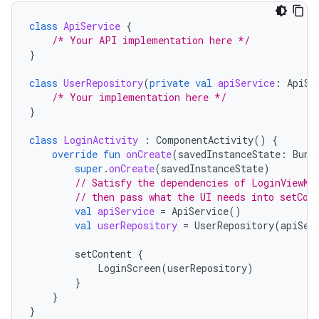
class
ApiService
{
/* Your API implementation here */
}
class
UserRepository
(
private
val
apiService
:
ApiSe
/* Your implementation here */
}
class
LoginActivity
:
ComponentActivity
()
{
override
fun
onCreate
(
savedInstanceState
:
Bund
super
.
onCreate
(
savedInstanceState
)
// Satisfy the dependencies of LoginViewMo
// then pass what the UI needs into setCon
val
apiService
=
ApiService
()
val
userRepository
=
UserRepository
(
apiSer
setContent
{
LoginScreen
(
userRepository
)
}
}
}