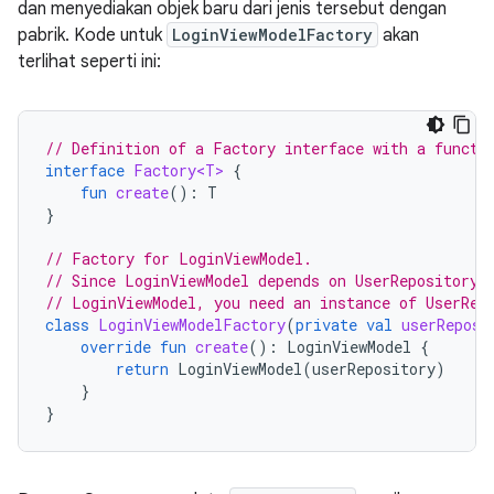
dan menyediakan objek baru dari jenis tersebut dengan
pabrik. Kode untuk
LoginViewModelFactory
akan
terlihat seperti ini:
// Definition of a Factory interface with a functi
interface
Factory<T>
{
fun
create
():
T
}
// Factory for LoginViewModel.
// Since LoginViewModel depends on UserRepository,
// LoginViewModel, you need an instance of UserRep
class
LoginViewModelFactory
(
private
val
userReposi
override
fun
create
():
LoginViewModel
{
return
LoginViewModel
(
userRepository
)
}
}