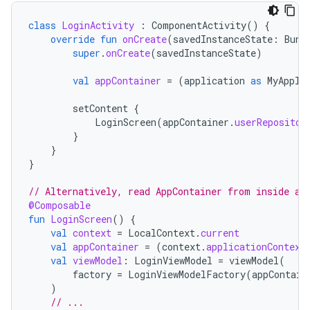
class
LoginActivity
:
ComponentActivity
()
{
override
fun
onCreate
(
savedInstanceState
:
Bund
super
.
onCreate
(
savedInstanceState
)
val
appContainer
=
(
application
as
MyAppli
setContent
{
LoginScreen
(
appContainer
.
userRepositor
}
}
}
// Alternatively, read AppContainer from inside a 
@Composable
fun
LoginScreen
()
{
val
context
=
LocalContext
.
current
val
appContainer
=
(
context
.
applicationContext
val
viewModel
:
LoginViewModel
=
viewModel
(
factory
=
LoginViewModelFactory
(
appContain
)
// ...