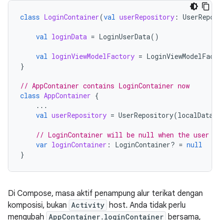
class
LoginContainer
(
val
userRepository
:
UserRepos
val
loginData
=
LoginUserData
()
val
loginViewModelFactory
=
LoginViewModelFact
}
// AppContainer contains LoginContainer now
class
AppContainer
{
...
val
userRepository
=
UserRepository
(
localDataS
// LoginContainer will be null when the user i
var
loginContainer
:
LoginContainer? 
=
null
}
Di Compose, masa aktif penampung alur terikat dengan
komposisi, bukan
Activity
host. Anda tidak perlu
mengubah
AppContainer.loginContainer
bersama,