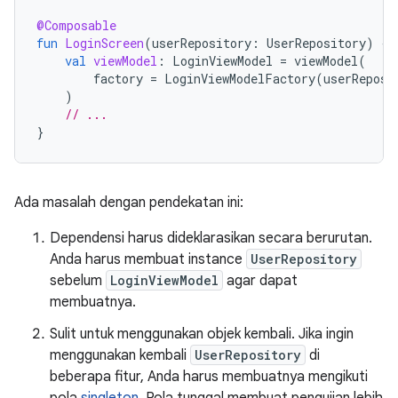
@Composable
fun
LoginScreen
(
userRepository
:
UserRepository
)
{
val
viewModel
:
LoginViewModel
=
viewModel
(
factory
=
LoginViewModelFactory
(
userReposi
)
// ...
}
Ada masalah dengan pendekatan ini:
Dependensi harus dideklarasikan secara berurutan.
Anda harus membuat instance
UserRepository
sebelum
LoginViewModel
agar dapat
membuatnya.
Sulit untuk menggunakan objek kembali. Jika ingin
menggunakan kembali
UserRepository
di
beberapa fitur, Anda harus membuatnya mengikuti