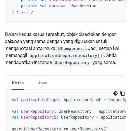
private
val
service
:
UserService
)
{
...
}
Dalam kedua kasus tersebut, objek disediakan dengan
cakupan yang sama dengan yang digunakan untuk
menganotasi antarmuka
@Component
. Jadi, setiap kali
memanggil
applicationGraph.repository()
, Anda
mendapatkan instance
UserRepository
yang sama.
Kotlin
Java
val
applicationGraph
:
ApplicationGraph
=
DaggerApp
val
userRepository
:
UserRepository
=
applicationGr
val
userRepository2
:
UserRepository
=
applicationG
assert
(
userRepository
==
userRepository2
)