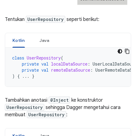
Tentukan
UserRepository
seperti berikut:
Kotlin
Java
class
UserRepository
(
private
val
localDataSource
:
UserLocalDataSour
private
val
remoteDataSource
:
UserRemoteDataSo
)
{
...
}
Tambahkan anotasi
@Inject
ke konstruktor
UserRepository
sehingga Dagger mengetahui cara
membuat
UserRepository
:
Kotlin
Java