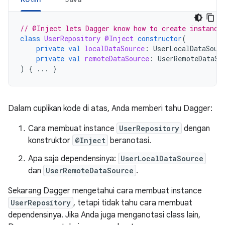
// @Inject lets Dagger know how to create instance
class
UserRepository
@Inject
constructor
(
private
val
localDataSource
:
UserLocalDataSour
private
val
remoteDataSource
:
UserRemoteDataSo
)
{
...
}
Dalam cuplikan kode di atas, Anda memberi tahu Dagger:
Cara membuat instance
UserRepository
dengan
konstruktor
@Inject
beranotasi.
Apa saja dependensinya:
UserLocalDataSource
dan
UserRemoteDataSource
.
Sekarang Dagger mengetahui cara membuat instance
UserRepository
, tetapi tidak tahu cara membuat
dependensinya. Jika Anda juga menganotasi class lain,