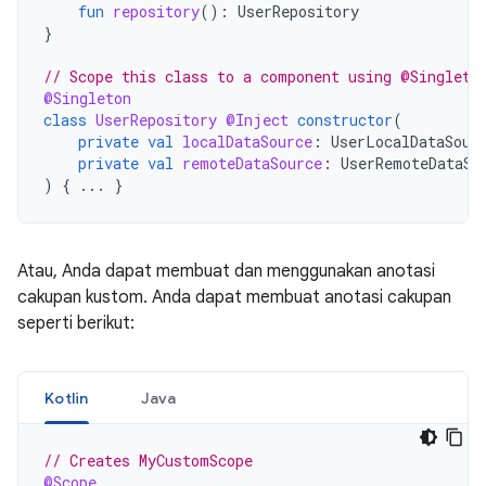
fun
repository
():
UserRepository
}
// Scope this class to a component using @Singleto
@Singleton
class
UserRepository
@Inject
constructor
(
private
val
localDataSource
:
UserLocalDataSour
private
val
remoteDataSource
:
UserRemoteDataSo
)
{
...
}
Atau, Anda dapat membuat dan menggunakan anotasi
cakupan kustom. Anda dapat membuat anotasi cakupan
seperti berikut:
Kotlin
Java
// Creates MyCustomScope
@Scope