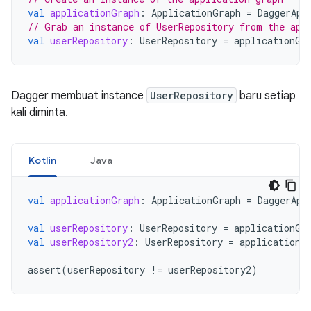
val
applicationGraph
:
ApplicationGraph
=
DaggerApp
// Grab an instance of UserRepository from the app
val
userRepository
:
UserRepository
=
applicationGr
Dagger membuat instance
UserRepository
baru setiap
kali diminta.
Kotlin
Java
val
applicationGraph
:
ApplicationGraph
=
DaggerApp
val
userRepository
:
UserRepository
=
applicationGr
val
userRepository2
:
UserRepository
=
applicationG
assert
(
userRepository
!=
userRepository2
)