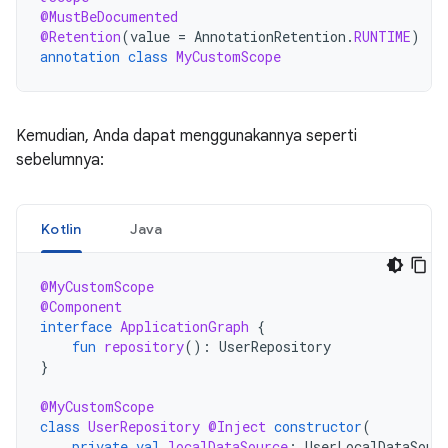
@MustBeDocumented
@Retention
(
value
=
AnnotationRetention
.
RUNTIME
)
annotation
class
MyCustomScope
Kemudian, Anda dapat menggunakannya seperti
sebelumnya:
Kotlin
Java
@MyCustomScope
@Component
interface
ApplicationGraph
{
fun
repository
():
UserRepository
}
@MyCustomScope
class
UserRepository
@Inject
constructor
(
private
val
localDataSource
:
UserLocalDataSour