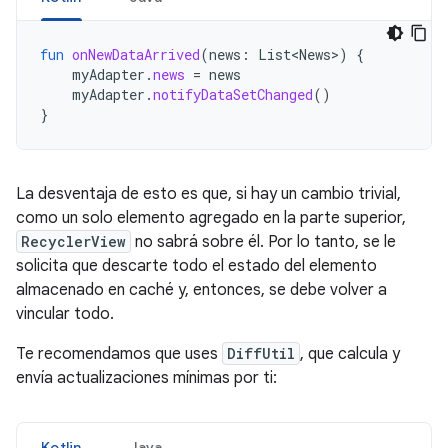
fun
onNewDataArrived
(
news
:
List<News>
)
{
myAdapter
.
news
=
news
myAdapter
.
notifyDataSetChanged
()
}
La desventaja de esto es que, si hay un cambio trivial,
como un solo elemento agregado en la parte superior,
RecyclerView
no sabrá sobre él. Por lo tanto, se le
solicita que descarte todo el estado del elemento
almacenado en caché y, entonces, se debe volver a
vincular todo.
Te recomendamos que uses
DiffUtil
, que calcula y
envía actualizaciones mínimas por ti:
Kotlin
Java