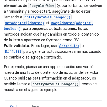
elementos de
RecyclerView
(y, por lo tanto, se vuelven
a transmitir y a recolectar), asegúrate de
no
estar
llamando a
notifyDataSetChanged()
,
setAdapter(Adapter)
ni
swapAdapter(Adapter,
boolean)
para pequeñas actualizaciones. Estos
métodos indican que hay cambios en todo el contenido
de la lista y aparecen en Systrace como
RV
FullInvalidate
. En su lugar, usa
SortedList
o
DiffUtil
para generar actualizaciones mínimas cuando
se cambia o se agrega contenido.
Por ejemplo, piensa en una app que recibe una versión
nueva de una lista de contenido de noticias del servidor.
Cuando publicas esta información en el adaptador, es
posible llamar a
notifyDataSetChanged()
, como se
muestra en el siguiente ejemplo:
Kotlin
Java