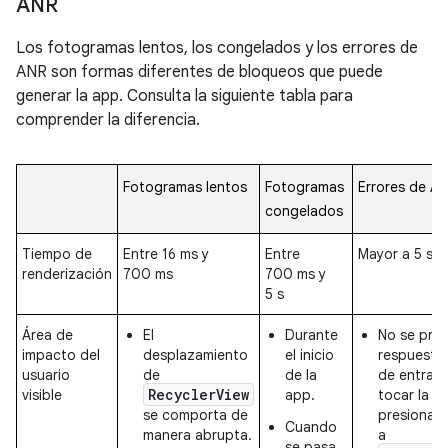
ANR
Los fotogramas lentos, los congelados y los errores de
ANR son formas diferentes de bloqueos que puede
generar la app. Consulta la siguiente tabla para
comprender la diferencia.
Fotogramas lentos
Fotogramas
Errores de A
congelados
Tiempo de
Entre 16 ms y
Entre
Mayor a 5 s
renderización
700 ms
700 ms y
5 s
Área de
El
Durante
No se pro
impacto del
desplazamiento
el inicio
respuesta
usuario
de
de la
de entrad
RecyclerView
visible
app.
tocar la p
se comporta de
presionar l
Cuando
manera abrupta.
a
se pasa