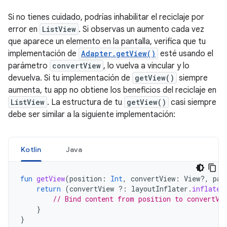
Si no tienes cuidado, podrías inhabilitar el reciclaje por
error en
ListView
. Si observas un aumento cada vez
que aparece un elemento en la pantalla, verifica que tu
implementación de
Adapter.getView()
esté usando el
parámetro
convertView
, lo vuelva a vincular y lo
devuelva. Si tu implementación de
getView()
siempre
aumenta, tu app no obtiene los beneficios del reciclaje en
ListView
. La estructura de tu
getView()
casi siempre
debe ser similar a la siguiente implementación:
Kotlin
Java
fun
getView
(
position
:
Int
,
convertView
:
View?,
par
return
(
convertView
?:
layoutInflater
.
inflate
(
// Bind content from position to convertVi
}
}