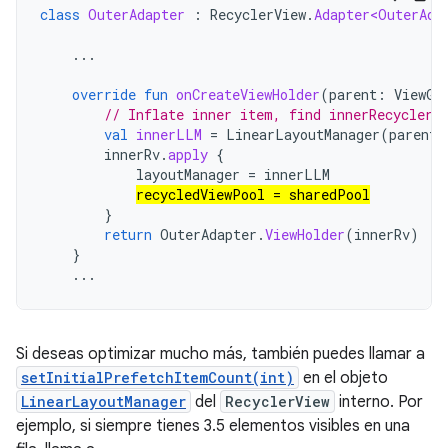
class
OuterAdapter
:
RecyclerView
.
Adapter<OuterAda
...
override
fun
onCreateViewHolder
(
parent
:
ViewGr
// Inflate inner item, find innerRecyclerV
val
innerLLM
=
LinearLayoutManager
(
parent
.
innerRv
.
apply
{
layoutManager
=
innerLLM
recycledViewPool
=
sharedPool
}
return
OuterAdapter
.
ViewHolder
(
innerRv
)
}
...
Si deseas optimizar mucho más, también puedes llamar a
setInitialPrefetchItemCount(int)
en el objeto
LinearLayoutManager
del
RecyclerView
interno. Por
ejemplo, si siempre tienes 3.5 elementos visibles en una