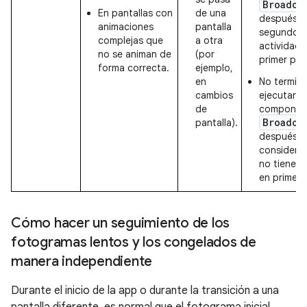
Broadca
En pantallas con
de una
después d
animaciones
pantalla
segundos 
complejas que
a otra
actividad 
no se animan de
(por
primer pla
forma correcta.
ejemplo,
en
No termin
cambios
ejecutarse
de
componen
Broadca
pantalla).
después d
considerab
no tienes 
en primer 
Cómo hacer un seguimiento de los
fotogramas lentos y los congelados de
manera independiente
Durante el inicio de la app o durante la transición a una
pantalla diferente, es normal que el fotograma inicial