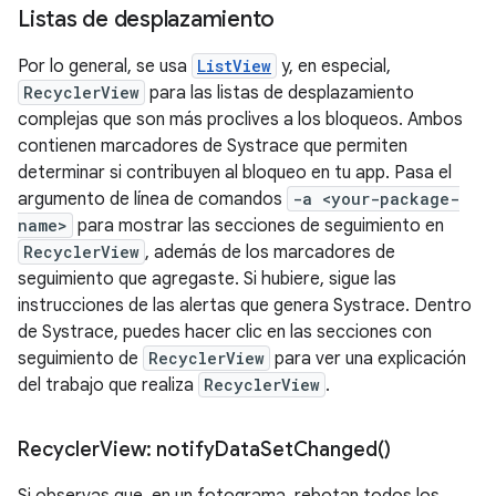
Listas de desplazamiento
Por lo general, se usa
ListView
y, en especial,
RecyclerView
para las listas de desplazamiento
complejas que son más proclives a los bloqueos. Ambos
contienen marcadores de Systrace que permiten
determinar si contribuyen al bloqueo en tu app. Pasa el
argumento de línea de comandos
-a <your-package-
name>
para mostrar las secciones de seguimiento en
RecyclerView
, además de los marcadores de
seguimiento que agregaste. Si hubiere, sigue las
instrucciones de las alertas que genera Systrace. Dentro
de Systrace, puedes hacer clic en las secciones con
seguimiento de
RecyclerView
para ver una explicación
del trabajo que realiza
RecyclerView
.
Recycler
View:
notify
Data
Set
Changed(
)
Si observas que, en un fotograma, rebotan todos los