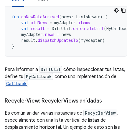
fun
onNewDataArrived
(
news
:
List<News>
)
{
val
oldNews
=
myAdapter
.
items
val
result
=
DiffUtil
.
calculateDiff
(
MyCallback
myAdapter
.
news
=
news
result
.
dispatchUpdatesTo
(
myAdapter
)
}
Para informar a
DiffUtil
cómo inspeccionar tus listas,
define tu
MyCallback
como una implementación de
Callback
.
Recycler
View: Recycler
Views anidadas
Es común anidar varias instancias de
RecyclerView
,
especialmente con una lista vertical de listas de
desplazamiento horizontal. Un ejemplo de esto son las