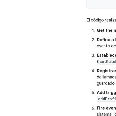
El código realiz
Get the 
Define a 
evento ocu
Establece
(
setRate
Registra
de llamada
guardado 
Add trig
addProf
Fire even
sistema, l