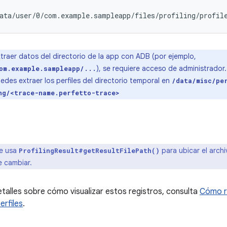
traer datos del directorio de la app con ADB (por ejemplo,
), se requiere acceso de administrador
om.example.sampleapp/...
edes extraer los perfiles del directorio temporal en
/data/misc/pe
ng/<trace-name.perfetto-trace>
e usa
para ubicar el archi
ProfilingResult#getResultFilePath()
e cambiar.
talles sobre cómo visualizar estos registros, consulta
Cómo re
erfiles
.