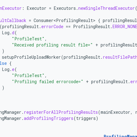
nExecutor
:
Executor
=
Executors
.
newSingleThreadExecutor
ultCallback
=
Consumer<ProfilingResult>
{
profilingResul
(
profilingResult
.
errorCode
==
ProfilingResult
.
ERROR_NON
Log
.
d
(
"ProfileTest"
,
"Received profiling result file="
+
profilingResul
)
setupProfileUploadWorker
(
profilingResult
.
resultFilePat
lse
{
Log
.
e
(
"ProfileTest"
,
"Profiling failed errorcode="
+
profilingResult
.
er
)
ngManager
.
registerForAllProfilingResults
(
mainExecutor
,
ngManager
.
addProfilingTriggers
(
triggers
)
ProfilingMan