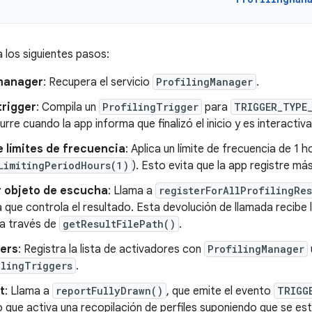
a los siguientes pasos:
manager
: Recupera el servicio
ProfilingManager
.
trigger
: Compila un
ProfilingTrigger
para
TRIGGER_TYPE
rre cuando la app informa que finalizó el inicio y es interactiva
 límites de frecuencia
: Aplica un límite de frecuencia de 1 
LimitingPeriodHours(1)
). Esto evita que la app registre más 
r objeto de escucha
: Llama a
registerForAllProfilingRes
 que controla el resultado. Esta devolución de llamada recibe l
a través de
getResultFilePath()
.
gers
: Registra la lista de activadores con
ProfilingManager
ilingTriggers
.
t
: Llama a
reportFullyDrawn()
, que emite el evento
TRIGG
o que activa una recopilación de perfiles suponiendo que se es