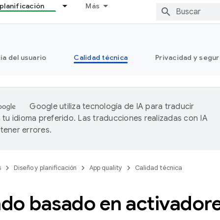
planificación
Más
ia del usuario
Calidad técnica
Privacidad y segu
Google utiliza tecnología de IA para traducir
 tu idioma preferido. Las traducciones realizadas con IA
ener errores.
s
Diseño y planificación
App quality
Calidad técnica
ado basado en activador