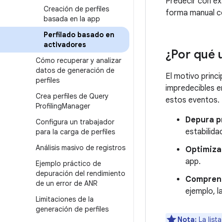
Predecir con exa
Creación de perfiles
forma manual co
basada en la app
Perfilado basado en
activadores
¿Por qué 
Cómo recuperar y analizar
datos de generación de
El motivo princ
perfiles
impredecibles e
Crea perfiles de Query
estos eventos. 
Profiling
Manager
Depura p
Configura un trabajador
estabilida
para la carga de perfiles
Análisis masivo de registros
Optimiza 
app.
Ejemplo práctico de
depuración del rendimiento
Comprend
de un error de ANR
ejemplo, la
Limitaciones de la
generación de perfiles
Nota:
La list