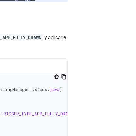
_APP_FULLY_DRAWN
y aplicarle
filingManager
::
class
.
java
)
.
TRIGGER_TYPE_APP_FULLY_DRAWN
)