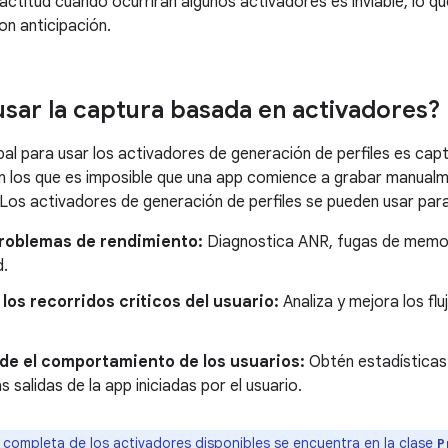
ctitud cuándo ocurrirán algunos activadores es inviable, lo que i
n anticipación.
usar la captura basada en activadores?
ipal para usar los activadores de generación de perfiles es ca
n los que es imposible que una app comience a grabar manual
Los activadores de generación de perfiles se pueden usar para 
roblemas de rendimiento:
Diagnostica ANR, fugas de memor
d.
los recorridos críticos del usuario:
Analiza y mejora los fluj
e el comportamiento de los usuarios:
Obtén estadísticas
s salidas de la app iniciadas por el usuario.
a completa de los activadores disponibles se encuentra en la clase
P