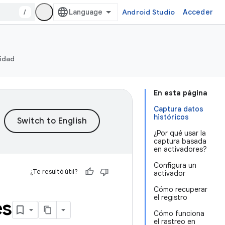
/
Android Studio
Acceder
ridad
En esta página
Captura datos
históricos
¿Por qué usar la
captura basada
en activadores?
Configura un
¿Te resultó útil?
activador
Cómo recuperar
el registro
es
Cómo funciona
el rastreo en