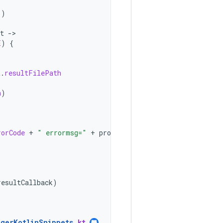
()
t
-
E
)
{
t
.
resultFilePath
h
)
rorCode
+
" errormsg="
+
profilingResult
.
errorMessage
resultCallback
)
agerKotlinSnippets
.
kt