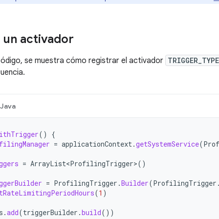
 un activador
 código, se muestra cómo registrar el activador
TRIGGER_TYPE
cuencia.
Java
ithTrigger
()
{
filingManager
=
applicationContext
.
getSystemService
(
Pro
ggers
=
ArrayList<ProfilingTrigger>
()
ggerBuilder
=
ProfilingTrigger
.
Builder
(
ProfilingTrigger
tRateLimitingPeriodHours
(
1
)
s
.
add
(
triggerBuilder
.
build
())