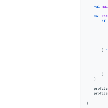
val
mai
val
res
if
}
e
}
}
profili
profili
}