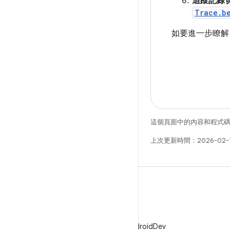
追蹤記錄
Trace.b
如要進一步瞭解 P
這個頁面中的內容和程式
上次更新時間：2026-02-
X
在 X 中追蹤 @AndroidDev