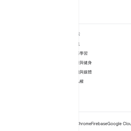
深入瞭解 ANDROID
探索
Android
遊戲
企業專用 Android
機器學習
安全性
健康與健身
原始碼
相機與媒體
新聞
隱私權
網誌
5G
Podcast
Android
Chrome
Firebase
Google Clou