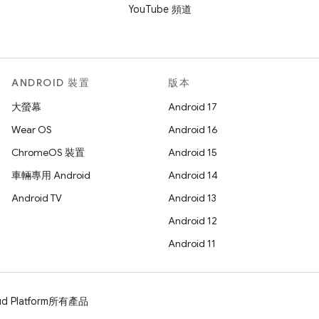
YouTube 頻道
ANDROID 裝置
版本
大螢幕
Android 17
Wear OS
Android 16
ChromeOS 裝置
Android 15
車輛專用 Android
Android 14
Android TV
Android 13
Android 12
Android 11
d Platform
所有產品