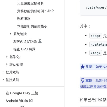
大量追蹤記錄分析
實務效能偵錯範例：ANR
剖析限制
其中：
本機剖析的偵錯指令
系統追蹤
<app>
是
程序內追蹤記錄
<datetim
檢查 GPU 轉譯
<tag>
是
基準化
評估效能
注意：
如要找
提升效能
監控效能
重點：
為進行
追蹤記錄會儲存
在 Google Play 上架
如果已啟用並儲
Android Vitals