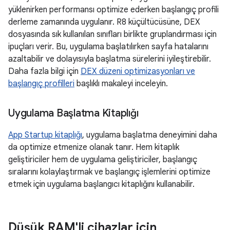
yüklenirken performansı optimize ederken başlangıç profili
derleme zamanında uygulanır. R8 küçültücüsüne, DEX
dosyasında sık kullanılan sınıfları birlikte gruplandırması için
ipuçları verir. Bu, uygulama başlatılırken sayfa hatalarını
azaltabilir ve dolayısıyla başlatma sürelerini iyileştirebilir.
Daha fazla bilgi için
DEX düzeni optimizasyonları ve
başlangıç profilleri
başlıklı makaleyi inceleyin.
Uygulama Başlatma Kitaplığı
App Startup kitaplığı
, uygulama başlatma deneyimini daha
da optimize etmenize olanak tanır. Hem kitaplık
geliştiriciler hem de uygulama geliştiriciler, başlangıç
sıralarını kolaylaştırmak ve başlangıç işlemlerini optimize
etmek için uygulama başlangıcı kitaplığını kullanabilir.
Düşük RAM'li cihazlar için