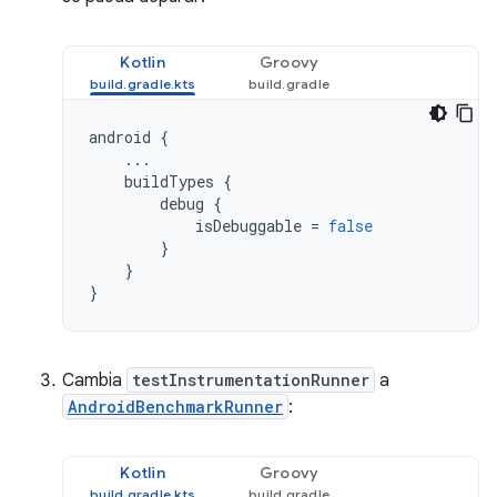
Kotlin
Groovy
android
{
...
buildTypes
{
debug
{
isDebuggable
=
false
}
}
}
Cambia
testInstrumentationRunner
a
AndroidBenchmarkRunner
:
Kotlin
Groovy