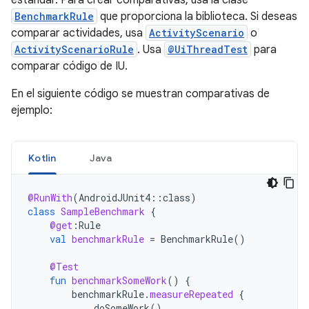
estándar. Para crear comparativas, usa la clase
BenchmarkRule
que proporciona la biblioteca. Si deseas
comparar actividades, usa
ActivityScenario
o
ActivityScenarioRule
. Usa
@UiThreadTest
para
comparar código de IU.
En el siguiente código se muestran comparativas de
ejemplo:
Kotlin
Java
@RunWith
(
AndroidJUnit4
::
class
)
class
SampleBenchmark
{
@get
:
Rule
val
benchmarkRule
=
BenchmarkRule
()
@Test
fun
benchmarkSomeWork
()
{
benchmarkRule
.
measureRepeated
{
doSomeWork
()