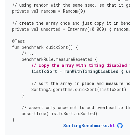
// using random with the same seed, so that it gen
private
val
random
=
Random
(
0
)
// create the array once and just copy it in bench
private
val
unsorted
=
IntArray
(
10
_000
)
{
random
.
n
@Test
fun
benchmark_quickSort
()
{
// ...
benchmarkRule
.
measureRepeated
{
// copy the array with timing disabled to
listToSort
=
runWithTimingDisabled
{
uns
// sort the array in place and measure how
SortingAlgorithms
.
quickSort
(
listToSort
)
}
// assert only once not to add overhead to the
assertTrue
(
listToSort
.
isSorted
)
}
SortingBenchmarks
.
kt