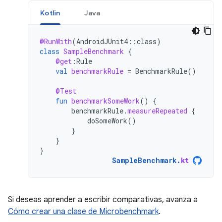
Kotlin
Java
@RunWith
(
AndroidJUnit4
::
class
)
class
SampleBenchmark
{
@get
:
Rule
val
benchmarkRule
=
BenchmarkRule
()
@Test
fun
benchmarkSomeWork
()
{
benchmarkRule
.
measureRepeated
{
doSomeWork
()
}
}
}
SampleBenchmark
.
kt
Si deseas aprender a escribir comparativas, avanza a
Cómo crear una clase de Microbenchmark
.