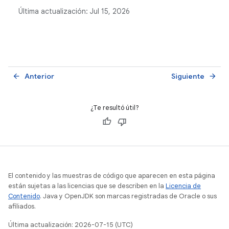
Studio y Jetpack Macrobenchmark.
Última actualización:
Jul 15, 2026
Anterior
Siguiente
arrow_back
arrow_forward
¿Te resultó útil?
El contenido y las muestras de código que aparecen en esta página
están sujetas a las licencias que se describen en la
Licencia de
Contenido
. Java y OpenJDK son marcas registradas de Oracle o sus
afiliados.
Última actualización: 2026-07-15 (UTC)