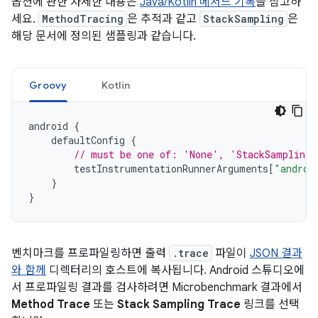
옵션에 관한 자세한 내용은
Java/Kotlin 메서드 기록
을 참고하
세요.
MethodTracing
은 추적과 같고
StackSampling
은
해당 문서에 정의된 샘플링과 같습니다.
Groovy
Kotlin
android
{
defaultConfig
{
// must be one of: 'None', 'StackSampling'
testInstrumentationRunnerArguments
[
"androi
}
}
벤치마크를 프로파일링하면 출력
.trace
파일이
JSON 결과
와 함께
디렉터리의 호스트에 복사됩니다. Android 스튜디오에
서 프로파일링 결과를 검사하려면 Microbenchmark 결과에서
Method Trace
또는
Stack Sampling Trace
링크를 선택