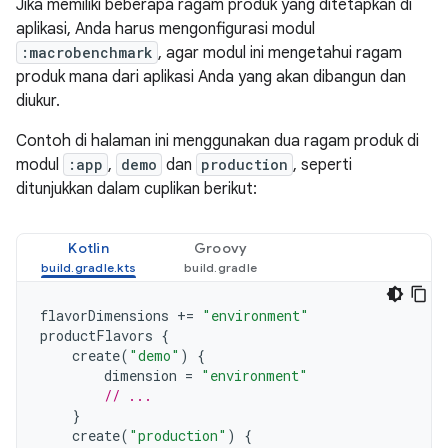
Jika memiliki beberapa ragam produk yang ditetapkan di
aplikasi, Anda harus mengonfigurasi modul
:macrobenchmark
, agar modul ini mengetahui ragam
produk mana dari aplikasi Anda yang akan dibangun dan
diukur.
Contoh di halaman ini menggunakan dua ragam produk di
modul
:app
,
demo
dan
production
, seperti
ditunjukkan dalam cuplikan berikut:
Kotlin
Groovy
flavorDimensions
+=
"environment"
productFlavors
{
create
(
"demo"
)
{
dimension
=
"environment"
// ...
}
create
(
"production"
)
{