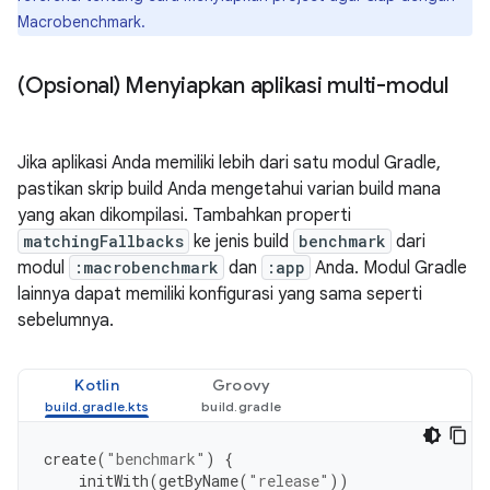
Macrobenchmark.
(Opsional) Menyiapkan aplikasi multi-modul
Jika aplikasi Anda memiliki lebih dari satu modul Gradle,
pastikan skrip build Anda mengetahui varian build mana
yang akan dikompilasi. Tambahkan properti
matchingFallbacks
ke jenis build
benchmark
dari
modul
:macrobenchmark
dan
:app
Anda. Modul Gradle
lainnya dapat memiliki konfigurasi yang sama seperti
sebelumnya.
Kotlin
Groovy
create
(
"benchmark"
)
{
initWith
(
getByName
(
"release"
))