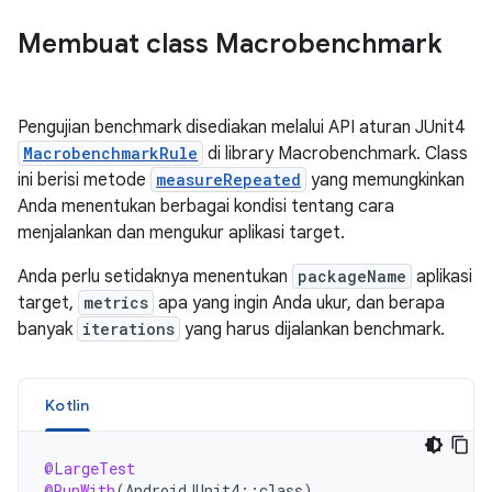
Membuat class Macrobenchmark
Pengujian benchmark disediakan melalui API aturan JUnit4
MacrobenchmarkRule
di library Macrobenchmark. Class
ini berisi metode
measureRepeated
yang memungkinkan
Anda menentukan berbagai kondisi tentang cara
menjalankan dan mengukur aplikasi target.
Anda perlu setidaknya menentukan
packageName
aplikasi
target,
metrics
apa yang ingin Anda ukur, dan berapa
banyak
iterations
yang harus dijalankan benchmark.
Kotlin
@LargeTest
@RunWith
(
AndroidJUnit4
::
class
)