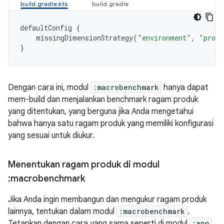
defaultConfig
{
missingDimensionStrategy
(
"environment"
,
"produ
}
Dengan cara ini, modul
:macrobenchmark
hanya dapat
mem-build dan menjalankan benchmark ragam produk
yang ditentukan, yang berguna jika Anda mengetahui
bahwa hanya satu ragam produk yang memiliki konfigurasi
yang sesuai untuk diukur.
Menentukan ragam produk di modul
:macrobenchmark
Jika Anda ingin membangun dan mengukur ragam produk
lainnya, tentukan dalam modul
:macrobenchmark
.
Tetapkan dengan cara yang sama seperti di modul
:app
,