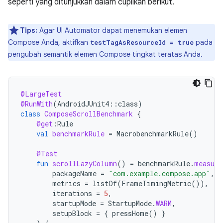
seperti yang ditunjukkan dalam cuplikan berikut.
Tips:
Agar UI Automator dapat menemukan elemen
Compose Anda, aktifkan
pada
testTagAsResourceId = true
pengubah semantik elemen Compose tingkat teratas Anda.
@LargeTest
@RunWith
(
AndroidJUnit4
::
class
)
class
ComposeScrollBenchmark
{
@get
:
Rule
val
benchmarkRule
=
MacrobenchmarkRule
()
@Test
fun
scrollLazyColumn
()
=
benchmarkRule
.
measure
packageName
=
"com.example.compose.app"
,
metrics
=
listOf
(
FrameTimingMetric
()),
iterations
=
5
,
startupMode
=
StartupMode
.
WARM
,
setupBlock
=
{
pressHome
()
}