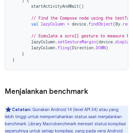
)
{
startActivityAndWait
()
// Find the Compose node using the testTag
val
lazyColumn
=
device
.
findObject
(
By
.
res
(
// Simulate a scroll gesture to measure Fr
lazyColumn
.
setGestureMargin
(
device
.
display
lazyColumn
.
fling
(
Direction
.
DOWN
)
}
}
Menjalankan benchmark
Catatan:
Gunakan Android 14 (level API 34) atau yang
lebih tinggi untuk mempertahankan status saat menjalankan
benchmark. Library Macrobenchmark mereset status kompilasi
sepenuhnya untuk setiap kompilasi, yang pada versi Android