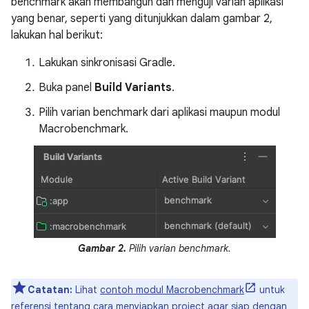
benchmark akan membangun dan menguji varian aplikasi
yang benar, seperti yang ditunjukkan dalam gambar 2,
lakukan hal berikut:
Lakukan sinkronisasi Gradle.
Buka panel
Build Variants
.
Pilih varian benchmark dari aplikasi maupun modul
Macrobenchmark.
Gambar 2.
Pilih varian benchmark.
Catatan:
Lihat
contoh modul Macrobenchmark
untuk
referensi tentang cara menyiapkan project agar siap dengan