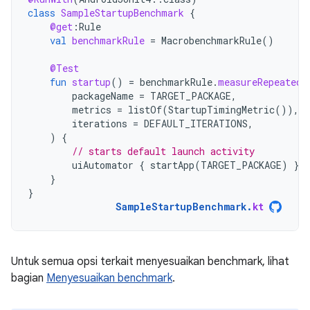
class
SampleStartupBenchmark
{
@get
:
Rule
val
benchmarkRule
=
MacrobenchmarkRule
()
@Test
fun
startup
()
=
benchmarkRule
.
measureRepeated
(
packageName
=
TARGET_PACKAGE
,
metrics
=
listOf
(
StartupTimingMetric
()),
iterations
=
DEFAULT_ITERATIONS
,
)
{
// starts default launch activity
uiAutomator
{
startApp
(
TARGET_PACKAGE
)
}
}
}
SampleStartupBenchmark
.
kt
Untuk semua opsi terkait menyesuaikan benchmark, lihat
bagian
Menyesuaikan benchmark
.