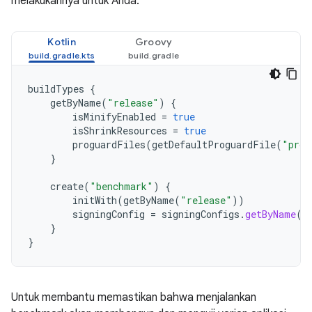
melakukannya untuk Anda:
Kotlin
Groovy
buildTypes
{
getByName
(
"release"
)
{
isMinifyEnabled
=
true
isShrinkResources
=
true
proguardFiles
(
getDefaultProguardFile
(
"prog
}
create
(
"benchmark"
)
{
initWith
(
getByName
(
"release"
))
signingConfig
=
signingConfigs
.
getByName
(
"
}
}
Untuk membantu memastikan bahwa menjalankan