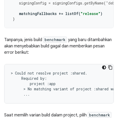
signingConfig
=
signingConfigs
.
getByName
(
"debu
matchingFallbacks
+=
listOf
(
"release"
)
}
Tanpanya, jenis build
benchmark
yang baru ditambahkan
akan menyebabkan build gagal dan memberikan pesan
error berikut:
> Could not resolve project :shared.

     Required by:

         project :app

      > No matching variant of project :shared was 
Saat memilih varian build dalam project, pilih
benchmark