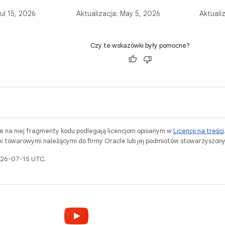
 działania
Androida, raportując
aplikacj
ul 15, 2026
Aktualizacja:
May 5, 2026
Aktuali
zystając z Android
o klatkach aplikacji, których
przy ur
oteki Jetpack
renderowanie trwa zbyt długo.
się prz
rk.
Oferuje funkcje takie jak
zużycie 
Czy te wskazówki były pomocne?
heurystyka zacinania się
i kontekst stanu interfejsu.
ne na niej fragmenty kodu podlegają licencjom opisanym w
Licencji na treści
i towarowymi należącymi do firmy Oracle lub jej podmiotów stowarzyszony
2026-07-15 UTC.