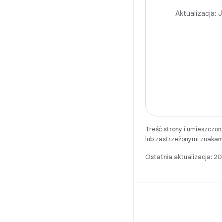
uruchamiania i
Aktualizacja:
J
aplikacji, kor
Studio i bibli
Macrobenchma
Treść strony i umieszczo
lub zastrzeżonymi znakam
Ostatnia aktualizacja: 