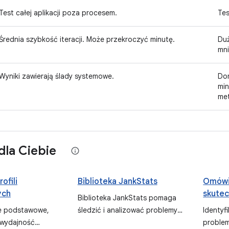
Test całej aplikacji poza procesem.
Tes
Średnia szybkość iteracji. Może przekroczyć minutę.
Duż
mni
Wyniki zawierają ślady systemowe.
Dom
min
me
dla Ciebie
ofili
Biblioteka JankStats
Omówi
ych
skutec
Biblioteka JankStats pomaga
le podstawowe,
śledzić i analizować problemy
Identyf
 wydajność
z wydajnością w aplikacjach na
problem