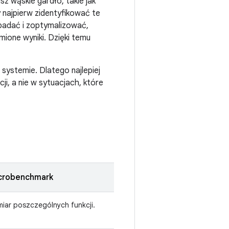
 wąskie gardło, takie jak
y najpierw zidentyfikować te
zbadać i zoptymalizować,
ione wyniki. Dzięki temu
 systemie. Dlatego najlepiej
ji, a nie w sytuacjach, które
crobenchmark
iar poszczególnych funkcji.