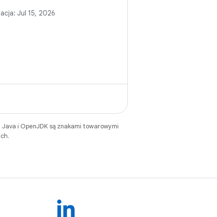
i, takie jak opóźnienia
zacja:
Jul 15, 2026
uchamianiu, zacinanie
ewijania i nieefektywne
energii.
. Java i OpenJDK są znakami towarowymi
ch.