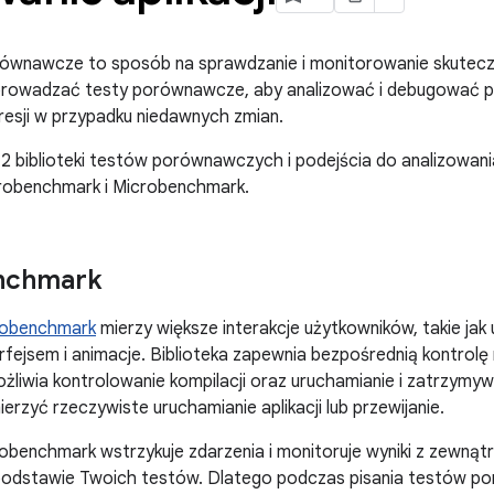
ównawcze to sposób na sprawdzanie i monitorowanie skuteczn
eprowadzać testy porównawcze, aby analizować i debugować p
esji w przypadku niedawnych zmian.
 2 biblioteki testów porównawczych i podejścia do analizowani
crobenchmark i Microbenchmark.
nchmark
obenchmark
mierzy większe interakcje użytkowników, takie jak u
terfejsem i animacje. Biblioteka zapewnia bezpośrednią kontro
żliwia kontrolowanie kompilacji oraz uruchamianie i zatrzymywan
erzyć rzeczywiste uruchamianie aplikacji lub przewijanie.
obenchmark wstrzykuje zdarzenia i monitoruje wyniki z zewnątrz
podstawie Twoich testów. Dlatego podczas pisania testów p