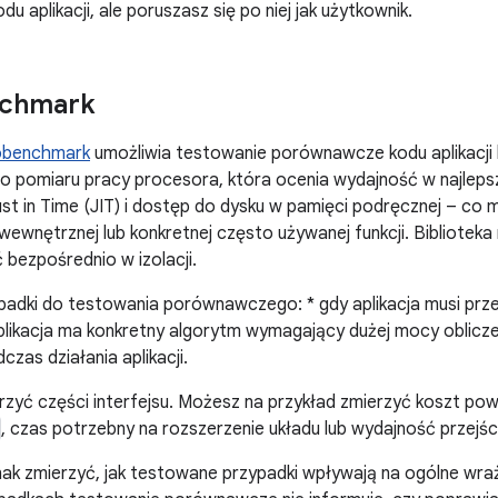
u aplikacji, ale poruszasz się po niej jak użytkownik.
nchmark
obenchmark
umożliwia testowanie porównawcze kodu aplikacji 
o pomiaru pracy procesora, która ocenia wydajność w najleps
ust in Time (JIT) i dostęp do dysku w pamięci podręcznej – 
 wewnętrznej lub konkretnej często używanej funkcji. Biblioteka
bezpośrednio w izolacji.
padki do testowania porównawczego: * gdy aplikacja musi prz
plikacja ma konkretny algorytm wymagający dużej mocy oblicz
czas działania aplikacji.
zyć części interfejsu. Możesz na przykład zmierzyć koszt po
, czas potrzebny na rozszerzenie układu lub wydajność przejśc
ak zmierzyć, jak testowane przypadki wpływają na ogólne wra