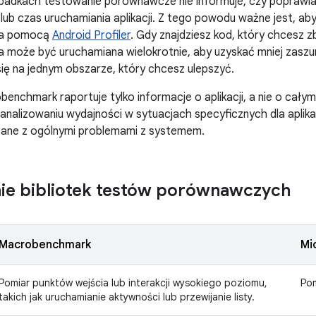
padkach testowanie porównawcze nie informuje, czy poprawiasz
i lub czas uruchamiania aplikacji. Z tego powodu ważne jest, ab
 za pomocą
Android Profiler
. Gdy znajdziesz kod, który chcesz 
 może być uruchamiana wielokrotnie, aby uzyskać mniej zaszum
ię na jednym obszarze, który chcesz ulepszyć.
benchmark raportuje tylko informacje o aplikacji, a nie o całym
analizowaniu wydajności w sytuacjach specyficznych dla aplikac
ane z ogólnymi problemami z systemem.
ie bibliotek testów porównawczych
Macrobenchmark
Mi
Pomiar punktów wejścia lub interakcji wysokiego poziomu,
Pom
takich jak uruchamianie aktywności lub przewijanie listy.