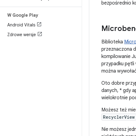
bezpośrednio kod
W Google Play
Android Vitals
Microbe
Zdrowe wersje
Biblioteka
Micr
przeznaczona d
kompilowanie J
przypadku pętli
można wywołać 
Oto dobre przy
danych, * gdy a
wielokrotnie pod
Możesz też mier
RecyclerView
Nie możesz jedn