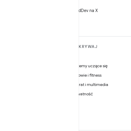
X
Obserwuj @AndroidDev na X
WIĘCEJ INFORMACJI O
ODKRYWAJ
ANDROIDZIE
Gry
Android
Systemy uczące się
Android dla firm
Zdrowie i fitness
Zabezpieczenia
Aparat i multimedia
Źródło
Prywatność
Wiadomości
5G
Blog
Podcasty