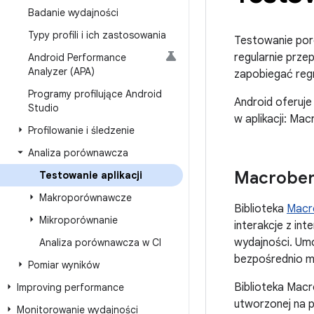
Badanie wydajności
Typy profili i ich zastosowania
Testowanie por
regularnie prz
Android Performance
Analyzer (APA)
zapobiegać regr
Programy profilujące Android
Android oferuje
Studio
w aplikacji: Ma
Profilowanie i śledzenie
Analiza porównawcza
Macrobe
Testowanie aplikacji
Makroporównawcze
Biblioteka
Macr
Mikroporównanie
interakcje z in
wydajności. Umo
Analiza porównawcza w CI
bezpośrednio mi
Pomiar wyników
Biblioteka Macr
Improving performance
utworzonej na 
Monitorowanie wydajności