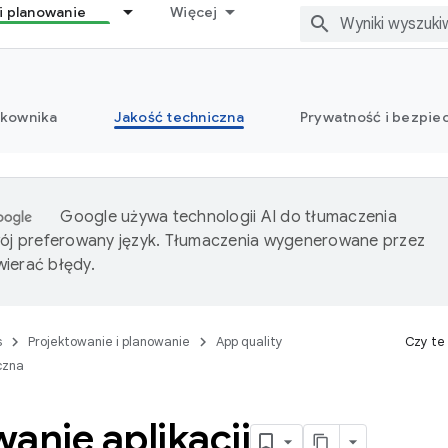
i planowanie
Więcej
tkownika
Jakość techniczna
Prywatność i bezpi
Google używa technologii AI do tłumaczenia
wój preferowany język. Tłumaczenia wygenerowane przez
ierać błędy.
s
Projektowanie i planowanie
App quality
Czy te
czna
anie aplikacji