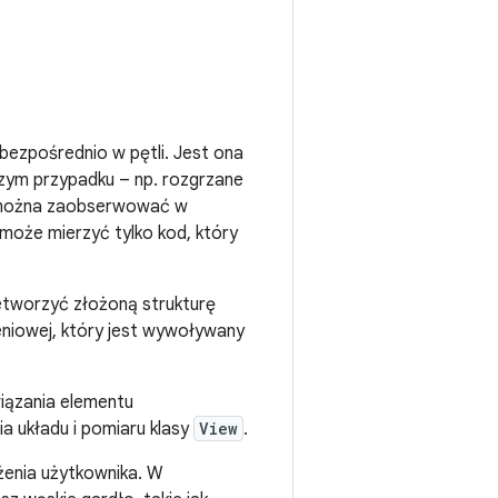
bezpośrednio w pętli. Jest ona
zym przypadku – np. rozgrzane
co można zaobserwować w
 może mierzyć tylko kod, który
etworzyć złożoną strukturę
eniowej, który jest wywoływany
wiązania elementu
ia układu i pomiaru klasy
View
.
żenia użytkownika. W