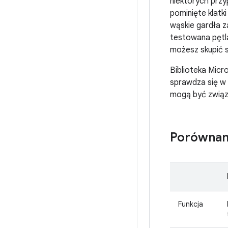
niektórych przy
pominięte klatk
wąskie gardła
testowana pętla
możesz skupić s
Biblioteka Micro
sprawdza się w 
mogą być związ
Porównan
Funkcja