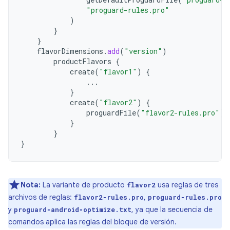
"proguard-rules.pro"
)
}
}
flavorDimensions
.
add
(
"version"
)
productFlavors
{
create
(
"flavor1"
)
{
...
}
create
(
"flavor2"
)
{
proguardFile
(
"flavor2-rules.pro"
)
}
}
}
Nota:
La variante de producto
usa reglas de tres
flavor2
archivos de reglas:
,
flavor2‑rules.pro
proguard‑rules.pro
y
, ya que la secuencia de
proguard‑android‑optimize.txt
comandos aplica las reglas del bloque de versión.