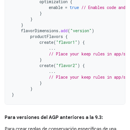
optimization
{
enable
=
true
// Enables code and 
}
}
}
flavorDimensions
.
add
(
"version"
)
productFlavors
{
create
(
"flavor1"
)
{
...
// Place your keep rules in app/sr
}
create
(
"flavor2"
)
{
...
// Place your keep rules in app/sr
}
}
}
Para versiones del AGP anteriores a la 9.3:
Para crear reglas de conservación específicas de una