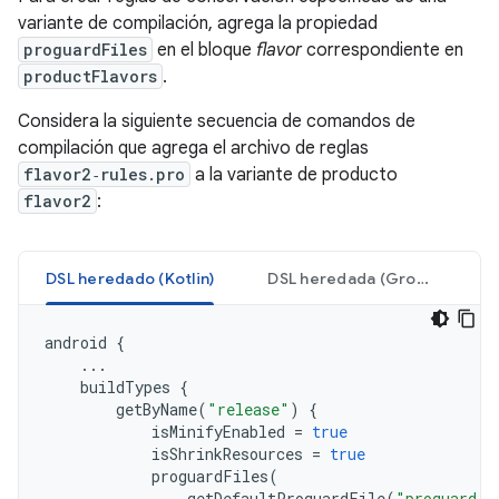
variante de compilación, agrega la propiedad
proguardFiles
en el bloque
flavor
correspondiente en
productFlavors
.
Considera la siguiente secuencia de comandos de
compilación que agrega el archivo de reglas
flavor2‑rules.pro
a la variante de producto
flavor2
:
DSL heredado (Kotlin)
DSL heredada (Groovy)
android
{
...
buildTypes
{
getByName
(
"release"
)
{
isMinifyEnabled
=
true
isShrinkResources
=
true
proguardFiles
(
getDefaultProguardFile
(
"proguard-a