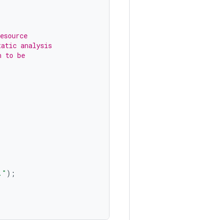
esource
tatic analysis
n to be
."
);