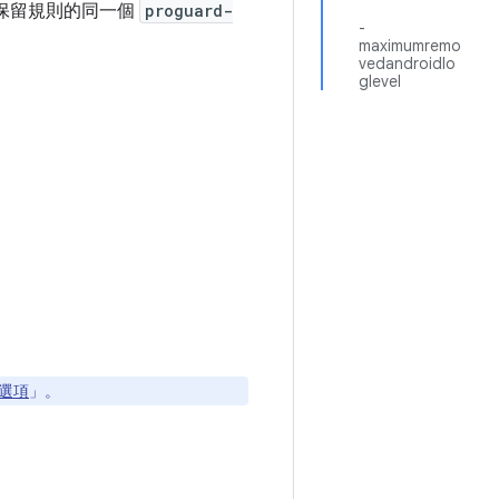
護保留規則的同一個
proguard-
-
maximumremo
vedandroidlo
glevel
選項
」。