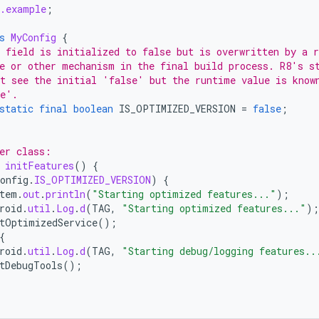
.example
;
s
MyConfig
{
 field is initialized to false but is overwritten by a r
e or other mechanism in the final build process. R8's s
t see the initial 'false' but the runtime value is know
ue'.
static
final
boolean
IS_OPTIMIZED_VERSION
=
false
;
er class:
initFeatures
()
{
onfig
.
IS_OPTIMIZED_VERSION
)
{
tem
.
out
.
println
(
"Starting optimized features..."
);
roid
.
util
.
Log
.
d
(
TAG
,
"Starting optimized features..."
);
tOptimizedService
();
{
roid
.
util
.
Log
.
d
(
TAG
,
"Starting debug/logging features..
tDebugTools
();