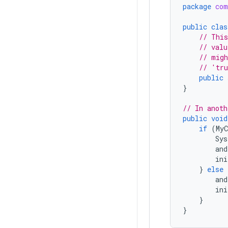
package
com
public
clas
// This
// valu
// migh
// 'tr
public
}
// In anoth
public
void
if
(
MyC
Sys
and
ini
}
else
and
ini
}
}