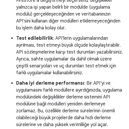
Firestore'a değiştirmeyi seçerseniz değişiklikler
yalnızca işi yapan belirli bir modülde (uygulama
modülü) gerçekleşeceğinden ve veritabanınızın
API'sini kullanan diğer modülleri etkilemeyeceğinden
bu işlem daha kolay olur.
Test edilebilirlik
: API'lerin uygulamalarından
ayrılması, test etmeyi büyük ölçüde kolaylaştırabilir.
API sözleşmelerine karşı test durumları yazabilirsiniz.
Ayrıca, sahte uygulamalar da dahil olmak üzere
çeşitli senaryoları ve uç durumları test etmek için
farklı uygulamalar kullanabilirsiniz.
Daha iyi derleme performansı
: Bir API'yi ve
uygulamasını farklı modüllere ayırdığınızda, uygulama
modülündeki değişiklikler derleme sistemini API
modülüne bağlı modülleri yeniden derlemeye
zorlamaz. Bu, özellikle derleme sürelerinin önemli
olabileceği büyük projelerde daha hızlı derleme
sürelerine ve daha yüksek verimliliğe yol açar.