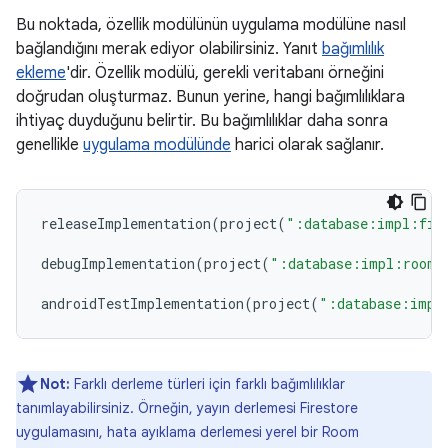
Bu noktada, özellik modülünün uygulama modülüne nasıl
bağlandığını merak ediyor olabilirsiniz. Yanıt
bağımlılık
ekleme
'dir. Özellik modülü, gerekli veritabanı örneğini
doğrudan oluşturmaz. Bunun yerine, hangi bağımlılıklara
ihtiyaç duyduğunu belirtir. Bu bağımlılıklar daha sonra
genellikle
uygulama modülünde
harici olarak sağlanır.
releaseImplementation
(
project
(
":database:impl:fir
debugImplementation
(
project
(
":database:impl:room"
androidTestImplementation
(
project
(
":database:impl
Not:
Farklı derleme türleri için farklı bağımlılıklar
tanımlayabilirsiniz. Örneğin, yayın derlemesi Firestore
uygulamasını, hata ayıklama derlemesi yerel bir Room