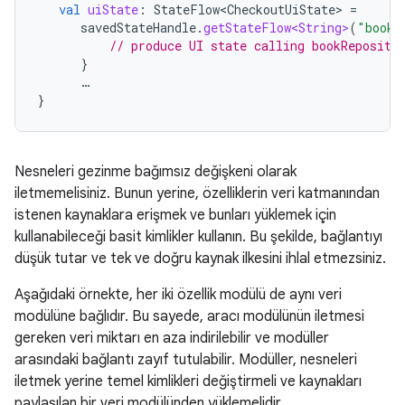
val
uiState
:
StateFlow<CheckoutUiState>
=
savedStateHandle
.
getStateFlow<String>
(
"bookI
// produce UI state calling bookReposito
}
…
}
Nesneleri gezinme bağımsız değişkeni olarak
iletmemelisiniz. Bunun yerine, özelliklerin veri katmanından
istenen kaynaklara erişmek ve bunları yüklemek için
kullanabileceği basit kimlikler kullanın. Bu şekilde, bağlantıyı
düşük tutar ve tek ve doğru kaynak ilkesini ihlal etmezsiniz.
Aşağıdaki örnekte, her iki özellik modülü de aynı veri
modülüne bağlıdır. Bu sayede, aracı modülünün iletmesi
gereken veri miktarı en aza indirilebilir ve modüller
arasındaki bağlantı zayıf tutulabilir. Modüller, nesneleri
iletmek yerine temel kimlikleri değiştirmeli ve kaynakları
paylaşılan bir veri modülünden yüklemelidir.