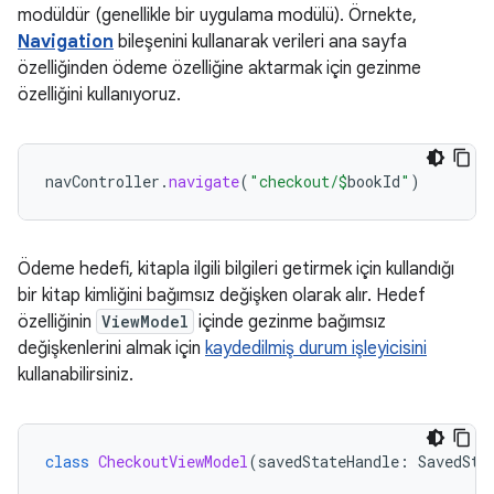
modüldür (genellikle bir uygulama modülü). Örnekte,
Navigation
bileşenini kullanarak verileri ana sayfa
özelliğinden ödeme özelliğine aktarmak için gezinme
özelliğini kullanıyoruz.
navController
.
navigate
(
"checkout/
$
bookId
"
)
Ödeme hedefi, kitapla ilgili bilgileri getirmek için kullandığı
bir kitap kimliğini bağımsız değişken olarak alır. Hedef
özelliğinin
ViewModel
içinde gezinme bağımsız
değişkenlerini almak için
kaydedilmiş durum işleyicisini
kullanabilirsiniz.
class
CheckoutViewModel
(
savedStateHandle
:
SavedSta