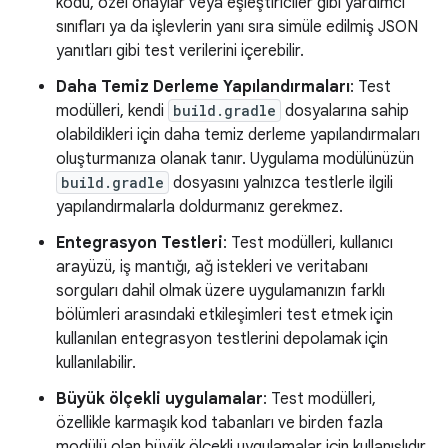
kodu, özel onaylar veya eşleştiriciler gibi yardımcı
sınıfları ya da işlevlerin yanı sıra simüle edilmiş JSON
yanıtları gibi test verilerini içerebilir.
Daha Temiz Derleme Yapılandırmaları
: Test
modülleri, kendi
build.gradle
dosyalarına sahip
olabildikleri için daha temiz derleme yapılandırmaları
oluşturmanıza olanak tanır. Uygulama modülünüzün
build.gradle
dosyasını yalnızca testlerle ilgili
yapılandırmalarla doldurmanız gerekmez.
Entegrasyon Testleri
: Test modülleri, kullanıcı
arayüzü, iş mantığı, ağ istekleri ve veritabanı
sorguları dahil olmak üzere uygulamanızın farklı
bölümleri arasındaki etkileşimleri test etmek için
kullanılan entegrasyon testlerini depolamak için
kullanılabilir.
Büyük ölçekli uygulamalar
: Test modülleri,
özellikle karmaşık kod tabanları ve birden fazla
modülü olan büyük ölçekli uygulamalar için kullanışlıdır.