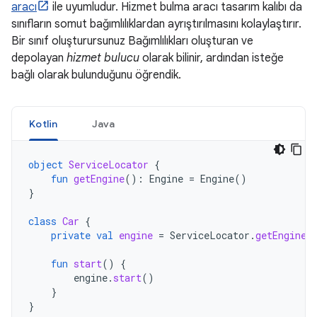
aracı
ile uyumludur. Hizmet bulma aracı tasarım kalıbı da
sınıfların somut bağımlılıklardan ayrıştırılmasını kolaylaştırır.
Bir sınıf oluşturursunuz Bağımlılıkları oluşturan ve
depolayan
hizmet bulucu
olarak bilinir, ardından isteğe
bağlı olarak bulunduğunu öğrendik.
Kotlin
Java
object
ServiceLocator
{
fun
getEngine
():
Engine
=
Engine
()
}
class
Car
{
private
val
engine
=
ServiceLocator
.
getEngine
(
fun
start
()
{
engine
.
start
()
}
}