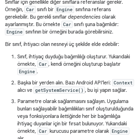
Sınıflar için genellikle diğer sınıflara referanslar gerekir.
Örneğin,
Car
sınıfı bir
Engine
sınıfına referans
gerekebilir. Bu gerekli sınıflar
dependencies
olarak
ayarlanmıştır. Bu örnekte
Car
sınıfı şuna bağımlıdır:
Engine
sınıfının bir örneğini burada görebilirsiniz.
Bir sınıf, ihtiyacı olan nesneyi üç şekilde elde edebilir:
Sınıf, ihtiyaç duyduğu bağımlılığı oluşturur. Yukarıdaki
örnekte,
Car
, kendi örneğini oluşturup başlatır
Engine
.
Başka bir yerden alın. Bazı Android API'leri:
Context
alıcı ve
getSystemService()
, bu işi yapın sağlar.
Parametre olarak sağlanmasını sağlayın. Uygulama
bunları sağlayabilir bağımlılıkları sınıf oluşturulduğunda
veya fonksiyonlara ilettiğinde her bir bağımlılığa
ihtiyaç duyanlar için bir fırsat bulunuyor. Yukarıdaki
örnekte,
Car
kurucusu parametre olarak
Engine
alır.