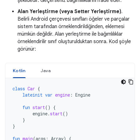
şekildedir. Geçerseniz bağımlılıklarını ifade eder.
Alan Yerleştirme (veya Setter Yerleştirme)
.
Belirli Android çerçevesi sınıfları öğeler ve parçalar
sistem tarafından örneklendirildiğinden, eklemesi
mümkün değildir. Alan yerleştirme ile bağımlılıklar
örneklendirilir sınıf oluşturulduktan sonra. Kod şöyle
görünür:
Kotlin
Java
class
Car
{
lateinit
var
engine
:
Engine
fun
start
()
{
engine
.
start
()
}
}
fun
main
(
args
:
Array
)
{