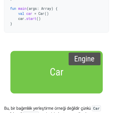
fun
main
(
args
:
Array
)
{
val
car
=
Car
()
car
.
start
()
}
Bu, bir bağımlılık yerleştirme örneği değildir çünkü
Car