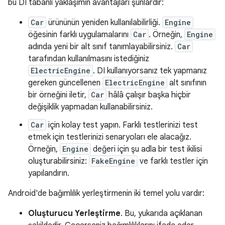
bu DI tabanlı yaklaşımın avantajları şunlardır:
Car
ürününün yeniden kullanılabilirliği.
Engine
öğesinin farklı uygulamalarını
Car
. Örneğin,
Engine
adında yeni bir alt sınıf tanımlayabilirsiniz.
Car
tarafından kullanılmasını istediğiniz
ElectricEngine
. DI kullanıyorsanız tek yapmanız
gereken güncellenen
ElectricEngine
alt sınıfının
bir örneğini iletir,
Car
hâlâ çalışır başka hiçbir
değişiklik yapmadan kullanabilirsiniz.
Car
için kolay test yapın. Farklı testlerinizi test
etmek için testlerinizi senaryoları ele alacağız.
Örneğin,
Engine
değeri için şu adla bir test ikilisi
oluşturabilirsiniz:
FakeEngine
ve farklı testler için
yapılandırın.
Android'de bağımlılık yerleştirmenin iki temel yolu vardır:
Oluşturucu Yerleştirme
. Bu, yukarıda açıklanan