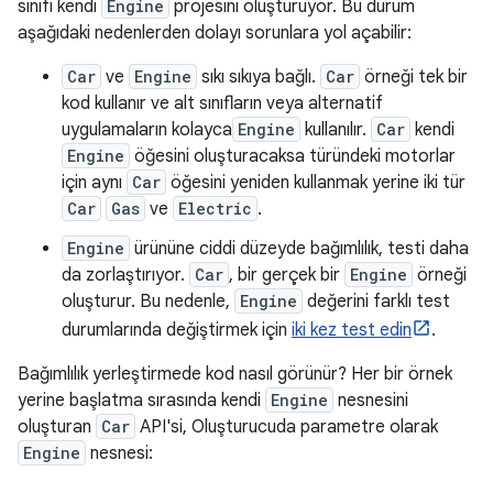
sınıfı kendi
Engine
projesini oluşturuyor. Bu durum
aşağıdaki nedenlerden dolayı sorunlara yol açabilir:
Car
ve
Engine
sıkı sıkıya bağlı.
Car
örneği tek bir
kod kullanır ve alt sınıfların veya alternatif
uygulamaların kolayca
Engine
kullanılır.
Car
kendi
Engine
öğesini oluşturacaksa türündeki motorlar
için aynı
Car
öğesini yeniden kullanmak yerine iki tür
Car
Gas
ve
Electric
.
Engine
ürününe ciddi düzeyde bağımlılık, testi daha
da zorlaştırıyor.
Car
, bir gerçek bir
Engine
örneği
oluşturur. Bu nedenle,
Engine
değerini farklı test
durumlarında değiştirmek için
iki kez test edin
.
Bağımlılık yerleştirmede kod nasıl görünür? Her bir örnek
yerine başlatma sırasında kendi
Engine
nesnesini
oluşturan
Car
API'si, Oluşturucuda parametre olarak
Engine
nesnesi: