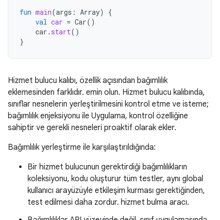
fun
main
(
args
:
Array
)
{
val
car
=
Car
()
car
.
start
()
}
Hizmet bulucu kalıbı, özellik açısından bağımlılık
eklemesinden farklıdır. emin olun. Hizmet bulucu kalıbında,
sınıflar nesnelerin yerleştirilmesini kontrol etme ve isteme;
bağımlılık enjeksiyonu ile Uygulama, kontrol özelliğine
sahiptir ve gerekli nesneleri proaktif olarak ekler.
Bağımlılık yerleştirme ile karşılaştırıldığında:
Bir hizmet bulucunun gerektirdiği bağımlılıkların
koleksiyonu, kodu oluşturur tüm testler, aynı global
kullanıcı arayüzüyle etkileşim kurması gerektiğinden,
test edilmesi daha zordur. hizmet bulma aracı.
Bağımlılıklar API yüzeyinde değil, sınıf uygulamasında