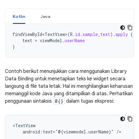
Kotlin
Java
findViewById<TextView>
(
R
.
id
.
sample_text
).
apply
{
text
=
viewModel
.
userName
}
Contoh berikut menunjukkan cara menggunakan Library
Data Binding untuk menetapkan teks ke widget secara
langsung di file tata letak. Hal ini menghilangkan keharusan
memanggil kode Java yang ditampilkan di atas. Perhatikan
penggunaan sintaksis
@{}
dalam tugas ekspresi:
android:text="@{viewmodel.userName}"