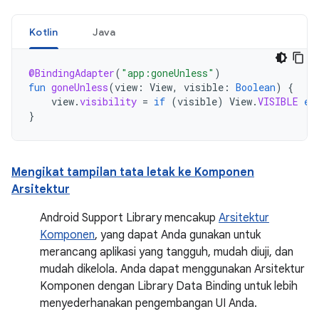
Kotlin
Java
@BindingAdapter
(
"app:goneUnless"
)
fun
goneUnless
(
view
:
View
,
visible
:
Boolean
)
{
view
.
visibility
=
if
(
visible
)
View
.
VISIBLE
el
}
Mengikat tampilan tata letak ke Komponen
Arsitektur
Android Support Library mencakup
Arsitektur
Komponen
, yang dapat Anda gunakan untuk
merancang aplikasi yang tangguh, mudah diuji, dan
mudah dikelola. Anda dapat menggunakan Arsitektur
Komponen dengan Library Data Binding untuk lebih
menyederhanakan pengembangan UI Anda.