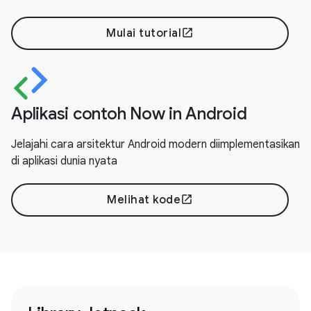
Mulai tutorial
open_in_new
Aplikasi contoh Now in Android
Jelajahi cara arsitektur Android modern diimplementasikan
di aplikasi dunia nyata
Melihat kode
open_in_new