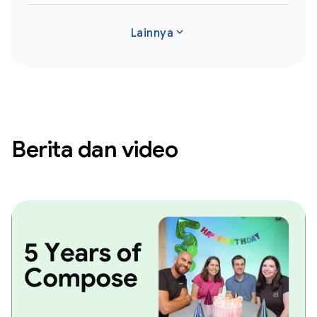
expand_more
Lainnya
Berita dan video