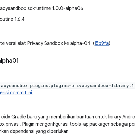
rivacysandbox sdkruntime 1.0.0-alpha06
routine 1.6.4
g
e versi alat Privacy Sandbox ke alpha-04. (
I5b9fa
)
alpha01
vacysandbox.plugins:plugins-privacysandbox-library:1
risi commit ini.
roidx Gradle baru yang memberikan bantuan untuk library Andr
ox privasi. Plugin mengonfigurasi tools-apipackager sebagai 
an dependensi yang diperlukan.