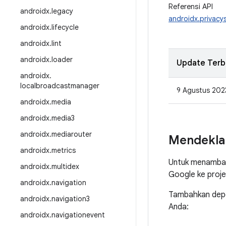
Referensi API
androidx
.
legacy
androidx.privacy
androidx
.
lifecycle
androidx
.
lint
androidx
.
loader
Update Terb
androidx
.
localbroadcastmanager
9 Agustus 202
androidx
.
media
androidx
.
media3
androidx
.
mediarouter
Mendekla
androidx
.
metrics
Untuk menambah
androidx
.
multidex
Google ke proj
androidx
.
navigation
Tambahkan depen
androidx
.
navigation3
Anda:
androidx
.
navigationevent