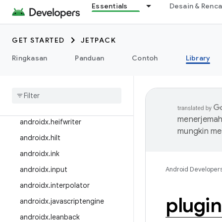
Essentials
Desain & Renc
androidx.games
androidx.glance
GET STARTED
JETPACK
androidx.glance.wear
Ringkasan
Panduan
Contoh
Library
androidx.graphics
androidx
.
gridlayout
androidx
.
health
androidx
.
health
.
connect
menerjemahk
androidx
.
heifwriter
mungkin me
androidx
.
hilt
androidx
.
ink
androidx
.
input
Android Developer
androidx
.
interpolator
plugi
androidx
.
javascriptengine
androidx
.
leanback