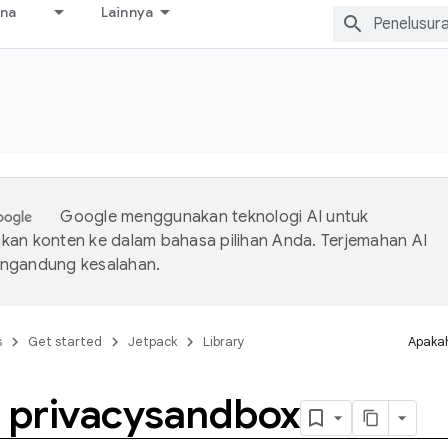
ana
Lainnya
Google menggunakan teknologi AI untuk
an konten ke dalam bahasa pilihan Anda. Terjemahan AI
ngandung kesalahan.
s
Get started
Jetpack
Library
Apakah
n privacysandbox