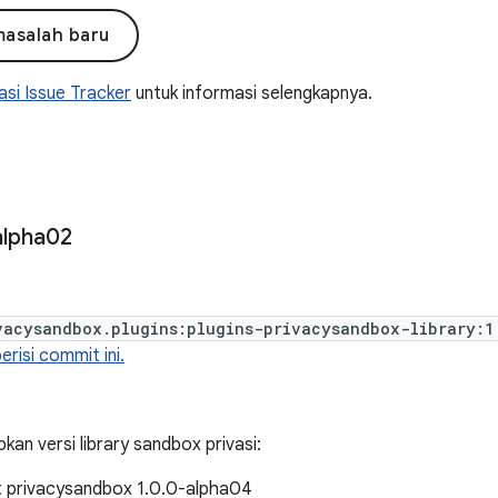
masalah baru
si Issue Tracker
untuk informasi selengkapnya.
alpha02
vacysandbox.plugins:plugins-privacysandbox-library:1
risi commit ini.
an versi library sandbox privasi:
at privacysandbox 1.0.0-alpha04