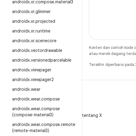
androidx
.
xr
.
compose
.
material3
androidx
.
xr
.
glimmer
androidx
.
xr
.
projected
androidx
.
xr
.
runtime
androidx
.
xr
.
scenecore
Konten dan contoh kode d
androidx
.
vectordrawable
atau merek dagang terdaft
androidx
.
versionedparcelable
Terakhir diperbarui pada
androidx
.
viewpager
androidx
.
viewpager2
androidx
.
wear
androidx
.
wear
.
compose
androidx
.
wear
.
compose
X
(compose-material3)
Ikuti @AndroidDev tentang X
androidx
.
wear
.
compose
.
remote
(remote-material3)