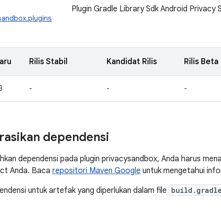
Plugin Gradle Library Sdk Android Privacy
sandbox.plugins
aru
Rilis Stabil
Kandidat Rilis
Rilis Beta
3
-
-
-
rasikan dependensi
kan dependensi pada plugin privacysandbox, Anda harus men
ect Anda. Baca
repositori Maven Google
untuk mengetahui info
densi untuk artefak yang diperlukan dalam file
build.gradl