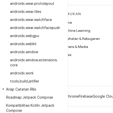
androidx
.
wear
.
protolayout
androidx
.
wear
.
tiles
SELENGKAPNYA
TEMUKAN
TENTANG ANDROID
androidx
.
wear
.
watchface
Game
Android
androidx
.
wear
.
watchfacepush
Machine Learning
Android untuk Perusahaan
androidx
.
webgpu
Kesehatan & Kebugaran
Keamanan
androidx
.
webkit
Kamera & Media
Source
androidx
.
window
Privasi
Berita
androidx
.
window
.
extensions
.
5G
core
Blog
androidx
.
work
Podcast
tools
.
build
.
jetifier
Arsip Catatan Rilis
Android
Chrome
Firebase
Google Clou
Roadmap Jetpack Compose
Kompatibilitas Kotlin Jetpack
Compose