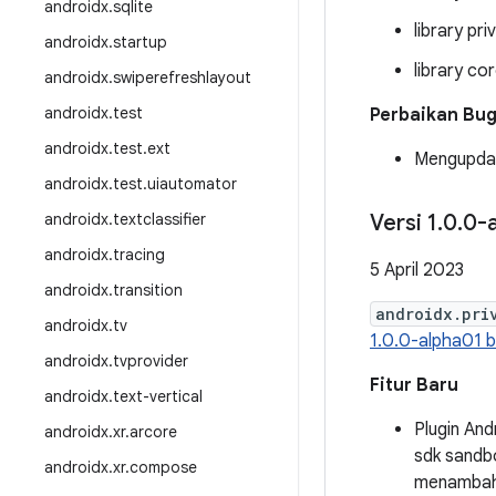
androidx
.
sqlite
library p
androidx
.
startup
library co
androidx
.
swiperefreshlayout
androidx
.
test
Perbaikan Bu
androidx
.
test
.
ext
Mengupdat
androidx
.
test
.
uiautomator
androidx
.
textclassifier
Versi 1
.
0
.
0-
androidx
.
tracing
5 April 2023
androidx
.
transition
androidx.pri
androidx
.
tv
1.0.0-alpha01 be
androidx
.
tvprovider
Fitur Baru
androidx
.
text-vertical
Plugin And
androidx
.
xr
.
arcore
sdk sandb
androidx
.
xr
.
compose
menambahk