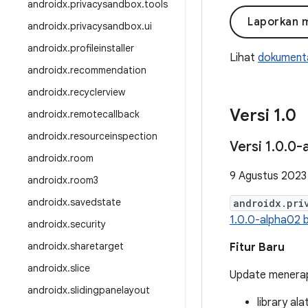
androidx
.
privacysandbox
.
tools
Laporkan 
androidx
.
privacysandbox
.
ui
androidx
.
profileinstaller
Lihat
dokumenta
androidx
.
recommendation
androidx
.
recyclerview
Versi 1
.
0
androidx
.
remotecallback
androidx
.
resourceinspection
Versi 1
.
0
.
0-
androidx
.
room
9 Agustus 2023
androidx
.
room3
androidx
.
savedstate
androidx.pri
1.0.0-alpha02 be
androidx
.
security
androidx
.
sharetarget
Fitur Baru
androidx
.
slice
Update menerapk
androidx
.
slidingpanelayout
library al