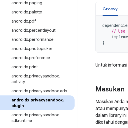
androidx
.
paging
Groovy
androidx
.
palette
androidx
.
pdf
dependencie
androidx
.
percentlayout
// Use 
impleme
androidx
.
performance
}
androidx
.
photopicker
androidx
.
preference
Untuk informasi
androidx
.
print
androidx
.
privacysandbox
.
activity
Masukan
androidx
.
privacysandbox
.
ads
androidx
.
privacysandbox
.
Masukan Anda m
plugin
atau mempunyai 
androidx
.
privacysandbox
.
dalam library i
sdkruntime
diketahui denga