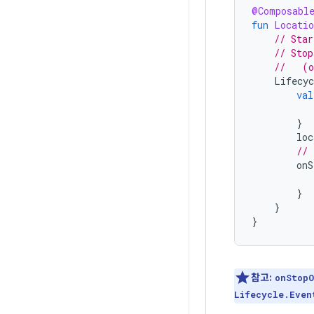
@Composabl
fun
Locatio
// Star
// Stop
//   (o
Lifecyc
val
}
loc
// 
onS
}
}
}
참고:
onStopO
Lifecycle.Even