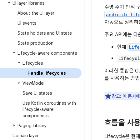
UI layer libraries
수명 주기 인식 
About the UI layer
androidx.lif
자동으로 정리하는
UI events
State holders and UI state
주요 API에는 
State production
현재
Life
Lifecycle-aware components
Lifecycl
Lifecycles
이러한 통합은 C
Handle lifecycles
를 사용하는 방법
View
Model
Save UI states
참고:
이 문서에
Use Kotlin coroutines with
lifecycle-aware
components
흐름을 사용
Paging Library
Domain layer
Lifecycle은 현