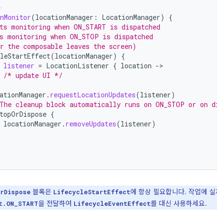
e
nMonitor
(
locationManager
:
LocationManager
)
{
ts monitoring when ON_START is dispatched
s monitoring when ON_STOP is dispatched
r the composable leaves the screen)
leStartEffect
(
locationManager
)
{
listener
=
LocationListener
{
location
-
/* update UI */
ationManager
.
requestLocationUpdates
(
listener
)
The cleanup block automatically runs on ON_STOP or on d
topOrDispose
{
locationManager
.
removeUpdates
(
listener
)
블록은
에 항상 필요합니다. 작업에 
rDispose
LifecycleStartEffect
을 전달하여
를 대신 사용하세요.
t.ON_START
LifecycleEventEffect