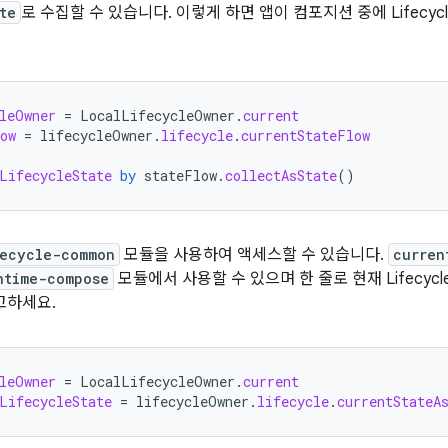
te
로 수집할 수 있습니다. 이렇게 하면 앱이 컴포지션 중에 Lifecy
leOwner
=
LocalLifecycleOwner
.
current
ow
=
lifecycleOwner
.
lifecycle
.
currentStateFlow
LifecycleState
by
stateFlow
.
collectAsState
()
fecycle-common
모듈을 사용하여 액세스할 수 있습니다.
curren
ntime-compose
모듈에서 사용할 수 있으며 한 줄로 현재 Lifecyc
고하세요.
leOwner
=
LocalLifecycleOwner
.
current
LifecycleState
=
lifecycleOwner
.
lifecycle
.
currentStateA