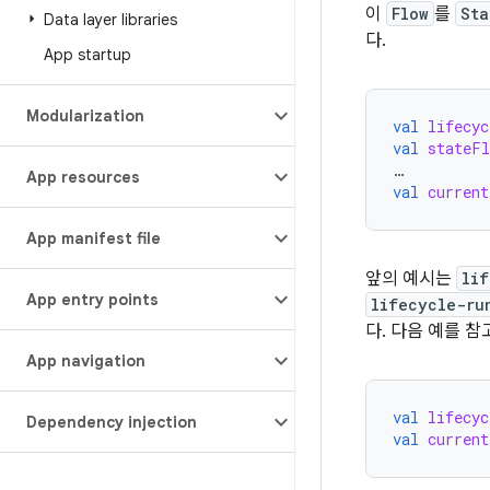
이
Flow
를
Sta
Data layer libraries
다.
App startup
Modularization
val
lifecyc
val
stateFl
…
App resources
val
current
App manifest file
앞의 예시는
li
App entry points
lifecycle-ru
다. 다음 예를 참
App navigation
val
lifecyc
Dependency injection
val
current