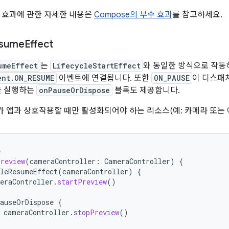
 효과에 관한 자세한 내용은
Compose의 부수 효과
를 참고하세요.
sume
Effect
umeEffect
는
LifecycleStartEffect
와 동일한 방식으로 작동
ent.ON_RESUME
이벤트에 연결됩니다. 또한
ON_PAUSE
이 디스패
을 실행하는
onPauseOrDispose
블록도 제공합니다.
자가 앱과 상호작용할 때만 활성화되어야 하는 리소스(예: 카메라 또는
e
Preview
(
cameraController
:
CameraController
)
{
leResumeEffect
(
cameraController
)
{
eraController
.
startPreview
()
auseOrDispose
{
cameraController
.
stopPreview
()