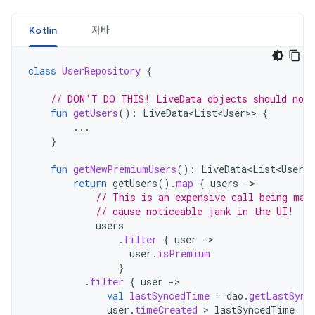
Kotlin
자바
class
UserRepository
{
// DON'T DO THIS! LiveData objects should not 
fun
getUsers
():
LiveData<List<User>
>
{
...
}
fun
getNewPremiumUsers
():
LiveData<List<User>
>
return
getUsers
().
map
{
users
-
// This is an expensive call being mad
// cause noticeable jank in the UI!
users
.
filter
{
user
-
user
.
isPremium
}
.
filter
{
user
-
val
lastSyncedTime
=
dao
.
getLastSync
user
.
timeCreated
 > 
lastSyncedTime