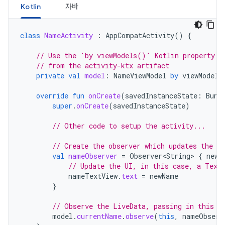
Kotlin
자바
class
NameActivity
:
AppCompatActivity
()
{
// Use the 'by viewModels()' Kotlin property d
// from the activity-ktx artifact
private
val
model
:
NameViewModel
by
viewModels
override
fun
onCreate
(
savedInstanceState
:
Bund
super
.
onCreate
(
savedInstanceState
)
// Other code to setup the activity...
// Create the observer which updates the UI
val
nameObserver
=
Observer<String>
{
newN
// Update the UI, in this case, a Text
nameTextView
.
text
=
newName
}
// Observe the LiveData, passing in this a
model
.
currentName
.
observe
(
this
,
nameObserv