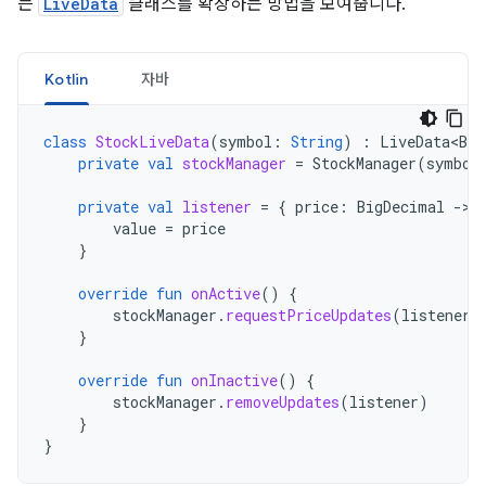
는
LiveData
클래스를 확장하는 방법을 보여줍니다.
Kotlin
자바
class
StockLiveData
(
symbol
:
String
)
:
LiveData<Big
private
val
stockManager
=
StockManager
(
symbol
private
val
listener
=
{
price
:
BigDecimal
-
value
=
price
}
override
fun
onActive
()
{
stockManager
.
requestPriceUpdates
(
listener
)
}
override
fun
onInactive
()
{
stockManager
.
removeUpdates
(
listener
)
}
}