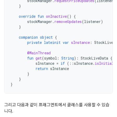
stockManager
.
requestPriceUpdates
(
listener
)
}
override
fun
onInactive
()
{
stockManager
.
removeUpdates
(
listener
)
}
companion
object
{
private
lateinit
var
sInstance
:
StockLiveD
@MainThread
fun
get
(
symbol
:
String
):
StockLiveData
{
sInstance
=
if
(
::
sInstance
.
isInitiali
return
sInstance
}
}
}
그리고 다음과 같이 프래그먼트에서 클래스를 사용할 수 있습
니다.