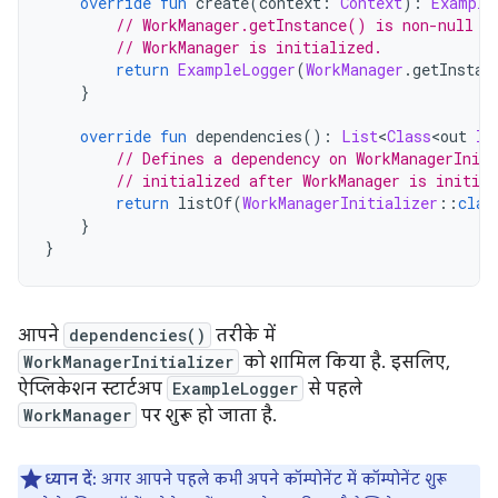
override
fun
 create
(
context
:
Context
):
Example
// WorkManager.getInstance() is non-null o
// WorkManager is initialized.
return
ExampleLogger
(
WorkManager
.
getInstan
}
override
fun
 dependencies
():
List
<
Class
<
out 
In
// Defines a dependency on WorkManagerIniti
// initialized after WorkManager is initial
return
 listOf
(
WorkManagerInitializer
::
clas
}
}
आपने
dependencies()
तरीके में
WorkManagerInitializer
को शामिल किया है. इसलिए,
ऐप्लिकेशन स्टार्टअप
ExampleLogger
से पहले
WorkManager
पर शुरू हो जाता है.
ध्यान दें:
अगर आपने पहले कभी अपने कॉम्पोनेंट में कॉम्पोनेंट शुरू