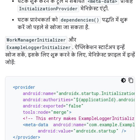
घटक शुरू करने के टूल में संबंधित
<meta-data>
प्रविष्टि
InitializationProvider
मेनिफ़ेस्ट एंट्री.
घटक प्रारंभकर्ता को
dependencies()
पद्धति में शुरू
करें जो पहले से खोजा जा सकता है.
WorkManagerInitializer
और
ExampleLoggerInitializer
. ऐप्लिकेशन स्टार्टअप इन्हें
खोज सकें, इसके लिए शुरू करने के लिए, मेनिफ़ेस्ट फ़ाइल में इन्हें
जोड़ें:
<provider
android:name
=
"androidx.startup.InitializationP
android:authorities
=
"${applicationId}.androidx
android:exported
=
"false"
tools:node
=
"merge"
>
<!-- This entry makes ExampleLoggerInitializer
<meta-data
android:name
=
"com.example.ExampleL
android:value
=
"androidx.startup"
/>
</provider>