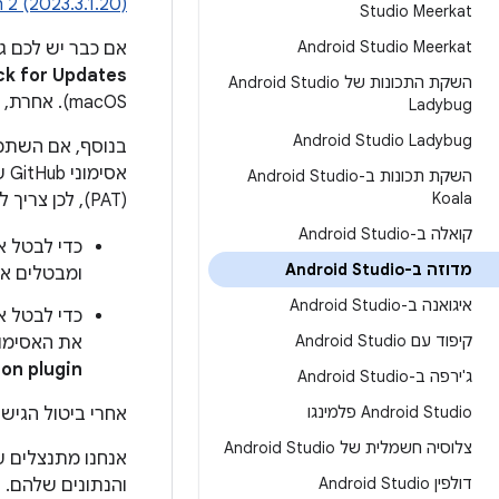
h 2 (2023.3.1.20)
Studio Meerkat
Android Studio Meerkat
אם כבר יש לכם גרסת build של Studio
Check for Updates (בדיקת 
השקת התכונות של Android Studio
macOS). אחרת,
Ladybug
Android Studio Ladybug
השקת תכונות ב-Android Studio
Koala
(PAT), לכן צריך לבדוק את שניהם ולבטל את מה שצריך:
קואלה ב-Android Studio
כדי לבטל את הגיש
מדוזה ב-Android Studio
ומבטלים את
איגואנה ב-Android Studio
כדי לבטל את הגיש
קיפוד עם Android Studio
את האסימון שהונפק לתוסף ub
ion plugin
ג'ירפה ב-Android Studio
Android Studio פלמינגו
אחרי ביטול הגישה ל
צלוסיה חשמלית של Android Studio
אנחנו מתנצלים על
דולפין Android Studio
והנתונים שלהם.