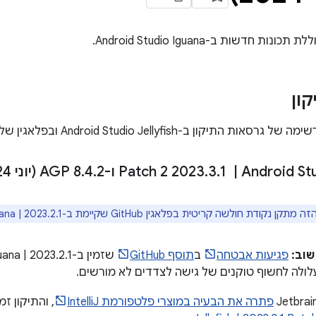
 חדשות ב-Android Studio Iguana.
ון
 ב-Android Studio Jellyfish ובפלאגין של Android Gradle 8.4.
‫Android Stu
|
‏ 2023
1 Patch 2 ו-AGP 8
.
3
.
2 (יוני 2024)
.
4
.
קודת חולשה קריטית בפלאגין GitHub שקיימת ב-Android Studio Iguana | 2023.2.1 ואילך.
וב:
פגיעות אבטחה
ב
תוסף GitHub
ולה לחשוף טוקנים של גישה לצדדים לא מורשים.
פתרה את הבעיה במוצרי פלטפורמת IntelliJ
, והתיקון זמ