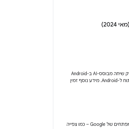
‫Gemini ב-Android Studio הוא כלי עזר לתכנות שמיועד לפיתוח ל-Android. זהו ממשק שיחה מבוסס-AI ב-Android
Studio שעוזר לכם להיות יותר פרודוקטיביים על ידי מתן תשובות לשאלות בנושא פיתוח ל-Android. מידע נוסף זמין
כשנכנסים ל-Android Studio באמצעות חשבון המפתחים, אפשר ליהנות משירותי המפתחים של Google – כמו צפייה