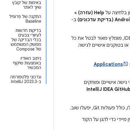
באימות של קובץ
שיוך לאתר
ן בלחיצה על
Help (עזרה) >
התקנה של פרופיל
 עדכונים)
ב-
Baseline
בדיקות חדשות
לעיוורי צבעים
בנוסף, אם השתמשתם באופן פעיל בפונקציונליות של בקשות משיכה ב-GitHub ב-IDE, מומלץ מאוד לבטל את כל
בכלי הבדיקה של
ממשק המשתמש
אסימוני GitHub שנעשה בהם שימוש בתוסף. הפלאגין יכול להשתמש בשילוב OAuth או בטוקנים אישיים לגישה
של Compose
ניתוב האודיו
באמצעות שיקוף
Applications
המכשיר
עדכוני פלטפורמה
ב-IntelliJ 2023.3
 גישה אישיים) ומוחקים
IntelliJ IDEA GitHu
 Git, יפעלו שוב.
יידי כדי להגן על הקוד