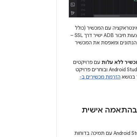
ינטראקציה עם המכשיר (כולל
סיבוב או פתיחה של המכשיר) ולעשות כל דבר אחר שאפשר לעשות עם מכשיר באמצעות חיבור ADB ישיר דרך SSL –
בסיום השימוש במכשיר, Google מוחקת את כל הנתונים ומאפסת את המכשיר
שיר ללא עלות
עם פרויקטים
של Firebase בתוכניות Spark או Blaze. כדי להתחיל, נכנסים לחשבון המפתחים מ-Android Studio ובוחרים פרויקט
הזרמת מכשירים ב-
בהתאמה אישית
דוחות קריסה ב-Android Studio Jellyfish עם תמיכה בדוחות