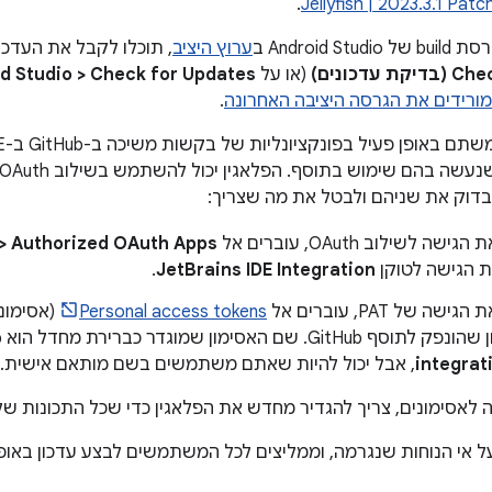
.
Jellyfish | 2023.3.1 Patc
Android  ב
ערוץ היציב
, תוכלו לקבל את העדכו
עדכונים)
(או על
Android Studio > Check for Updates (בדיקת
מורידים את הגרסה היציבה האחרונה
.
ה לשילוב OAuth, עוברים אל
> Authorized OAuth Apps
 הגישה לטוקן
JetBrains IDE Integration
.
ה של PAT, עוברים אל
Personal access tokens
(אסימוני
GitH. שם האסימון שמוגדר כברירת מחדל הוא
b
integrat
, אבל יכול להיות שאתם משתמשים בשם מותאם אישית.
אסימונים, צריך להגדיר מחדש את הפלאגין כדי שכל התכונות שלו, כולל פעולות
 אי הנוחות שנגרמה, וממליצים לכל המשתמשים לבצע עדכון באופן מ