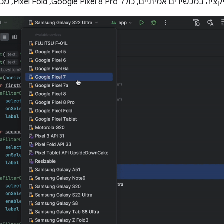
 כולל Google Pixel 8 Pro,‏ Pixel Fold, מכשירי Samsung נבחרים ועוד.