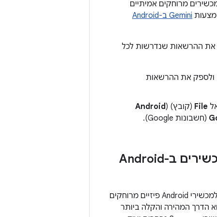
מכשירים מרוחקים אמיתיים
אמצעות
Gemini ב-Android
Android Studio קל יותר להוסיף חשבונות ולנהל אותם, ולספק ל-IDE רק את ההרשאות שנדרשות לכל
ון ולספק את ההרשאות
אל
File
(קובץ) (
Android
G
(חשבונות Google).
גישה למכשירים אמיתיים באמצעות סטרימינג של מכשירים ב-Android
התכונה Device Streaming ב-Android Studio מאפשרת להתחבר בצורה מאובטחת למכשירי Android פיזיים מרוחקים
רכזי הנתונים המאובטחים של Google. הכלי מבוסס על Firebase, והוא הדרך המהירה והקלה ביותר