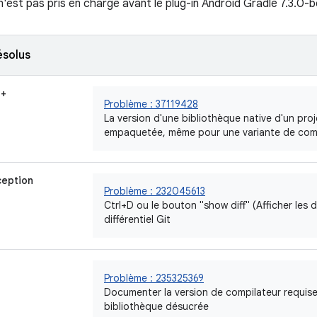
n'est pas pris en charge avant le plug-in Android Gradle 7.3.0-
ésolus
++
Problème : 37119428
La version d'une bibliothèque native d'un pr
empaquetée, même pour une variante de com
ception
Problème : 232045613
Ctrl+D ou le bouton "show diff" (Afficher les d
différentiel Git
Problème : 235325369
Documenter la version de compilateur requis
bibliothèque désucrée