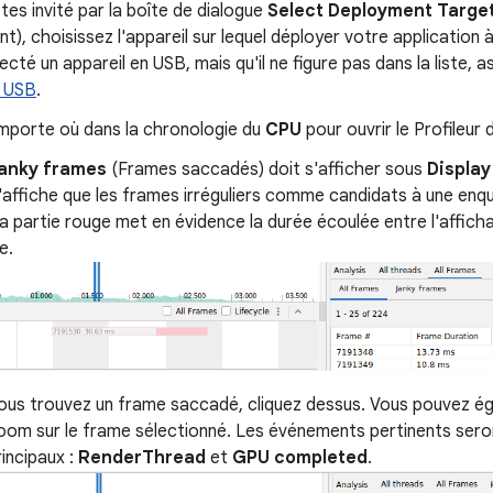
êtes invité par la boîte de dialogue
Select Deployment Targe
t), choisissez l'appareil sur lequel déployer votre application à
cté un appareil en USB, mais qu'il ne figure pas dans la liste, 
 USB
.
importe où dans la chronologie du
CPU
pour ouvrir le Profileur
anky frames
(Frames saccadés) doit s'afficher sous
Display
n'affiche que les frames irréguliers comme candidats à une e
a partie rouge met en évidence la durée écoulée entre l'affich
e.
ous trouvez un frame saccadé, cliquez dessus. Vous pouvez é
zoom sur le frame sélectionné. Les événements pertinents seron
incipaux :
RenderThread
et
GPU completed
.