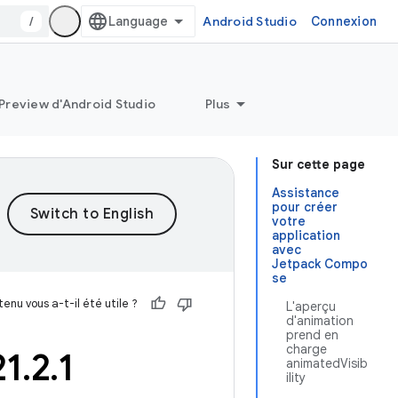
/
Android Studio
Connexion
Preview d'Android Studio
Plus
Sur cette page
Assistance
pour créer
votre
application
avec
Jetpack Compo
se
enu vous a-t-il été utile ?
L'aperçu
d'animation
prend en
charge
21
.
2
.
1
animatedVisib
ility