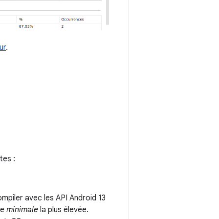
ur
.
tes :
mpiler avec les API Android 13
le
minimale
la plus élevée.