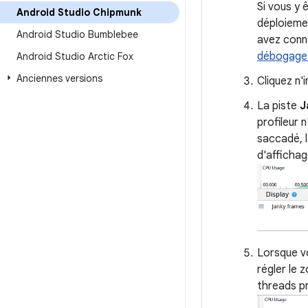
Si vous y 
Android Studio Chipmunk
déploiemen
Android Studio Bumblebee
avez conne
débogage
Android Studio Arctic Fox
Anciennes versions
Cliquez n'
La piste
J
profileur 
saccadé, l
d'affichag
Lorsque v
régler le 
threads pr