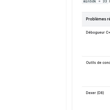
minSdk = 33
Problèmes r
Débogueur C
Outils de con
Dexer (D8)