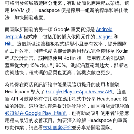
可將開發領域清楚區分開來，有助於簡化應用程式架構。選
用 MVVM 後，Headspace 便是採用一組新的標準和最佳做
法，加快開發速度。
而團隊所開發的另一項 Google 重要資源是
Android
Jetpack
程式庫，包括用於插入依附元件的
Dagger
和
Hilt
。這個新做法讓樣板程式碼變小且更有效率，提升團隊
的工作效率。同時也趁著機會將應用程式完全遷移至 Kotlin
程式設計語言。該團隊使用 Kotlin 後，應用程式的測試涵
蓋率從大約 15% 增加到 80%。測試涵蓋範圍越大，部署速
度就越快，程式碼的品質也更高，當機次數也更少。
為確保在商店資訊評論中能呈現這項提升的使用者體驗，
Headspace 導入了
Google Play In-App Review API
。這個
新 API 可鼓勵所有使用者在應用程式中分享 Headspace 體
驗的評論。這項做法能夠提升評論評分，而且商店資訊評論
必須能在 Google Play 上曝光
，也有助於吸引使用者註意應
用程式最近的改善項目。如要深入瞭解 Headspace 的重新
啟動作業，請查看
技術個案研究
並分享給開發團隊。