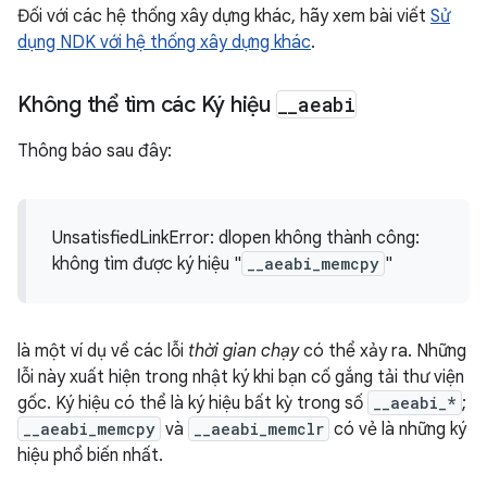
Đối với các hệ thống xây dựng khác, hãy xem bài viết
Sử
dụng NDK với hệ thống xây dựng khác
.
Không thể tìm các Ký hiệu
_
_
aeabi
Thông báo sau đây:
UnsatisfiedLinkError: dlopen không thành công:
không tìm được ký hiệu "
__aeabi_memcpy
"
là một ví dụ về các lỗi
thời gian chạy
có thể xảy ra. Những
lỗi này xuất hiện trong nhật ký khi bạn cố gắng tải thư viện
gốc. Ký hiệu có thể là ký hiệu bất kỳ trong số
__aeabi_*
;
__aeabi_memcpy
và
__aeabi_memclr
có vẻ là những ký
hiệu phổ biến nhất.