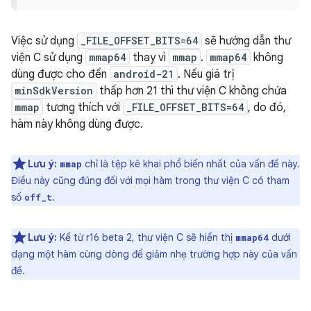
Việc sử dụng
_FILE_OFFSET_BITS=64
sẽ hướng dẫn thư
viện C sử dụng
mmap64
thay vì
mmap
.
mmap64
không
dùng được cho đến
android-21
. Nếu giá trị
minSdkVersion
thấp hơn 21 thì thư viện C không chứa
mmap
tương thích với
_FILE_OFFSET_BITS=64
, do đó,
hàm này không dùng được.
Lưu ý:
chỉ là tệp kê khai phổ biến nhất của vấn đề này.
mmap
Điều này cũng đúng đối với mọi hàm trong thư viện C có tham
số
.
off_t
Lưu ý:
Kể từ r16 beta 2, thư viện C sẽ hiển thị
dưới
mmap64
dạng một hàm cùng dòng để giảm nhẹ trường hợp này của vấn
đề.