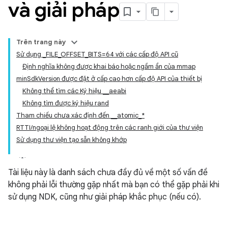
và giải pháp
Trên trang này
Sử dụng _FILE_OFFSET_BITS=64 với các cấp độ API cũ
Định nghĩa không được khai báo hoặc ngầm ẩn của mmap
minSdkVersion được đặt ở cấp cao hơn cấp độ API của thiết bị
Không thể tìm các Ký hiệu __aeabi
Không tìm được ký hiệu rand
Tham chiếu chưa xác định đến __atomic_*
RTTI/ngoại lệ không hoạt động trên các ranh giới của thư viện
Sử dụng thư viện tạo sẵn không khớp
Tài liệu này là danh sách chưa đầy đủ về một số vấn đề
không phải lỗi thường gặp nhất mà bạn có thể gặp phải khi
sử dụng NDK, cũng như giải pháp khắc phục (nếu có).