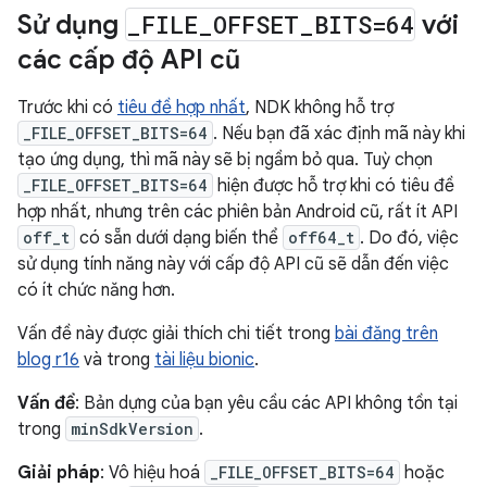
Sử dụng
_
FILE
_
OFFSET
_
BITS=64
với
các cấp độ API cũ
Trước khi có
tiêu đề hợp nhất
, NDK không hỗ trợ
_FILE_OFFSET_BITS=64
. Nếu bạn đã xác định mã này khi
tạo ứng dụng, thì mã này sẽ bị ngầm bỏ qua. Tuỳ chọn
_FILE_OFFSET_BITS=64
hiện được hỗ trợ khi có tiêu đề
hợp nhất, nhưng trên các phiên bản Android cũ, rất ít API
off_t
có sẵn dưới dạng biến thể
off64_t
. Do đó, việc
sử dụng tính năng này với cấp độ API cũ sẽ dẫn đến việc
có ít chức năng hơn.
Vấn đề này được giải thích chi tiết trong
bài đăng trên
blog r16
và trong
tài liệu bionic
.
Vấn đề
: Bản dựng của bạn yêu cầu các API không tồn tại
trong
minSdkVersion
.
Giải pháp
: Vô hiệu hoá
_FILE_OFFSET_BITS=64
hoặc