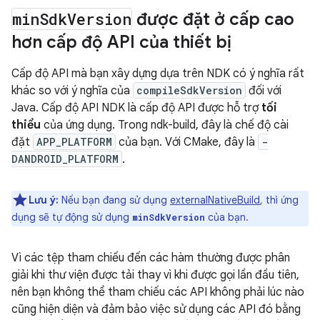
min
Sdk
Version
được đặt ở cấp cao
hơn cấp độ API của thiết bị
Cấp độ API mà bạn xây dựng dựa trên NDK có ý nghĩa rất
khác so với ý nghĩa của
compileSdkVersion
đối với
Java. Cấp độ API NDK là cấp độ API được hỗ trợ
tối
thiểu
của ứng dụng. Trong ndk-build, đây là chế độ cài
đặt
APP_PLATFORM
của bạn. Với CMake, đây là
-
DANDROID_PLATFORM
.
Lưu ý:
Nếu bạn đang sử dụng
externalNativeBuild
, thì ứng
dụng sẽ tự động sử dụng
của bạn.
minSdkVersion
Vì các tệp tham chiếu đến các hàm thường được phân
giải khi thư viện được tải thay vì khi được gọi lần đầu tiên,
nên bạn không thể tham chiếu các API không phải lúc nào
cũng hiện diện và đảm bảo việc sử dụng các API đó bằng