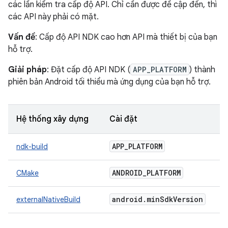
các lần kiểm tra cấp độ API. Chỉ cần được đề cập đến, thì
các API này phải có mặt.
Vấn đề
: Cấp độ API NDK cao hơn API mà thiết bị của bạn
hỗ trợ.
Giải pháp
: Đặt cấp độ API NDK (
APP_PLATFORM
) thành
phiên bản Android tối thiểu mà ứng dụng của bạn hỗ trợ.
Hệ thống xây dựng
Cài đặt
APP
_
PLATFORM
ndk-build
ANDROID
_
PLATFORM
CMake
android
.
min
Sdk
Version
externalNativeBuild