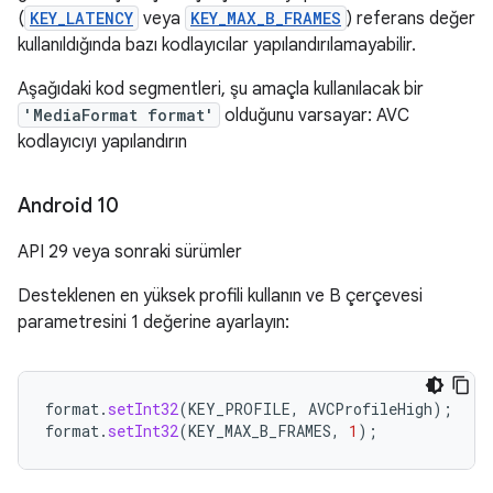
(
KEY_LATENCY
veya
KEY_MAX_B_FRAMES
) referans değer
kullanıldığında bazı kodlayıcılar yapılandırılamayabilir.
Aşağıdaki kod segmentleri, şu amaçla kullanılacak bir
'MediaFormat format'
olduğunu varsayar: AVC
kodlayıcıyı yapılandırın
Android 10
API 29 veya sonraki sürümler
Desteklenen en yüksek profili kullanın ve B çerçevesi
parametresini 1 değerine ayarlayın:
format
.
setInt32
(
KEY_PROFILE
,
AVCProfileHigh
);
format
.
setInt32
(
KEY_MAX_B_FRAMES
,
1
);