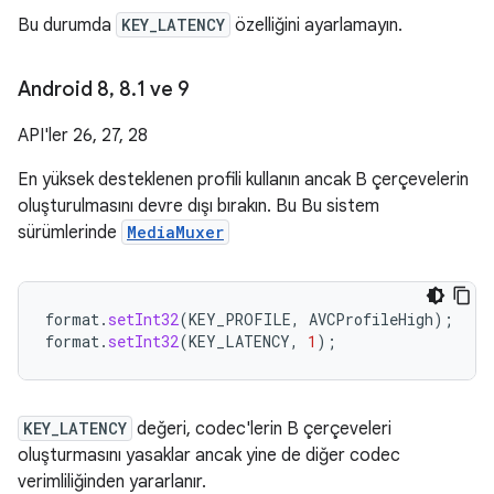
Bu durumda
KEY_LATENCY
özelliğini ayarlamayın.
Android 8
,
8
.
1 ve 9
API'ler 26, 27, 28
En yüksek desteklenen profili kullanın ancak B çerçevelerin
oluşturulmasını devre dışı bırakın. Bu Bu sistem
sürümlerinde
MediaMuxer
format
.
setInt32
(
KEY_PROFILE
,
AVCProfileHigh
);
format
.
setInt32
(
KEY_LATENCY
,
1
);
KEY_LATENCY
değeri, codec'lerin B çerçeveleri
oluşturmasını yasaklar ancak yine de diğer codec
verimliliğinden yararlanır.