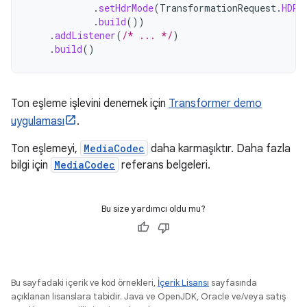
.
setHdrMode
(
TransformationRequest
.
HDR_
.
build
())
.
addListener
(
/* ... */
)
.
build
()
Ton eşleme işlevini denemek için
Transformer demo
uygulaması
.
Ton eşlemeyi,
MediaCodec
daha karmaşıktır. Daha fazla
bilgi için
MediaCodec
referans belgeleri.
Bu size yardımcı oldu mu?
Bu sayfadaki içerik ve kod örnekleri,
İçerik Lisansı
sayfasında
açıklanan lisanslara tabidir. Java ve OpenJDK, Oracle ve/veya satış