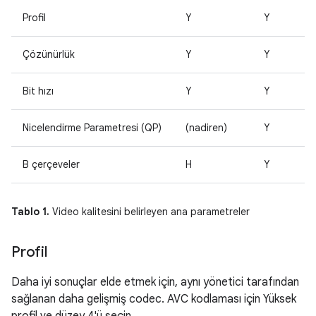
Profil
Y
Y
Çözünürlük
Y
Y
Bit hızı
Y
Y
Nicelendirme Parametresi (QP)
(nadiren)
Y
B çerçeveler
H
Y
Tablo 1.
Video kalitesini belirleyen ana parametreler
Profil
Daha iyi sonuçlar elde etmek için, aynı yönetici tarafından
sağlanan daha gelişmiş codec. AVC kodlaması için Yüksek
profil ve düzey 4'ü seçin.