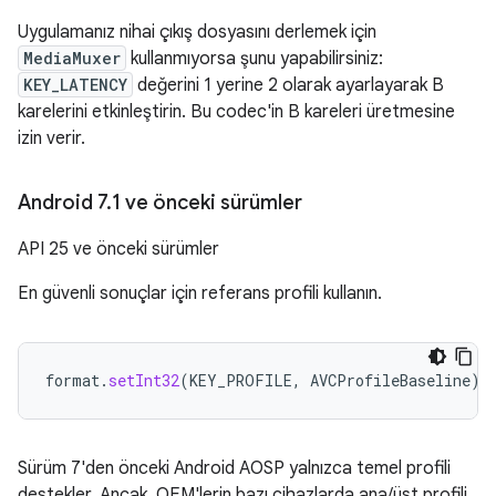
Uygulamanız nihai çıkış dosyasını derlemek için
MediaMuxer
kullanmıyorsa şunu yapabilirsiniz:
KEY_LATENCY
değerini 1 yerine 2 olarak ayarlayarak B
karelerini etkinleştirin. Bu codec'in B kareleri üretmesine
izin verir.
Android 7
.
1 ve önceki sürümler
API 25 ve önceki sürümler
En güvenli sonuçlar için referans profili kullanın.
format
.
setInt32
(
KEY_PROFILE
,
AVCProfileBaseline
);
Sürüm 7'den önceki Android AOSP yalnızca temel profili
destekler. Ancak, OEM'lerin bazı cihazlarda ana/üst profili