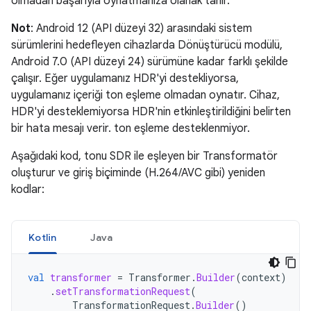
olmadan başarıyla oynatmanıza olanak tanır.
Not
: Android 12 (API düzeyi 32) arasındaki sistem
sürümlerini hedefleyen cihazlarda Dönüştürücü modülü,
Android 7.0 (API düzeyi 24) sürümüne kadar farklı şekilde
çalışır. Eğer uygulamanız HDR'yi destekliyorsa,
uygulamanız içeriği ton eşleme olmadan oynatır. Cihaz,
HDR'yi desteklemiyorsa HDR'nin etkinleştirildiğini belirten
bir hata mesajı verir. ton eşleme desteklenmiyor.
Aşağıdaki kod, tonu SDR ile eşleyen bir Transformatör
oluşturur ve giriş biçiminde (H.264/AVC gibi) yeniden
kodlar:
Kotlin
Java
val
transformer
=
Transformer
.
Builder
(
context
)
.
setTransformationRequest
(
TransformationRequest
.
Builder
()