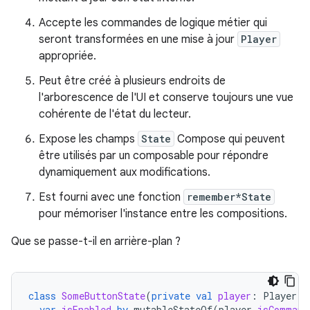
Accepte les commandes de logique métier qui
seront transformées en une mise à jour
Player
appropriée.
Peut être créé à plusieurs endroits de
l'arborescence de l'UI et conserve toujours une vue
cohérente de l'état du lecteur.
Expose les champs
State
Compose qui peuvent
être utilisés par un composable pour répondre
dynamiquement aux modifications.
Est fourni avec une fonction
remember*State
pour mémoriser l'instance entre les compositions.
Que se passe-t-il en arrière-plan ?
class
SomeButtonState
(
private
val
player
:
Player
)
var
isEnabled
by
mutableStateOf
(
player
.
isCommand