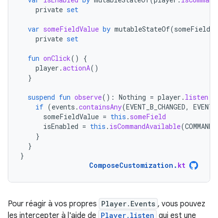
private
set
var
someFieldValue
by
mutableStateOf
(
someFieldDe
private
set
fun
onClick
()
{
player
.
actionA
()
}
suspend
fun
observe
():
Nothing
=
player
.
listen
{
if
(
events
.
containsAny
(
EVENT_B_CHANGED
,
EVENT_
someFieldValue
=
this
.
someField
isEnabled
=
this
.
isCommandAvailable
(
COMMAND_
}
}
}
ComposeCustomization
.
kt
Pour réagir à vos propres
Player.Events
, vous pouvez
les intercepter à l'aide de
Player.listen
qui est une