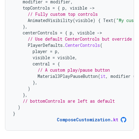
modifier
=
modifier
,
topControls
=
{
p
,
visible
-
// Fully custom top controls
AnimatedVisibility
(
visible
)
{
Text
(
"My custo
},
centerControls
=
{
p
,
visible
-
// Use default CenterControls but override t
PlayerDefaults
.
CenterControls
(
player
=
p
,
visible
=
visible
,
central
=
{
// A custom play/pause button
Material3PlayPauseButton
(
it
,
modifier
=
},
)
},
// bottomControls are left as default
)
}
ComposeCustomization
.
kt