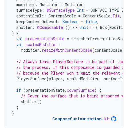
modifier
:
Modifier
=
Modifier
,
surfaceType
:
@SurfaceType
Int
=
SURFACE_TYPE_SU
contentScale
:
ContentScale
=
ContentScale
.
Fit
,
keepContentOnReset
:
Boolean
=
false
,
shutter
:
@Composable
()
-
>
Unit
=
{
Box
(
Modifier
)
{
val
presentationState
=
rememberPresentationStat
val
scaledModifier
=
modifier
.
resizeWithContentScale
(
contentScale
,
// Always leave PlayerSurface to be part of the 
// the process. If this composable is guarded by
// because the Player won't emit the relevant ev
PlayerSurface
(
player
,
scaledModifier
,
surfaceTyp
if
(
presentationState
.
coverSurface
)
{
// Cover the surface that is being prepared wi
shutter
()
}
}
ComposeCustomization
.
kt