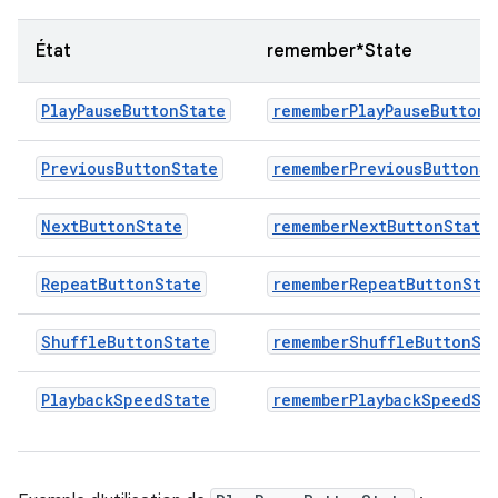
État
remember*State
PlayPauseButtonState
rememberPlayPauseButtonS
PreviousButtonState
rememberPreviousButtonSt
NextButtonState
rememberNextButtonState
RepeatButtonState
rememberRepeatButtonSta
ShuffleButtonState
rememberShuffleButtonSt
PlaybackSpeedState
rememberPlaybackSpeedSt