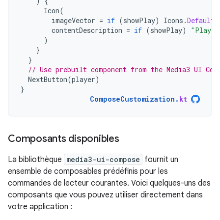
)
{
Icon
(
imageVector
=
if
(
showPlay
)
Icons
.
Default
.
contentDescription
=
if
(
showPlay
)
"Play"
)
}
}
// Use prebuilt component from the Media3 UI Com
NextButton
(
player
)
}
ComposeCustomization
.
kt
Composants disponibles
La bibliothèque
media3-ui-compose
fournit un
ensemble de composables prédéfinis pour les
commandes de lecteur courantes. Voici quelques-uns des
composants que vous pouvez utiliser directement dans
votre application :