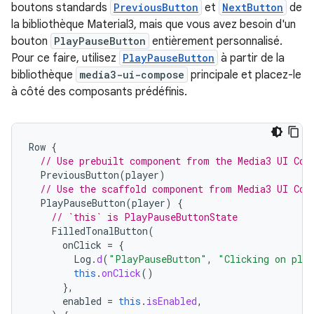
boutons standards
PreviousButton
et
NextButton
de
la bibliothèque Material3, mais que vous avez besoin d'un
bouton
PlayPauseButton
entièrement personnalisé.
Pour ce faire, utilisez
PlayPauseButton
à partir de la
bibliothèque
media3-ui-compose
principale et placez-le
à côté des composants prédéfinis.
Row
{
// Use prebuilt component from the Media3 UI Com
PreviousButton
(
player
)
// Use the scaffold component from Media3 UI Com
PlayPauseButton
(
player
)
{
// `this` is PlayPauseButtonState
FilledTonalButton
(
onClick
=
{
Log
.
d
(
"PlayPauseButton"
,
"Clicking on pla
this
.
onClick
()
},
enabled
=
this
.
isEnabled
,