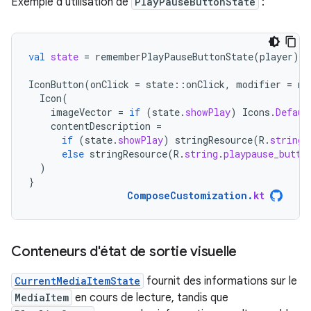
Exemple d'utilisation de
PlayPauseButtonState
:
val
state
=
rememberPlayPauseButtonState
(
player
)
IconButton
(
onClick
=
state
::
onClick
,
modifier
=
mo
Icon
(
imageVector
=
if
(
state
.
showPlay
)
Icons
.
Defaul
contentDescription
=
if
(
state
.
showPlay
)
stringResource
(
R
.
string
.
else
stringResource
(
R
.
string
.
playpause_butto
)
}
ComposeCustomization
.
kt
Conteneurs d'état de sortie visuelle
CurrentMediaItemState
fournit des informations sur le
MediaItem
en cours de lecture, tandis que