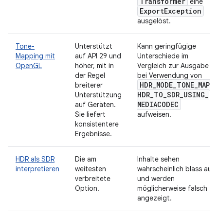
Transformer
eine
Export
Exception
ausgelöst.
Tone-
Unterstützt
Kann geringfügige
Mapping mit
auf API 29 und
Unterschiede im
OpenGL
höher, mit in
Vergleich zur Ausgabe
der Regel
bei Verwendung von
HDR
_
MODE
_
TONE
_
MAP
_
breiterer
HDR
_
TO
_
SDR
_
USING
_
Unterstützung
MEDIACODEC
auf Geräten.
Sie liefert
aufweisen.
konsistentere
Ergebnisse.
HDR als SDR
Die am
Inhalte sehen
interpretieren
weitesten
wahrscheinlich blass aus
verbreitete
und werden
Option.
möglicherweise falsch
angezeigt.