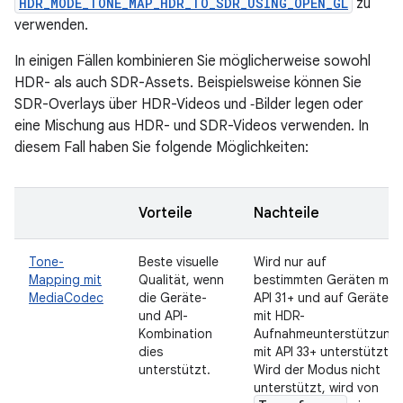
HDR_MODE_TONE_MAP_HDR_TO_SDR_USING_OPEN_GL
zu
verwenden.
In einigen Fällen kombinieren Sie möglicherweise sowohl
HDR- als auch SDR-Assets. Beispielsweise können Sie
SDR-Overlays über HDR-Videos und ‑Bilder legen oder
eine Mischung aus HDR- und SDR-Videos verwenden. In
diesem Fall haben Sie folgende Möglichkeiten:
Vorteile
Nachteile
Tone-
Beste visuelle
Wird nur auf
Mapping mit
Qualität, wenn
bestimmten Geräten mit
MediaCodec
die Geräte-
API 31+ und auf Geräten
und API-
mit HDR-
Kombination
Aufnahmeunterstützung
dies
mit API 33+ unterstützt.
unterstützt.
Wird der Modus nicht
unterstützt, wird von