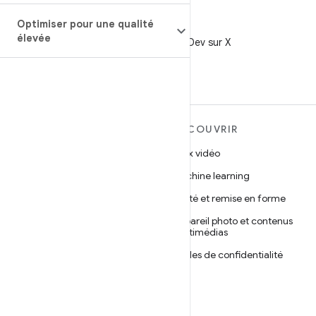
Optimiser pour une qualité
X
élevée
Suivez @AndroidDev sur X
EN SAVOIR PLUS SUR
DÉCOUVRIR
ANDROID
Jeux vidéo
Android
Machine learning
Android pour les entreprises
Santé et remise en forme
Sécurité
Appareil photo et contenus
multimédias
Projet Android Open Source
Règles de confidentialité
Actualités
5G
Blog
Podcasts