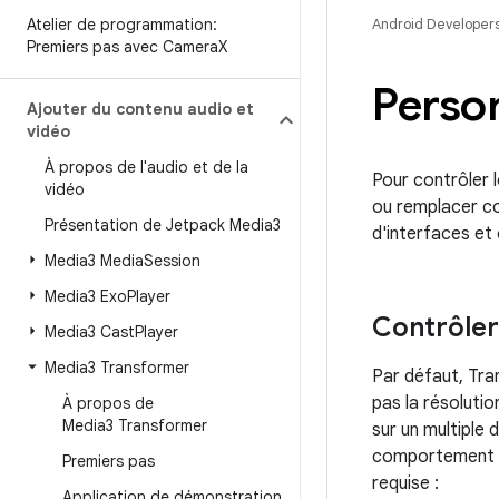
Atelier de programmation:
Android Developer
Premiers pas avec Camera
X
Person
Ajouter du contenu audio et
vidéo
À propos de l'audio et de la
Pour contrôler 
vidéo
ou remplacer co
Présentation de Jetpack Media3
d'interfaces et
Media3 Media
Session
Media3 Exo
Player
Contrôler
Media3 Cast
Player
Media3 Transformer
Par défaut, Tra
pas la résoluti
À propos de
Media3 Transformer
sur un multiple
comportement po
Premiers pas
requise :
Application de démonstration