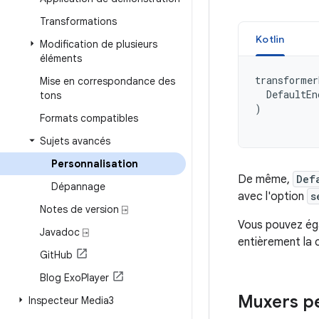
Transformations
Kotlin
Modification de plusieurs
éléments
transformer
Mise en correspondance des
DefaultEn
tons
)
Formats compatibles
Sujets avancés
Personnalisation
De même,
Def
Dépannage
avec l'option
s
Notes de version ⍈
Vous pouvez ég
Javadoc ⍈
entièrement la 
Git
Hub
Blog Exo
Player
Muxers pe
Inspecteur Media3