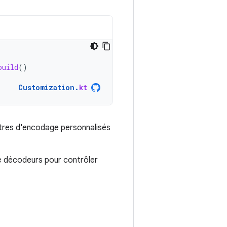
build
()
Customization
.
kt
tres d'encodage personnalisés
e décodeurs pour contrôler