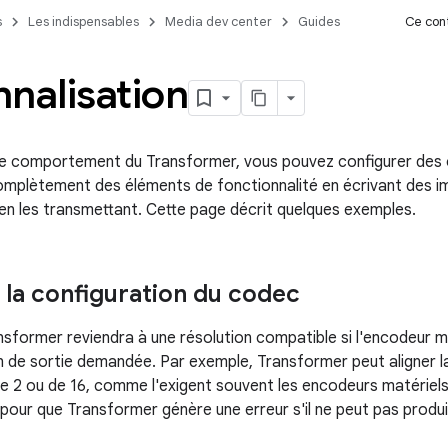
s
Les indispensables
Media dev center
Guides
Ce cont
nalisation
le comportement du Transformer, vous pouvez configurer des o
mplètement des éléments de fonctionnalité en écrivant des i
 en les transmettant. Cette page décrit quelques exemples.
 la configuration du codec
nsformer reviendra à une résolution compatible si l'encodeur ma
on de sortie demandée. Par exemple, Transformer peut aligner la
 de 2 ou de 16, comme l'exigent souvent les encodeurs matériel
ur que Transformer génère une erreur s'il ne peut pas produir