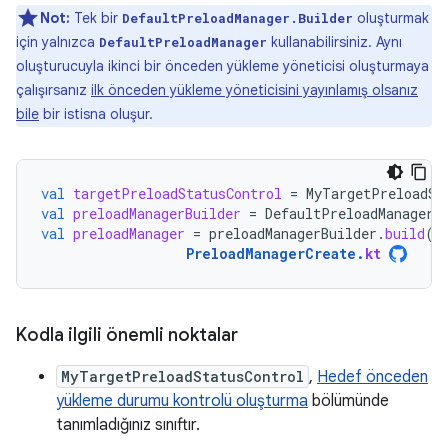
Not:
Tek bir
oluşturmak
DefaultPreloadManager.Builder
için yalnızca
kullanabilirsiniz. Aynı
DefaultPreloadManager
oluşturucuyla ikinci bir önceden yükleme yöneticisi oluşturmaya
çalışırsanız
ilk önceden yükleme yöneticisini yayınlamış olsanız
bile
bir istisna oluşur.
val
targetPreloadStatusControl
=
MyTargetPreloadSt
val
preloadManagerBuilder
=
DefaultPreloadManager
.
val
preloadManager
=
preloadManagerBuilder
.
build
()
PreloadManagerCreate
.
kt
Kodla ilgili önemli noktalar
MyTargetPreloadStatusControl
,
Hedef önceden
yükleme durumu kontrolü oluşturma
bölümünde
tanımladığınız sınıftır.