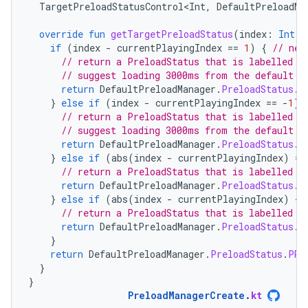
TargetPreloadStatusControl<Int
,
DefaultPreloadMa
override
fun
getTargetPreloadStatus
(
index
:
Int
):
if
(
index
-
currentPlayingIndex
==
1
)
{
// nex
// return a PreloadStatus that is labelled b
// suggest loading 3000ms from the default s
return
DefaultPreloadManager
.
PreloadStatus
.
s
}
else
if
(
index
-
currentPlayingIndex
==
-
1
)
// return a PreloadStatus that is labelled b
// suggest loading 3000ms from the default s
return
DefaultPreloadManager
.
PreloadStatus
.
s
}
else
if
(
abs
(
index
-
currentPlayingIndex
)
==
// return a PreloadStatus that is labelled b
return
DefaultPreloadManager
.
PreloadStatus
.
P
}
else
if
(
abs
(
index
-
currentPlayingIndex
)
<
=
// return a PreloadStatus that is labelled b
return
DefaultPreloadManager
.
PreloadStatus
.
P
}
return
DefaultPreloadManager
.
PreloadStatus
.
PRE
}
}
PreloadManagerCreate
.
kt