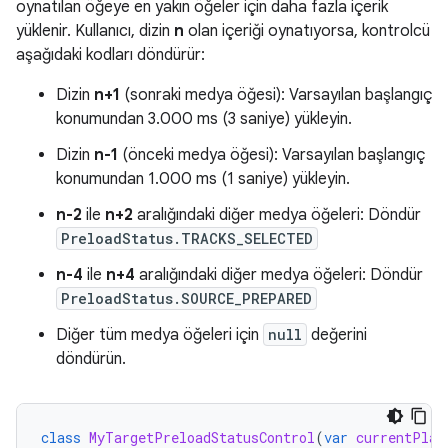
oynatılan öğeye en yakın öğeler için daha fazla içerik
yüklenir. Kullanıcı, dizin
n
olan içeriği oynatıyorsa, kontrolcü
aşağıdaki kodları döndürür:
Dizin
n+1
(sonraki medya öğesi): Varsayılan başlangıç
konumundan 3.000 ms (3 saniye) yükleyin.
Dizin
n-1
(önceki medya öğesi): Varsayılan başlangıç
konumundan 1.000 ms (1 saniye) yükleyin.
n-2
ile
n+2
aralığındaki diğer medya öğeleri: Döndür
PreloadStatus.TRACKS_SELECTED
n-4
ile
n+4
aralığındaki diğer medya öğeleri: Döndür
PreloadStatus.SOURCE_PREPARED
Diğer tüm medya öğeleri için
null
değerini
döndürün.
class
MyTargetPreloadStatusControl
(
var
currentPlay