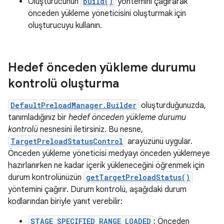
Oluşturucunun
build()
yöntemini çağırarak
önceden yükleme yöneticisini oluşturmak için
oluşturucuyu kullanın.
Hedef önceden yükleme durumu
kontrolü oluşturma
DefaultPreloadManager.Builder
oluşturduğunuzda,
tanımladığınız bir
hedef önceden yükleme durumu
kontrolü
nesnesini iletirsiniz. Bu nesne,
TargetPreloadStatusControl
arayüzünü uygular.
Önceden yükleme yöneticisi medyayı önceden yüklemeye
hazırlanırken ne kadar içerik yükleneceğini öğrenmek için
durum kontrolünüzün
getTargetPreloadStatus()
yöntemini çağırır. Durum kontrolü, aşağıdaki durum
kodlarından biriyle yanıt verebilir:
STAGE_SPECIFIED_RANGE_LOADED
: Önceden