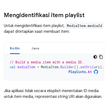
Mengidentifikasi item playlist
Untuk mengidentifikasi item playlist,
MediaItem.mediaId
dapat ditetapkan saat membuat item:
Kotlin
Java
// Build a media item with a media ID.
val
mediaItem
=
MediaItem
.
Builder
().
setUri
(
uri
).
se
Playlists
.
kt
Jika aplikasi tidak secara eksplisit menentukan ID media
untuk item media, representasi string URI akan digunakan.