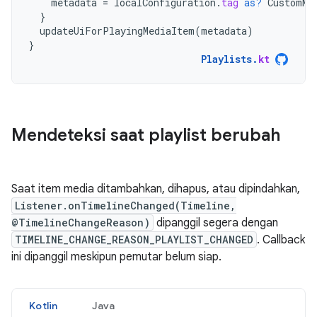
metadata
=
localConfiguration
.
tag
as?
CustomMe
}
updateUiForPlayingMediaItem
(
metadata
)
}
Playlists
.
kt
Mendeteksi saat playlist berubah
Saat item media ditambahkan, dihapus, atau dipindahkan,
Listener.onTimelineChanged(Timeline,
@TimelineChangeReason)
dipanggil segera dengan
TIMELINE_CHANGE_REASON_PLAYLIST_CHANGED
. Callback
ini dipanggil meskipun pemutar belum siap.
Kotlin
Java