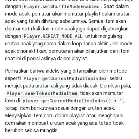
dengan
Player.setShuffleModeEnabled
. Saat dalam
mode acak, pemutar akan memutar playlist dalam urutan
acak yang telah dihitung sebelumnya. Semua item akan
diputar satu kali dan mode acak juga dapat digabungkan
dengan
Player.REPEAT_MODE_ALL
untuk mengulang
urutan acak yang sama dalam loop tanpa akhir. Jika mode
acak dinonaktifkan, pemutaran akan dilanjutkan dari item
saat ini di posisi aslinya dalam playlist.
Perhatikan bahwa indeks yang ditampilkan oleh metode
seperti
Player.getCurrentMediaItemIndex
selalu
merujuk pada urutan asli yang tidak diacak. Demikian pula,
Player.seekToNextMediaItem
tidak akan memutar
item di
player.getCurrentMediaItemIndex() + 1
,
tetapi item berikutnya sesuai dengan urutan acak.
Menyisipkan item baru dalam playlist atau menghapus
item akan membuat urutan acak yang ada tetap tidak
berubah sebisa mungkin.