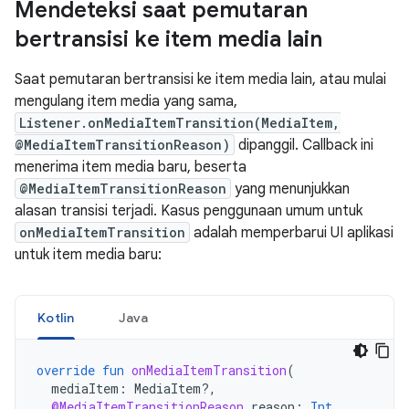
Mendeteksi saat pemutaran
bertransisi ke item media lain
Saat pemutaran bertransisi ke item media lain, atau mulai
mengulang item media yang sama,
Listener.onMediaItemTransition(MediaItem,
@MediaItemTransitionReason)
dipanggil. Callback ini
menerima item media baru, beserta
@MediaItemTransitionReason
yang menunjukkan
alasan transisi terjadi. Kasus penggunaan umum untuk
onMediaItemTransition
adalah memperbarui UI aplikasi
untuk item media baru:
Kotlin
Java
override
fun
onMediaItemTransition
(
mediaItem
:
MediaItem?,
@MediaItemTransitionReason
reason
:
Int
,