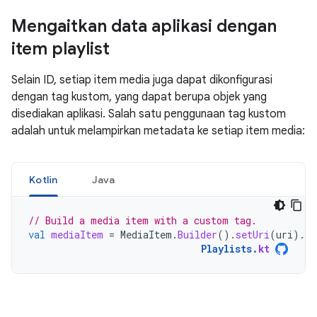
Mengaitkan data aplikasi dengan
item playlist
Selain ID, setiap item media juga dapat dikonfigurasi
dengan tag kustom, yang dapat berupa objek yang
disediakan aplikasi. Salah satu penggunaan tag kustom
adalah untuk melampirkan metadata ke setiap item media:
Kotlin
Java
// Build a media item with a custom tag.
val
mediaItem
=
MediaItem
.
Builder
().
setUri
(
uri
).
se
Playlists
.
kt