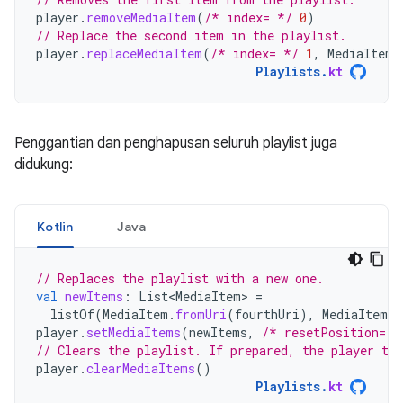
player
.
removeMediaItem
(
/* index= */
0
)
// Replace the second item in the playlist.
player
.
replaceMediaItem
(
/* index= */
1
,
MediaItem
.
Playlists
.
kt
Penggantian dan penghapusan seluruh playlist juga
didukung:
Kotlin
Java
// Replaces the playlist with a new one.
val
newItems
:
List<MediaItem>
=
listOf
(
MediaItem
.
fromUri
(
fourthUri
),
MediaItem
.
f
player
.
setMediaItems
(
newItems
,
/* resetPosition= *
// Clears the playlist. If prepared, the player tra
player
.
clearMediaItems
()
Playlists
.
kt