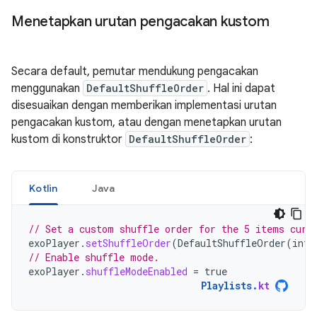
Menetapkan urutan pengacakan kustom
Secara default, pemutar mendukung pengacakan
menggunakan
DefaultShuffleOrder
. Hal ini dapat
disesuaikan dengan memberikan implementasi urutan
pengacakan kustom, atau dengan menetapkan urutan
kustom di konstruktor
DefaultShuffleOrder
:
Kotlin
Java
// Set a custom shuffle order for the 5 items curr
exoPlayer
.
setShuffleOrder
(
DefaultShuffleOrder
(
intA
// Enable shuffle mode.
exoPlayer
.
shuffleModeEnabled
=
true
Playlists
.
kt