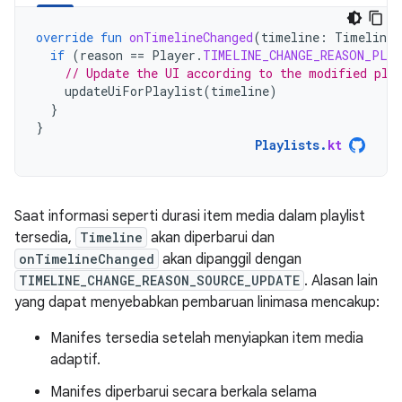
override
fun
onTimelineChanged
(
timeline
:
Timeline
,
if
(
reason
==
Player
.
TIMELINE_CHANGE_REASON_PLA
// Update the UI according to the modified pla
updateUiForPlaylist
(
timeline
)
}
}
Playlists
.
kt
Saat informasi seperti durasi item media dalam playlist
tersedia,
Timeline
akan diperbarui dan
onTimelineChanged
akan dipanggil dengan
TIMELINE_CHANGE_REASON_SOURCE_UPDATE
. Alasan lain
yang dapat menyebabkan pembaruan linimasa mencakup:
Manifes tersedia setelah menyiapkan item media
adaptif.
Manifes diperbarui secara berkala selama