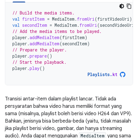
// Build the media items.
val
firstItem
=
MediaItem
.
fromUri
(
firstVideoUri
)
val
secondItem
=
MediaItem
.
fromUri
(
secondVideoUri
)
// Add the media items to be played.
player
.
addMediaItem
(
firstItem
)
player
.
addMediaItem
(
secondItem
)
// Prepare the player.
player
.
prepare
()
// Start the playback.
player
.
play
()
Playlists
.
kt
Transisi antar-item dalam playlist lancar. Tidak ada
persyaratan bahwa video harus memiliki format yang
sama (misalnya, playlist boleh berisi video H264 dan VP9).
Bahkan, jenisnya bisa berbeda-beda (yaitu, tidak masalah
jika playlist berisi video, gambar, dan hanya streaming
audio). Anda dapat menggunakan
MediaItem
yang sama