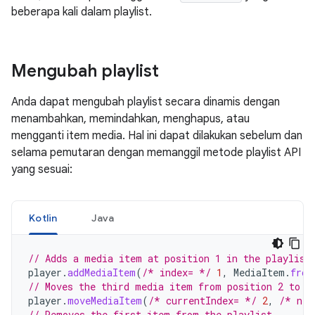
beberapa kali dalam playlist.
Mengubah playlist
Anda dapat mengubah playlist secara dinamis dengan
menambahkan, memindahkan, menghapus, atau
mengganti item media. Hal ini dapat dilakukan sebelum dan
selama pemutaran dengan memanggil metode playlist API
yang sesuai:
Kotlin
Java
// Adds a media item at position 1 in the playlist
player
.
addMediaItem
(
/* index= */
1
,
MediaItem
.
from
// Moves the third media item from position 2 to t
player
.
moveMediaItem
(
/* currentIndex= */
2
,
/* new
// Removes the first item from the playlist.