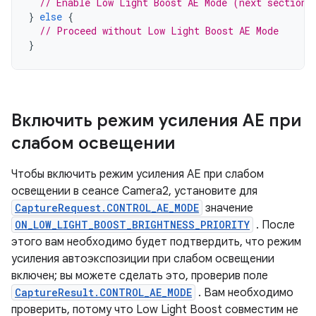
// Enable Low Light Boost AE Mode (next section)
}
else
{
// Proceed without Low Light Boost AE Mode
}
Включить режим усиления AE при
слабом освещении
Чтобы включить режим усиления AE при слабом
освещении в сеансе Camera2, установите для
CaptureRequest.CONTROL_AE_MODE
значение
ON_LOW_LIGHT_BOOST_BRIGHTNESS_PRIORITY
. После
этого вам необходимо будет подтвердить, что режим
усиления автоэкспозиции при слабом освещении
включен; вы можете сделать это, проверив поле
CaptureResult.CONTROL_AE_MODE
. Вам необходимо
проверить, потому что Low Light Boost совместим не