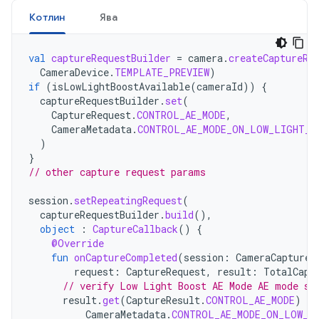
Котлин
Ява
val
captureRequestBuilder
=
camera
.
createCaptureRe
CameraDevice
.
TEMPLATE_PREVIEW
)
if
(
isLowLightBoostAvailable
(
cameraId
))
{
captureRequestBuilder
.
set
(
CaptureRequest
.
CONTROL_AE_MODE
,
CameraMetadata
.
CONTROL_AE_MODE_ON_LOW_LIGHT_B
)
}
// other capture request params
session
.
setRepeatingRequest
(
captureRequestBuilder
.
build
(),
object
:
CaptureCallback
()
{
@Override
fun
onCaptureCompleted
(
session
:
CameraCaptureS
request
:
CaptureRequest
,
result
:
TotalCapt
// verify Low Light Boost AE Mode AE mode se
result
.
get
(
CaptureResult
.
CONTROL_AE_MODE
)
==
CameraMetadata
.
CONTROL_AE_MODE_ON_LOW_L