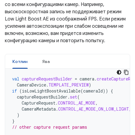
со всеми конфигурациями камер. Например,
высокоскоростная запись не поддерживает режим
Low Light Boost AE из соображений FPS. Если режим
усиления автоэкспозиции при слабом освещении не
включен, возможно, вам придется изменить
конфигурацию камеры и повторить попытку.
Котлин
Ява
val
captureRequestBuilder
=
camera
.
createCaptureRe
CameraDevice
.
TEMPLATE_PREVIEW
)
if
(
isLowLightBoostAvailable
(
cameraId
))
{
captureRequestBuilder
.
set
(
CaptureRequest
.
CONTROL_AE_MODE
,
CameraMetadata
.
CONTROL_AE_MODE_ON_LOW_LIGHT_B
)
}
// other capture request params