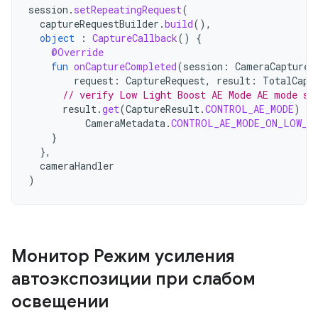
session
.
setRepeatingRequest
(
captureRequestBuilder
.
build
(),
object
:
CaptureCallback
()
{
@Override
fun
onCaptureCompleted
(
session
:
CameraCaptureS
request
:
CaptureRequest
,
result
:
TotalCapt
// verify Low Light Boost AE Mode AE mode se
result
.
get
(
CaptureResult
.
CONTROL_AE_MODE
)
==
CameraMetadata
.
CONTROL_AE_MODE_ON_LOW_L
}
},
cameraHandler
)
Монитор Режим усиления
автоэкспозиции при слабом
освещении