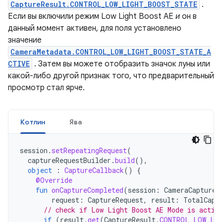
CaptureResult.CONTROL_LOW_LIGHT_BOOST_STATE
.
Если вы включили режим Low Light Boost AE
и
он в
данный момент активен, для поля установлено
значение
CameraMetadata.CONTROL_LOW_LIGHT_BOOST_STATE_A
CTIVE
. Затем вы можете отобразить значок луны или
какой-либо другой признак того, что предварительный
просмотр стал ярче.
Котлин
Ява
session
.
setRepeatingRequest
(
captureRequestBuilder
.
build
(),
object
:
CaptureCallback
()
{
@Override
fun
onCaptureCompleted
(
session
:
CameraCaptureS
request
:
CaptureRequest
,
result
:
TotalCapt
// check if Low Light Boost AE Mode is activ
if
(
result
.
get
(
CaptureResult
.
CONTROL_LOW_LI