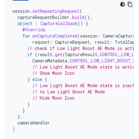
session
.
setRepeatingRequest
(
captureRequestBuilder
.
build
(),
object
:
CaptureCallback
()
{
@Override
fun
onCaptureCompleted
(
session
:
CameraCaptureS
request
:
CaptureRequest
,
result
:
TotalCapt
// check if Low Light Boost AE Mode is activ
if
(
result
.
get
(
CaptureResult
.
CONTROL_LOW_LI
CameraMetadata
.
CONTROL_LOW_LIGHT_BOOST_ST
// Low Light Boost AE Mode state is active
// Show Moon Icon
}
else
{
// Low Light Boost AE Mode state is inacti
// to Low Light Boost AE Mode
// Hide Moon Icon
}
}
},
cameraHandler
)