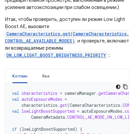
предварительном просмотре, выполняемым в режиме
усиления автоэкспозиции при слабом освещении.)
Итак, чтобы проверить, доступен ли режим Low Light
Boost AE, вызовите
CameraCharacteristics.get(CameraCharacteristics.
CONTROL_AE_AVAILABLE_MODES)
и проверьте, включают
ли возвращаемые режимы
ON_LOW_LIGHT_BOOST_BRIGHTNESS_PRIORITY
:
Котлин
Ява
val
characteristics
=
cameraManager
.
getCameraChara
val
autoExposureModes
=
characteristics
.
get
(
CameraCharacteristics
.
CONT
val
lowLightBoostSupported
=
autoExposureModes
.
con
CameraMetadata
.
CONTROL_AE_MODE_ON_LOW_LIG
if
(
lowLightBoostSupported
)
{