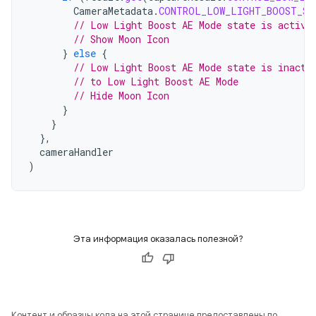
CameraMetadata
.
CONTROL_LOW_LIGHT_BOOST_ST
// Low Light Boost AE Mode state is active
// Show Moon Icon
}
else
{
// Low Light Boost AE Mode state is inacti
// to Low Light Boost AE Mode
// Hide Moon Icon
}
}
},
cameraHandler
)
Эта информация оказалась полезной?
Контент и образцы кода на этой странице предоставлены по