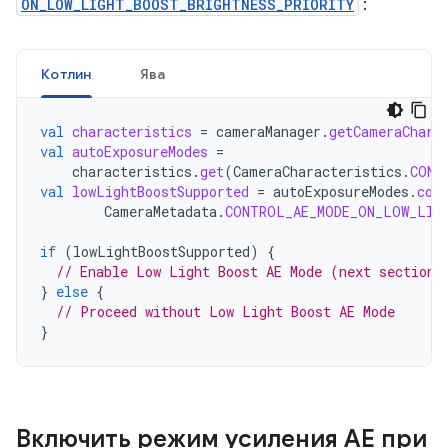
ON_LOW_LIGHT_BOOST_BRIGHTNESS_PRIORITY
:
Котлин
Ява
val
characteristics
=
cameraManager
.
getCameraChara
val
autoExposureModes
=
characteristics
.
get
(
CameraCharacteristics
.
CONT
val
lowLightBoostSupported
=
autoExposureModes
.
con
CameraMetadata
.
CONTROL_AE_MODE_ON_LOW_LIG
if
(
lowLightBoostSupported
)
{
// Enable Low Light Boost AE Mode (next section)
}
else
{
// Proceed without Low Light Boost AE Mode
}
Включить режим усиления AE при