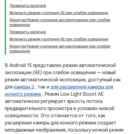
Проверить наличие
Включить режим усиления AE при слабом освещении
Монитор Режим усиления автоэкспозиции при слабом
освещении
Проверить наличие
Включить режим усиления AE при слабом освещении
Монитор Режим усиления автоэкспозиции при слабом
освещении
В Android 15 представлен
режим автоматической
экспозиции (AE) при слабом освещении
— новый
режим автоматической экспозиции, доступный как
для
камеры 2
, так и
для расширения камеры для
ночного режима
. Режим Low Light Boost AE
автоматически регулирует яркость потока
предварительного просмотра в условиях низкой
освещенности. Это отличается от того, как
расширение камеры для ночного режима создает
неподвижные изображения, поскольку ночной режим