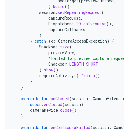
addTarget
(
previewSurface
)
}.
build
()
session
.
setRepeatingRequest
(
captureRequest
,
Dispatchers
.
IO
.
asExecutor
(),
captureCallbacks
)
}
catch
(
e
:
CameraAccessException
)
{
Snackbar
.
make
(
previewView
,
"Failed to preview capture request
Snackbar
.
LENGTH_SHORT
).
show
()
requireActivity
().
finish
()
}
}
override
fun
onClosed
(
session
:
CameraExtension
super
.
onClosed
(
session
)
cameraDevice
.
close
()
}
override
fun
onConfigureFailed
(
session
:
Camera