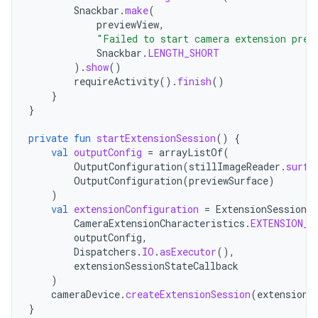
Snackbar
.
make
(
previewView
,
"Failed to start camera extension prev
Snackbar
.
LENGTH_SHORT
).
show
()
requireActivity
().
finish
()
}
}
private
fun
startExtensionSession
()
{
val
outputConfig
=
arrayListOf
(
OutputConfiguration
(
stillImageReader
.
surfa
OutputConfiguration
(
previewSurface
)
)
val
extensionConfiguration
=
ExtensionSessionCo
CameraExtensionCharacteristics
.
EXTENSION_N
outputConfig
,
Dispatchers
.
IO
.
asExecutor
(),
extensionSessionStateCallback
)
cameraDevice
.
createExtensionSession
(
extensionC
}