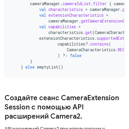
cameraManager
.
cameraIdList
.
filter
{
camera
val
characteristics
=
cameraManager
.
ge
val
extensionCharacteristics
=
cameraManager
.
getCameraExtensionCh
val
capabilities
=
characteristics
.
get
(
CameraCharacte
extensionCharacteristics
.
supportedExten
capabilities
?.
contains
(
CameraCharacteristics
.
REQU
)
?:
false
}
}
else
emptyList
()
Создайте сеанс Camera
Extension
Session с помощью API
расширений Camera2
.