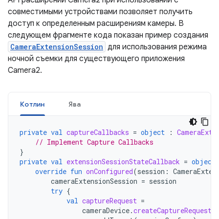
API расширений Camera2 при использовании с
совместимыми устройствами позволяет получить
доступ к определенным расширениям камеры. В
следующем фрагменте кода показан пример создания
CameraExtensionSession
для использования режима
ночной съемки для существующего приложения
Camera2.
Котлин
Ява
private
val
captureCallbacks
=
object
:
CameraExte
// Implement Capture Callbacks
}
private
val
extensionSessionStateCallback
=
object
override
fun
onConfigured
(
session
:
CameraExten
cameraExtensionSession
=
session
try
{
val
captureRequest
=
cameraDevice
.
createCaptureRequest
(