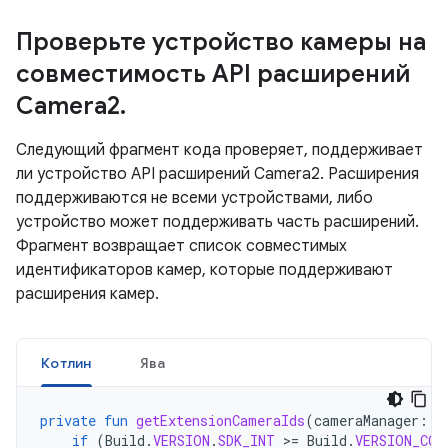
Проверьте устройство камеры на
совместимость API расширений
Camera2
.
Следующий фрагмент кода проверяет, поддерживает
ли устройство API расширений Camera2. Расширения
поддерживаются не всеми устройствами, либо
устройство может поддерживать часть расширений.
Фрагмент возвращает список совместимых
идентификаторов камер, которые поддерживают
расширения камер.
Котлин
Ява
private
fun
getExtensionCameraIds
(
cameraManager
:
C
if
(
Build
.
VERSION
.
SDK_INT
>
=
Build
.
VERSION_COD