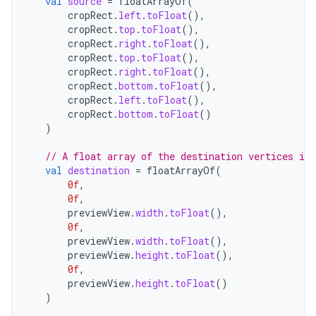
val
source
=
floatArrayOf
(
cropRect
.
left
.
toFloat
(),
cropRect
.
top
.
toFloat
(),
cropRect
.
right
.
toFloat
(),
cropRect
.
top
.
toFloat
(),
cropRect
.
right
.
toFloat
(),
cropRect
.
bottom
.
toFloat
(),
cropRect
.
left
.
toFloat
(),
cropRect
.
bottom
.
toFloat
()
)
// A float array of the destination vertices in 
val
destination
=
floatArrayOf
(
0f
,
0f
,
previewView
.
width
.
toFloat
(),
0f
,
previewView
.
width
.
toFloat
(),
previewView
.
height
.
toFloat
(),
0f
,
previewView
.
height
.
toFloat
()
)