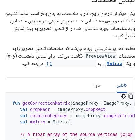
یکی دیگر از کارهای رایج، کار با مختصات به جای بافر است، مانند کشیدن
یک کادر دور چهره شناسایی شده در پیش‌نمایش. در مواردی مانند این،
باید مختصات چهره شناسایی شده را از تحلیل تصویر به پیش‌نمایش
تبدیل کنید.
قطعه کد زیر ماتریسی ایجاد می‌کند که مختصات تحلیل تصویر را به
مختصات
PreviewView
نگاشت می‌کند. برای تبدیل مختصات (x، y)
با یک
Matrix
، به
Matrix.mapPoints()
مراجعه کنید.
کاتلین
جاوا
fun
getCorrectionMatrix
(
imageProxy
:
ImageProxy
,
pr
val
cropRect
=
imageProxy
.
cropRect
val
rotationDegrees
=
imageProxy
.
imageInfo
.
rota
val
matrix
=
Matrix
()
// A float array of the source vertices (crop r