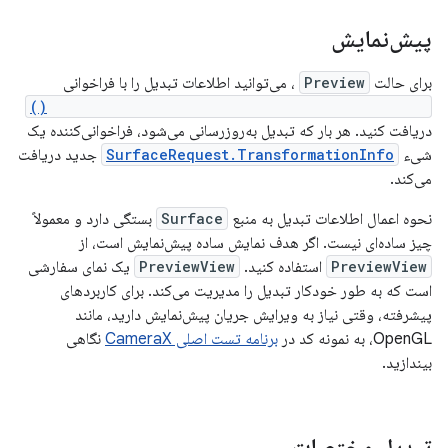
پیش‌نمایش
برای حالت
Preview
، می‌توانید اطلاعات تبدیل را با فراخوانی
SurfaceRequest.setTransformationInfoListener()
دریافت کنید. هر بار که تبدیل به‌روزرسانی می‌شود، فراخوانی‌کننده یک
شیء
SurfaceRequest.TransformationInfo
جدید دریافت
می‌کند.
نحوه اعمال اطلاعات تبدیل به منبع
Surface
بستگی دارد و معمولاً
چیز ساده‌ای نیست. اگر هدف نمایش ساده پیش‌نمایش است، از
PreviewView
استفاده کنید.
PreviewView
یک نمای سفارشی
است که به طور خودکار تبدیل را مدیریت می‌کند. برای کاربردهای
پیشرفته، وقتی نیاز به ویرایش جریان پیش‌نمایش دارید، مانند
OpenGL، به نمونه کد در
برنامه تست اصلی CameraX
نگاهی
بیندازید.
تبدیل مختصات