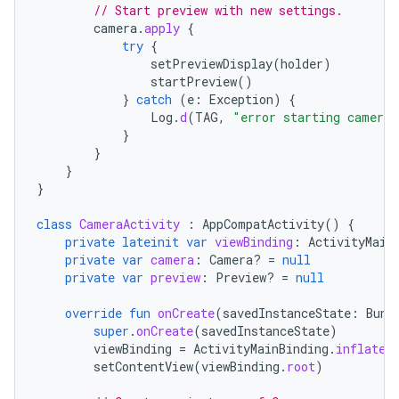
// Start preview with new settings.
camera
.
apply
{
try
{
setPreviewDisplay
(
holder
)
startPreview
()
}
catch
(
e
:
Exception
)
{
Log
.
d
(
TAG
,
"error starting camera 
}
}
}
}
class
CameraActivity
:
AppCompatActivity
()
{
private
lateinit
var
viewBinding
:
ActivityMain
private
var
camera
:
Camera? 
=
null
private
var
preview
:
Preview? 
=
null
override
fun
onCreate
(
savedInstanceState
:
Bund
super
.
onCreate
(
savedInstanceState
)
viewBinding
=
ActivityMainBinding
.
inflate
(
setContentView
(
viewBinding
.
root
)