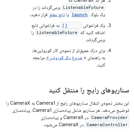
هر کد CameraX که
ListenableFuture
برمی‌گرداند را در
یک بلوک
launch
یا
تابع معلق
قرار دهید.
یک فراخوانی
await()
به فراخوانی تابع
اضافه کنید که
ListenableFuture
را
برمی‌گرداند.
برای درک عمیق‌تر از نحوه‌ی کار کوروتین‌ها،
به راهنمای «
شروع یک کوروتین»
مراجعه
کنید.
سناریوهای رایج را منتقل کنید
این بخش نحوه‌ی انتقال سناریوهای رایج از Camera1 به CameraX را
توضیح می‌دهد. هر سناریو شامل پیاده‌سازی Camera1، پیاده‌سازی
CameraProvider
در CameraX و پیاده‌سازی
CameraController
در CameraX می‌شود.