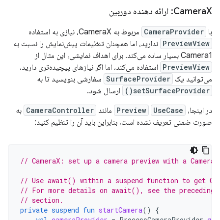
X: ارائه دهنده دوربین
Camera
با
CameraProvider
مربوط به CameraX، نیازی به استفاده
PreviewView
ندارید، اما همچنان تنظیمات پیش‌نمایش را نسبت به
Camera1 بسیار ساده می‌کند. برای اهداف نمایشی، این مثال از
PreviewView
استفاده می‌کند، اما اگر نیازهای پیچیده‌تری دارید،
می‌توانید یک
SurfaceProvider
سفارشی بنویسید تا به
setSurfaceProvider()
ارسال شود.
در اینجا،
UseCase
Preview
مانند
CameraController
به
صورت ضمنی تعریف نشده است، بنابراین باید آن را تنظیم کنید:
// CameraX: set up a camera preview with a CameraP
// Use await() within a suspend function to get Ca
// For more details on await(), see the preceding 
// section.
private
suspend
fun
startCamera
()
{
val
cameraProvider
=
ProcessCameraProvider
.
get