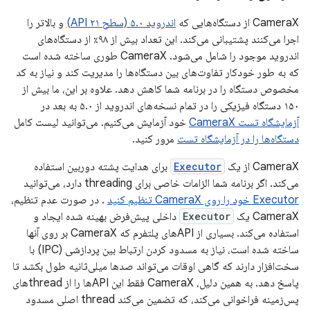
CameraX از دستگاه‌هایی که
اندروید ۵.۰ (سطح API ۲۱)
و بالاتر را
اجرا می‌کنند پشتیبانی می‌کند. این تعداد بیش از ۹۸٪ از دستگاه‌های
اندروید موجود را شامل می‌شود. CameraX طوری ساخته شده است
که به طور خودکار تفاوت‌های بین دستگاه‌ها را مدیریت کند و نیاز به کد
مخصوص دستگاه را در برنامه شما کاهش دهد. علاوه بر این، ما بیش از
۱۵۰ دستگاه فیزیکی را در تمام نسخه‌های اندروید از ۵.۰ به بعد در
آزمایشگاه تست CameraX
خود آزمایش می‌کنیم. می‌توانید لیست کامل
دستگاه‌ها را در آزمایشگاه تست
مرور کنید.
CameraX از یک
Executor
برای هدایت پشته دوربین استفاده
می‌کند. اگر برنامه شما الزامات خاصی برای threading دارد، می‌توانید
Executor خود را روی CameraX تنظیم کنید
. در صورت عدم تنظیم،
CameraX یک
Executor
داخلی پیش‌فرض بهینه شده ایجاد و
استفاده می‌کند. بسیاری از APIهای پلتفرم که CameraX بر روی آنها
ساخته شده است، نیاز به مسدود کردن ارتباط بین پردازشی (IPC) با
سخت‌افزار دارند که گاهی اوقات می‌تواند صدها میلی‌ثانیه طول بکشد تا
پاسخ دهد. به همین دلیل، CameraX فقط این APIها را از threadهای
پس‌زمینه فراخوانی می‌کند، که تضمین می‌کند thread اصلی مسدود