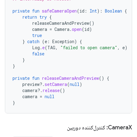
private
fun
safeCameraOpen
(
id
:
Int
):
Boolean
{
return
try
{
releaseCameraAndPreview
()
camera
=
Camera
.
open
(
id
)
true
}
catch
(
e
:
Exception
)
{
Log
.
e
(
TAG
,
"failed to open camera"
,
e
)
false
}
}
private
fun
releaseCameraAndPreview
()
{
preview
?.
setCamera
(
null
)
camera
?.
release
()
camera
=
null
}
X: کنترل‌کننده دوربین
Camera