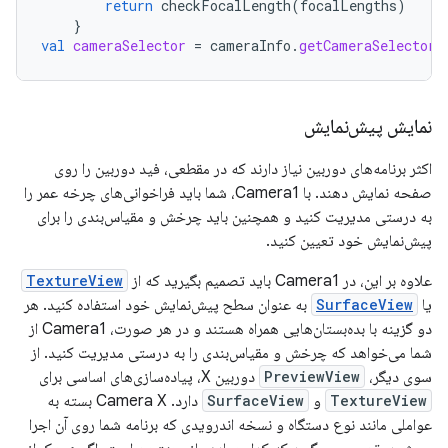
return
checkFocalLength
(
focalLengths
)
}
val
cameraSelector
=
cameraInfo
.
getCameraSelector
(
نمایش پیش‌نمایش
اکثر برنامه‌های دوربین نیاز دارند که در مقطعی، فید دوربین را روی
صفحه نمایش دهند. با Camera1، شما باید فراخوانی‌های چرخه عمر را
به درستی مدیریت کنید و همچنین باید چرخش و مقیاس‌بندی را برای
پیش‌نمایش خود تعیین کنید.
علاوه بر این، در Camera1 باید تصمیم بگیرید که از
TextureView
یا
SurfaceView
به عنوان سطح پیش‌نمایش خود استفاده کنید. هر
دو گزینه با بده‌بستان‌هایی همراه هستند و در هر صورت، Camera1 از
شما می‌خواهد که چرخش و مقیاس‌بندی را به درستی مدیریت کنید. از
سوی دیگر،
PreviewView
دوربین X، پیاده‌سازی‌های اساسی برای
TextureView
و
SurfaceView
دارد. Camera X بسته به
عواملی مانند نوع دستگاه و نسخه اندرویدی که برنامه شما روی آن اجرا