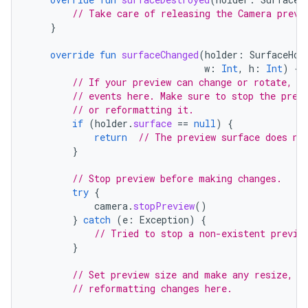
// Take care of releasing the Camera previ
}
override
fun
surfaceChanged
(
holder
:
SurfaceHol
w
:
Int
,
h
:
Int
)
{
// If your preview can change or rotate, t
// events here. Make sure to stop the prev
// or reformatting it.
if
(
holder
.
surface
==
null
)
{
return
// The preview surface does no
}
// Stop preview before making changes.
try
{
camera
.
stopPreview
()
}
catch
(
e
:
Exception
)
{
// Tried to stop a non-existent previe
}
// Set preview size and make any resize, r
// reformatting changes here.