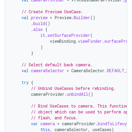
// Create Preview UseCase.
val
preview
=
Preview
.
Builder
()
.
build
()
.
also
{
it
.
setSurfaceProvider
(
viewBinding
.
viewFinder
.
surfaceProv
)
}
// Select default back camera.
val
cameraSelector
=
CameraSelector
.
DEFAULT_BA
try
{
// Unbind UseCases before rebinding.
cameraProvider
.
unbindAll
()
// Bind UseCases to camera. This function 
// object which can be used to perform ope
// flash, and focus.
var
camera
=
cameraProvider
.
bindToLifecycl
this
,
cameraSelector
,
useCases
)