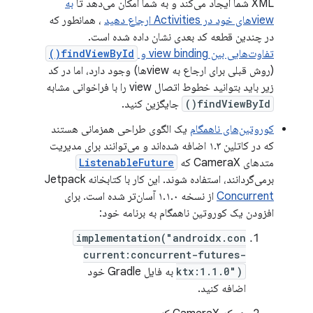
XML شما ایجاد می‌کند و به شما امکان می‌دهد تا
به
viewهای خود در Activities ارجاع دهید
، همانطور که
در چندین قطعه کد بعدی نشان داده شده است.
تفاوت‌هایی بین view binding و
findViewById()
(روش قبلی برای ارجاع به viewها) وجود دارد، اما در کد
زیر باید بتوانید خطوط اتصال view را با فراخوانی مشابه
findViewById()
جایگزین کنید.
کوروتین‌های ناهمگام
یک الگوی طراحی همزمانی هستند
که در کاتلین ۱.۳ اضافه شده‌اند و می‌توانند برای مدیریت
متدهای CameraX که
ListenableFuture
برمی‌گردانند، استفاده شوند. این کار با کتابخانه Jetpack
Concurrent
از نسخه ۱.۱.۰ آسان‌تر شده است. برای
افزودن یک کوروتین ناهمگام به برنامه خود:
implementation("androidx.con
current:concurrent-futures-
ktx:1.1.0")
به فایل Gradle خود
اضافه کنید.