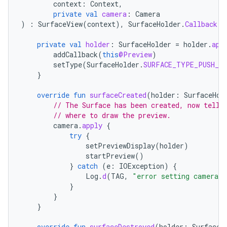
context
:
Context
,
private
val
camera
:
Camera
)
:
SurfaceView
(
context
),
SurfaceHolder
.
Callback
{
private
val
holder
:
SurfaceHolder
=
holder
.
app
addCallback
(
this
@Preview
)
setType
(
SurfaceHolder
.
SURFACE_TYPE_PUSH_B
}
override
fun
surfaceCreated
(
holder
:
SurfaceHol
// The Surface has been created, now tell 
// where to draw the preview.
camera
.
apply
{
try
{
setPreviewDisplay
(
holder
)
startPreview
()
}
catch
(
e
:
IOException
)
{
Log
.
d
(
TAG
,
"error setting camera p
}
}
}
override
fun
surfaceDestroyed
(
holder
:
SurfaceH