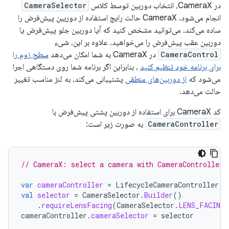
در CameraX، انتخاب دوربین توسط کلاس
CameraSelector
انجام می‌شود. CameraX حالت رایج استفاده از دوربین پیش‌فرض را
ساده می‌کند. می‌توانید مشخص کنید که آیا دوربین جلو پیش‌فرض یا
دوربین عقب پیش‌فرض را می‌خواهید. علاوه بر این، شیء
CameraControl
در CameraX به شما امکان می‌دهد
سطح زوم را
برای برنامه خود تنظیم کنید
، بنابراین اگر برنامه شما روی دستگاهی اجرا
می‌شود که
از دوربین‌های منطقی
پشتیبانی می‌کند، به لنز مناسب تغییر
حالت می‌دهد.
کد CameraX برای استفاده از دوربین پشتی پیش‌فرض با
CameraController
به صورت زیر است:
// CameraX: select a camera with CameraController
var
cameraController
=
LifecycleCameraController
(
b
val
selector
=
CameraSelector
.
Builder
()
.
requireLensFacing
(
CameraSelector
.
LENS_FACING_
cameraController
.
cameraSelector
=
selector