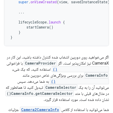
super
.
onViewCreated
(
view
,
savedInstanceState
)
...
lifecycleScope
.
launch
{
startCamera
()
}
}
اگر می‌خواهید روی دوربین انتخاب شده کنترل داشته باشید، این کار در
CameraX نیز امکان‌پذیر است، اگر
CameraProvider
با فراخوانی
getAvailableCameraInfos()
استفاده کنید، که یک شیء
CameraInfo
برای بررسی ویژگی‌های خاص دوربین مانند
isFocusMeteringSupported()
به شما می‌دهد. سپس
می‌توانید آن را به یک
CameraSelector
تبدیل کنید تا همانطور که
در مثال‌های قبلی با متد
CameraInfo.getCameraSelector()
نشان داده شده است، مورد استفاده قرار گیرد.
شما می‌توانید با استفاده از کلاس
Camera2CameraInfo
جزئیات