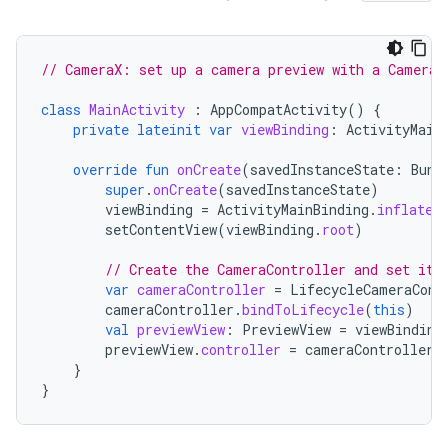
// CameraX: set up a camera preview with a CameraC
class
MainActivity
:
AppCompatActivity
()
{
private
lateinit
var
viewBinding
:
ActivityMain
override
fun
onCreate
(
savedInstanceState
:
Bund
super
.
onCreate
(
savedInstanceState
)
viewBinding
=
ActivityMainBinding
.
inflate
(
setContentView
(
viewBinding
.
root
)
// Create the CameraController and set it 
var
cameraController
=
LifecycleCameraCont
cameraController
.
bindToLifecycle
(
this
)
val
previewView
:
PreviewView
=
viewBinding
previewView
.
controller
=
cameraController
}
}