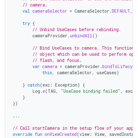
// camera.
val
cameraSelector
=
CameraSelector
.
DEFAULT_FR
try
{
// Unbind UseCases before rebinding.
cameraProvider
.
unbindAll
()
// Bind UseCases to camera. This function 
// object which can be used to perform ope
// flash, and focus.
var
camera
=
cameraProvider
.
bindToLifecycl
this
,
cameraSelector
,
useCases
)
}
catch
(
exc
:
Exception
)
{
Log
.
e
(
TAG
,
"UseCase binding failed"
,
exc
)
}
})
...
// Call startCamera in the setup flow of your app,
override
fun
onViewCreated
(
view
:
View
,
savedInstan