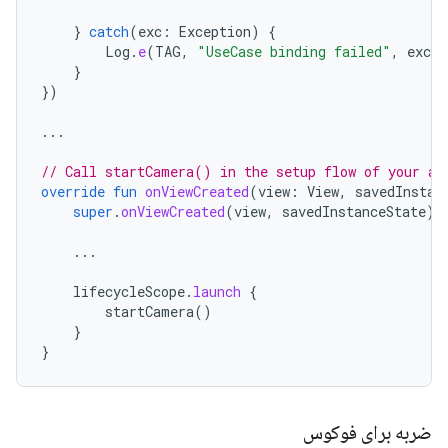
}
catch
(
exc
:
Exception
)
{
Log
.
e
(
TAG
,
"UseCase binding failed"
,
exc
)
}
})
...
// Call startCamera() in the setup flow of your ap
override
fun
onViewCreated
(
view
:
View
,
savedInstan
super
.
onViewCreated
(
view
,
savedInstanceState
)
...
lifecycleScope
.
launch
{
startCamera
()
}
}
ضربه برای فوکوس