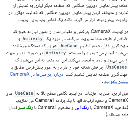
حذف پیش‌نمایش دوربین هنگامی که صفحه دیگر نیازی به نمایش آن
ندارد؛ و متوقف کردن پیش‌نمایش دوربین هنگامی که فعالیت دیگری در
اولویت پیش‌زمینه قرار می‌گیرد، مانند یک تماس ویدیویی ورودی.
در نهایت، CameraX چرخش و مقیاس‌بندی را بدون نیاز به هیچ کد
اضافی از طرف شما مدیریت می‌کند. در مورد یک
Activity
با
جهت‌گیری قفل نشده، تنظیم
UseCase
هر بار که دستگاه چرخانده
می‌شود انجام می‌شود، زیرا سیستم
Activity
در صورت تغییر جهت
از بین می‌برد و دوباره ایجاد می‌کند. این امر منجر به این می‌شود که
UseCases
چرخش هدف خود را هر بار به طور پیش‌فرض مطابق با
جهت‌گیری صفحه نمایش تنظیم کنند.
درباره چرخش‌ها در CameraX
بیشتر بخوانید
.
قبل از پرداختن به جزئیات، در اینجا نگاهی سطح بالا به
UseCase
های
CameraX و نحوه ارتباط آنها با یک برنامه Camera1 می‌اندازیم.
(مفاهیم CameraX با
رنگ آبی
و مفاهیم Camera1 با
رنگ سبز
نشان
داده شده‌اند.)