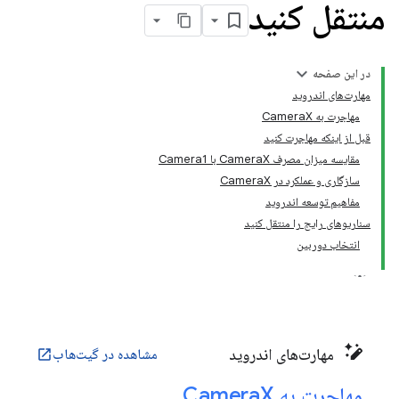
منتقل کنید
در این صفحه
مهارت‌های اندروید
مهاجرت به CameraX
قبل از اینکه مهاجرت کنید
مقایسه میزان مصرف CameraX با Camera1
سازگاری و عملکرد در CameraX
مفاهیم توسعه اندروید
سناریوهای رایج را منتقل کنید
انتخاب دوربین
مهارت‌های اندروید
مشاهده در گیت‌هاب
open_in_new
مهاجرت به Camera
X