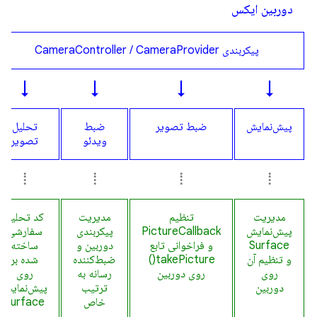
دوربین ایکس
پیکربندی CameraController / CameraProvider
↓
↓
↓
↓
پیش‌نمایش
ضبط تصویر
ضبط
تحلیل
ویدئو
تصویر
⁞
⁞
⁞
⁞
مدیریت
تنظیم
مدیریت
کد تحلیل
پیش‌نمایش
PictureCallback
پیکربندی
سفارشی
Surface
و فراخوانی تابع
دوربین و
ساخته
و تنظیم آن
takePicture()
ضبط‌کننده
شده بر
روی
روی دوربین
رسانه به
روی
دوربین
ترتیب
پیش‌نمایش
خاص
Surface