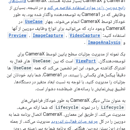
Camera1 و CameraX بسیار مشابه هستند. CameraX
قابلیت‌های
رایج دوربین را در موارد استفاده خلاصه می‌کند
و در نتیجه، بسیاری از
وظایفی که در Camera1 به توسعه‌دهنده واگذار شده بود، به طور
خودکار توسط CameraX انجام می‌شوند. چهار
UseCase
در
CameraX وجود دارد که می‌توانید برای انواع وظایف دوربین از آنها
استفاده کنید:
VideoCapture
،
ImageCapture
،
Preview
و
ImageAnalysis
.
یک نمونه از مدیریت جزئیات سطح پایین توسط CameraX برای
توسعه‌دهندگان،
ViewPort
است که بین
UseCase
های فعال به
اشتراک گذاشته می‌شود. این امر تضمین می‌کند که همه
UseCase
ها
دقیقاً پیکسل‌های یکسانی را ببینند. در Camera1، شما باید خودتان این
جزئیات را مدیریت کنید. با توجه به نسبت ابعاد متغیر در دستگاه‌ها،
تطبیق پیش‌نمایش با رسانه‌های ضبط‌شده دشوار است.
به عنوان مثالی دیگر، CameraX به طور خودکار فراخوانی‌های
Lifecycle
را در نمونه
Lifecycle
که شما ارائه می‌دهید،
مدیریت می‌کند. از طریق این معماری، CameraX اتصال برنامه شما به
دوربین را در کل
چرخه حیات فعالیت اندروید
مدیریت می‌کند، از جمله
موارد زیر: بستن دوربین هنگامی که برنامه شما به پس‌زمینه می‌رود؛